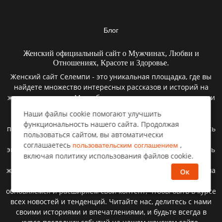
Блог
Женский официальный сайт о Мужчинах, Любви и
Отношениях, Красоте и Здоровье.
Женский сайт Селемпи - это уникальная площадка, где вы
найдете множество интересных рассказов и историй на
женскую тематику. Мы заботимся о наших читательницах и
предоставляем актуальную информацию на различные
Наши файлы cookie помогают улучшить
темы, которые волнуют женщин: красота, здоровье,
функциональность нашего сайта. Продолжая
психология, дети, семья, деньги, образ жизни и отдых. Здесь
пользоваться сайтом, вы автоматически
вы найдете полезные советы и рекомендации от наших
соглашаетесь
,
пользовательским соглашением
экспертов и опытных авторов, которые помогут вам решить
включая политику использования файлов cookie.
множество жизненных вопросов. Мы верим, что каждая
женщина заслуживает быть счастливой и успешной, и наша
Ок
цель - помочь вам достичь этого. Мы постоянно
обновляемся и расширяем свой контент, чтобы быть в курсе
всех новостей и тенденций. Читайте нас, делитесь с нами
своими историями и впечатлениями, и будьте всегда в