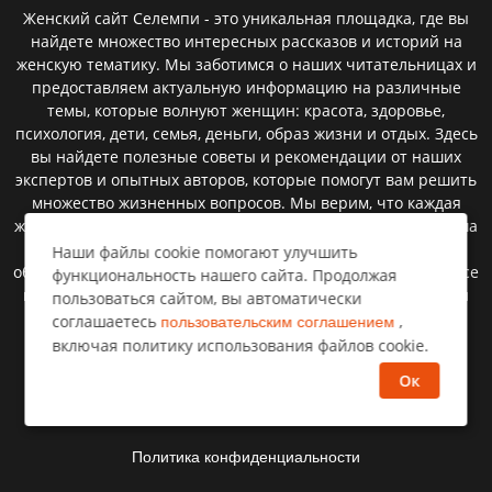
Женский сайт Селемпи - это уникальная площадка, где вы
найдете множество интересных рассказов и историй на
женскую тематику. Мы заботимся о наших читательницах и
предоставляем актуальную информацию на различные
темы, которые волнуют женщин: красота, здоровье,
психология, дети, семья, деньги, образ жизни и отдых. Здесь
вы найдете полезные советы и рекомендации от наших
экспертов и опытных авторов, которые помогут вам решить
множество жизненных вопросов. Мы верим, что каждая
женщина заслуживает быть счастливой и успешной, и наша
цель - помочь вам достичь этого. Мы постоянно
Наши файлы cookie помогают улучшить
обновляемся и расширяем свой контент, чтобы быть в курсе
функциональность нашего сайта. Продолжая
всех новостей и тенденций. Читайте нас, делитесь с нами
пользоваться сайтом, вы автоматически
своими историями и впечатлениями, и будьте всегда в
соглашаетесь
,
пользовательским соглашением
курсе последних событий на нашем женском сайте.
включая политику использования файлов cookie.
Ок
Пользовательское соглашение
Политика конфиденциальности