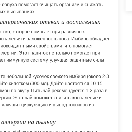
р лопуха помогает очищать организм и снижать
ных высыпаниях.
ллергических отёках и воспалениях
тво, которое помогает при различных
воспаления и заложенность носа. Имбирь обладает
иоксидантными свойствами, что помогает
лергии. Этот напиток не только помогает при
ает иммунную систему, улучшая защитные силы
те небольшой кусочек свежего имбиря (около 2-3
йте кипятком (300 мл). Дайте настояться 10-15
мон по вкусу. Пить чай рекомендуется 1-2 раза в
ргии. Этот чай поможет снизить воспаление и
е улучшит циркуляцию и вывод токсинов из
аллергии на пыльцу
орое эффективно помогает при аллергии на