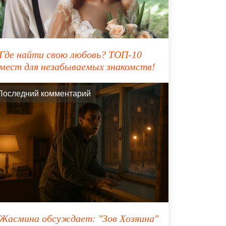
Где найти свою любовь? ТОП-10
мест для незабываемых знакомств!
Последний комментарий
Жасмина
обсуждает:
"Зов Хозяина"