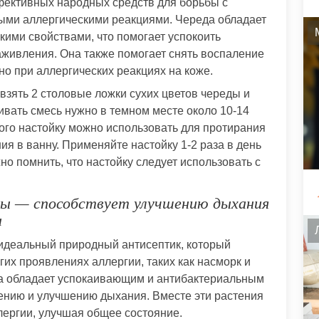
фективных народных средств для борьбы с
ыми аллергическими реакциями. Череда обладает
ими свойствами, что помогает успокоить
аживления. Она также помогает снять воспаление
но при аллергических реакциях на коже.
взять 2 столовые ложки сухих цветов череды и
аивать смесь нужно в темном месте около 10-14
того настойку можно использовать для протирания
я в ванну. Применяйте настойку 1-2 раза в день
о помнить, что настойку следует использовать с
ты — способствует улучшению дыхания
а
 идеальный природный антисептик, который
гих проявлениях аллергии, таких как насморк и
а обладает успокаивающим и антибактериальным
ению и улучшению дыхания. Вместе эти растения
ергии, улучшая общее состояние.