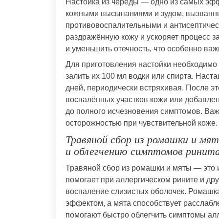
Настойка из череды — одно из самых эф
кожными высыпаниями и зудом, вызванн
противовоспалительными и антисептическ
раздражённую кожу и ускоряет процесс з
и уменьшить отечность, что особенно важ
Для приготовления настойки необходимо 
залить их 100 мл водки или спирта. Наст
дней, периодически встряхивая. После э
воспалённых участков кожи или добавлени
до полного исчезновения симптомов. Важн
осторожностью при чувствительной коже.
Травяной сбор из ромашки и мя
и облегчению симптомов ринит
Травяной сбор из ромашки и мяты — это
помогает при аллергическом рините и дру
воспаление слизистых оболочек. Ромашк
эффектом, а мята способствует расслабл
помогают быстро облегчить симптомы алл