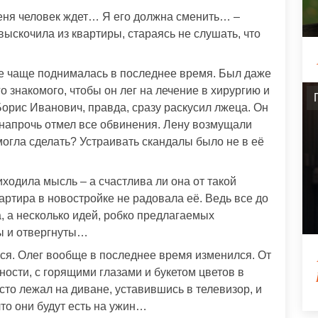
еня человек ждет… Я его должна сменить… –
ыскочила из квартиры, стараясь не слушать, что
се чаще поднималась в последнее время. Был даже
о знакомого, чтобы он лег на лечение в хирургию и
орис Иванович, правда, сразу раскусил лжеца. Он
 напрочь отмел все обвинения. Лену возмущали
могла сделать? Устраивать скандалы было не в её
ходила мысль – а счастлива ли она от такой
ртира в новостройке не радовала её. Ведь все до
, а несколько идей, робко предлагаемых
ы и отвергнуты…
ся. Олег вообще в последнее время изменился. От
ости, с горящими глазами и букетом цветов в
осто лежал на диване, уставившись в телевизор, и
то они будут есть на ужин…