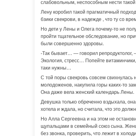
слабовольным, неспособным нести такой 
Лену коробил такой прагматичный подход
бзики свекрови, в надежде , что ту со вре
Но дети у Лены и Олега почему-то не по
пройти тщательное обследование, но при
были совершенно здоровы.
-Так бывает… — говорил репродуктолог,
Экология, стресс… Попейте витаминчики,
таки нужны…
С той поры свекровь совсем свихнулась 
молодоженов, накупила горы каких-то за
Она даже вела женский календарь Лены.
Девушка только обреченно вздыхала, она
хотела и ждала, но считала, что это дол
Но Алла Сергеевна и на этом не останови
щупальцами в семейный союз сына. Женщ
без звонка, проверить, что лежит в холо