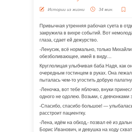
Истории из жизни
34 мин.
Привычная утренняя рабочая суета в отд
закружила в вихре событий. Вот немолод
глаза, сдает ей дежурство.
-Ленусик, всё нормально, только Михайли
обезболивающее, имей в виду…
Круглолицая улыбчивая баба Надя, как он
очередным гостинцем в руках. Она лежал
пыталась чем-то угостить добрую палатну
-Леночка, вот тебе яблочко, внуки принес
одного не одолею. Возьми, с девчонками 
-Спасибо, спасибо большое! — улыбалась в
расстроит пациентку.
-Лена, идём на обход,- позвал её из дал
Борис Иванович, и девушка на ходу схват