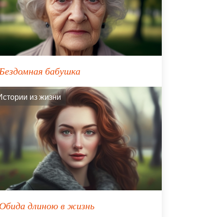
Бездомная бабушка
Истории из жизни
Обида длиною в жизнь