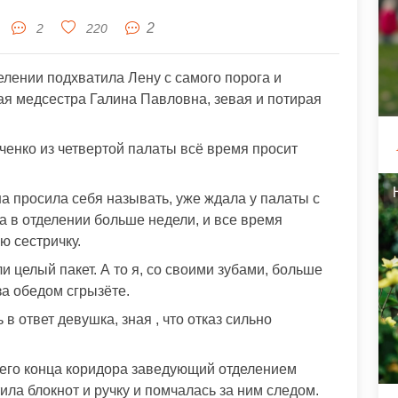
2
2
220
елении подхватила Лену с самого порога и
ая медсестра Галина Павловна, зевая и потирая
ченко из четвертой палаты всё время просит
а просила себя называть, уже ждала у палаты с
а в отделении больше недели, и все время
ю сестричку.
ли целый пакет. А то я, со своими зубами, больше
за обедом сгрызёте.
 ответ девушка, зная , что отказ сильно
ьнего конца коридора заведующий отделением
ила блокнот и ручку и помчалась за ним следом.