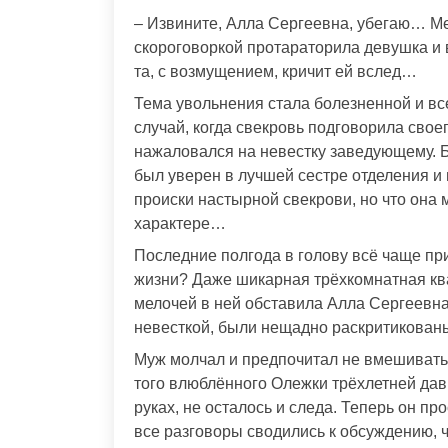
– Извините, Алла Сергеевна, убегаю… М
скороговоркой протараторила девушка и в
та, с возмущением, кричит ей вслед…
Тема увольнения стала болезненной и в
случай, когда свекровь подговорила своег
нажаловался на невестку заведующему. Б
был уверен в лучшей сестре отделения и
происки настырной свекрови, но что она 
характере…
Последние полгода в голову всё чаще при
жизни? Даже шикарная трёхкомнатная ква
мелочей в ней обставила Алла Сергеевна
невесткой, были нещадно раскритикован
Муж молчал и предпочитал не вмешивать
того влюблённого Олежки трёхлетней давн
руках, не осталось и следа. Теперь он пр
все разговоры сводились к обсуждению, ч