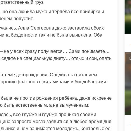
ответственный груз.
, но она любила мужа и терпела все придирки и
менем попустит.
лучались. Алла Сергеевна даже заставила обоих
чина бездетности так и не была выявлена. Оба
 — не у всех сразу получается… Сами понимаете…
 сядьте на специальную диету… отдых и сон, опять
на теме деторождения. Следила за питанием
морских флаконов с витаминами и биодобавками.
 была не против рождения ребёнка, даже искренне
жно быть естественным, а не вымученным.
лась, всё глубже и глубже проникая своими
ина запросто могла заявиться в любое время дня
дильнике и чем занимается молодёжь. Контроль с её