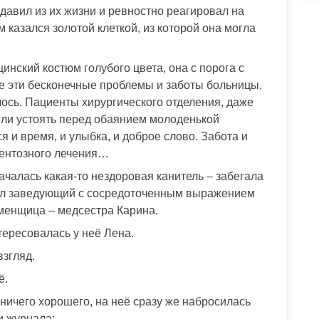
давил из их жизни и ревностно реагировал на
 казался золотой клеткой, из которой она могла
нский костюм голубого цвета, она с порога с
се эти бесконечные проблемы и заботы больницы,
илось. Пациенты хирургического отделения, даже
гли устоять перед обаянием молоденькой
я и время, и улыбка, и доброе слово. Забота и
ентозного лечения…
 началась какая-то нездоровая канитель – забегала
шел заведующий с сосредоточенным выражением
сменщица – медсестра Карина.
тересовалась у неё Лена.
взгляд.
ё.
ичего хорошего, на неё сразу же набросилась
и журнала: