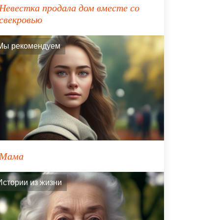
Невестка продала дом вместе со
свекровью
Мы рекомендуем
Мама
Истории из жизни