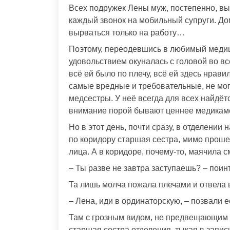
Всех подружек Лены муж, постепенно, вы
каждый звонок на мобильный супруги. Дом
вырваться только на работу…
Поэтому, переодевшись в любимый медици
удовольствием окуналась с головой во в
всё ей было по плечу, всё ей здесь нрав
самые вредные и требовательные, не мо
медсестры. У неё всегда для всех найдётс
внимание порой бывают ценнее медикам
Но в этот день, почти сразу, в отделении
по коридору старшая сестра, мимо про
лица. А в коридоре, почему-то, маячила 
– Ты разве не завтра заступаешь? – поин
Та лишь молча пожала плечами и отвела 
– Лена, иди в ординаторскую, – позвали е
Там с грозным видом, не предвещающим н
старшая сестра отделения, тыкая в запис