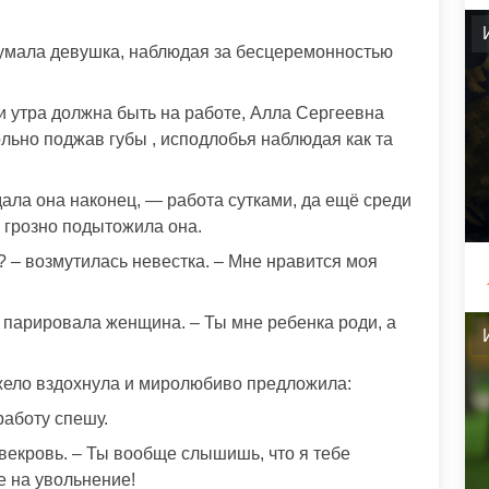
думала девушка, наблюдая за бесцеремонностью
ми утра должна быть на работе, Алла Сергеевна
ольно поджав губы , исподлобья наблюдая как та
дала она наконец, — работа сутками, да ещё среди
 грозно подытожила она.
? – возмутилась невестка. – Мне нравится моя
о парировала женщина. – Ты мне ребенка роди, а
жело вздохнула и миролюбиво предложила:
работу спешу.
векровь. – Ты вообще слышишь, что я тебе
 на увольнение!