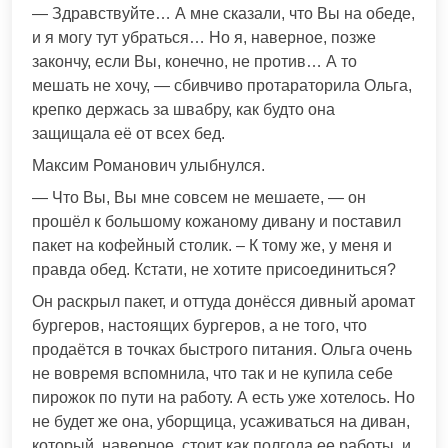
— Здравствуйте… А мне сказали, что Вы на обеде,
и я могу тут убраться… Но я, наверное, позже
закончу, если Вы, конечно, не против… А то
мешать не хочу, — сбивчиво протараторила Ольга,
крепко держась за швабру, как будто она
защищала её от всех бед.
Максим Романович улыбнулся.
— Что Вы, Вы мне совсем не мешаете, — он
прошёл к большому кожаному дивану и поставил
пакет на кофейный столик. – К тому же, у меня и
правда обед. Кстати, не хотите присоединиться?
Он раскрыл пакет, и оттуда донёсся дивный аромат
бургеров, настоящих бургеров, а не того, что
продаётся в точках быстрого питания. Ольга очень
не вовремя вспомнила, что так и не купила себе
пирожок по пути на работу. А есть уже хотелось. Но
не будет же она, уборщица, усаживаться на диван,
который, наверное, стоит как полгода ее работы, и