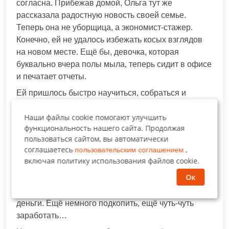
согласна. Прибежав домой, Ольга тут же
рассказала радостную новость своей семье.
Теперь она не уборщица, а экономист-стажер.
Конечно, ей не удалось избежать косых взглядов
на новом месте. Ещё бы, девочка, которая
буквально вчера полы мыла, теперь сидит в офисе
и печатает отчеты.
Ей пришлось быстро научиться, собраться и
показывать отличный результат. Потихоньку её
Наши файлы cookie помогают улучшить
новые коллеги к ней привыкли. Так прошёл год.
функциональность нашего сайта. Продолжая
Николай Григорьевич чувствовал себя хуже с
пользоваться сайтом, вы автоматически
каждым днём, Ольга с ужасом слушала по ночам
соглашаетесь
,
пользовательским соглашением
страшный кашель своего отца. Нина Васильевна,
включая политику использования файлов cookie.
мама Оли, вместе с дочкой уже просила мужа
Ок
пойти к врачу, поправить здоровье, но Николай
Григорьевич отказывался, говоря, что понадобятся
деньги. Ещё немного подкопить, ещё чуть-чуть
заработать…