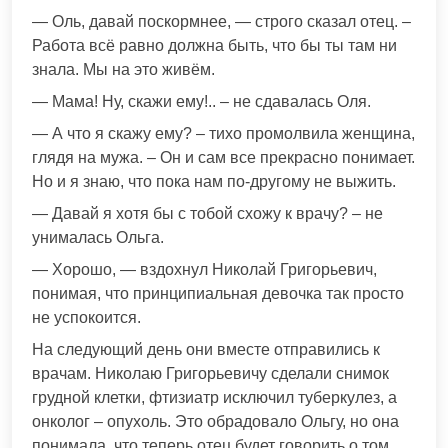
— Оль, давай поскормнее, — строго сказал отец. –
Работа всё равно должна быть, что бы ты там ни
знала. Мы на это живём.
— Мама! Ну, скажи ему!.. – не сдавалась Оля.
— А что я скажу ему? – тихо промолвила женщина,
глядя на мужа. – Он и сам все прекрасно понимает.
Но и я знаю, что пока нам по-другому не выжить.
— Давай я хотя бы с тобой схожу к врачу? – не
унималась Ольга.
— Хорошо, — вздохнул Николай Григорьевич,
понимая, что принципиальная девочка так просто
не успокоится.
На следующий день они вместе отправились к
врачам. Николаю Григорьевичу сделали снимок
грудной клетки, фтизиатр исключил туберкулез, а
онколог – опухоль. Это обрадовало Ольгу, но она
понимала, что теперь отец будет говорить о том,