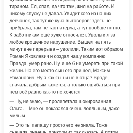
тираном. Ел, спал, да что там, жил на работе. И
никому спуску не давал. Увидит кого из наших
девчонок, так тут же куча выговоров: здесь не
прибрала, там не так натерла, а тут вообще пятно.
К работникам ещё хуже относился. Увольнял за
любое крошечное нарушение. Вышел на пять
минут вне перерыва – уволили. Таким вот образом
Роман Яковлевич и создал нашу компанию.
Правда, умер рано. Ну, ещё б не умереть при такой
жизни. На его место сын его пришёл, Максим
Романович. Ну а как сын и не в отца? Вроде,
сначала добрым кажется, а только ошибаться при
нём всё равно как-то не хочется.
— Ну, не знаю, — пролепетала шокированная
Ольга. – Мне он показался очень лояльным, даже
милым…
— Это ты папашу просто его не знала. Тоже
сначала, знаешь, прикормит, так сказать. А потом