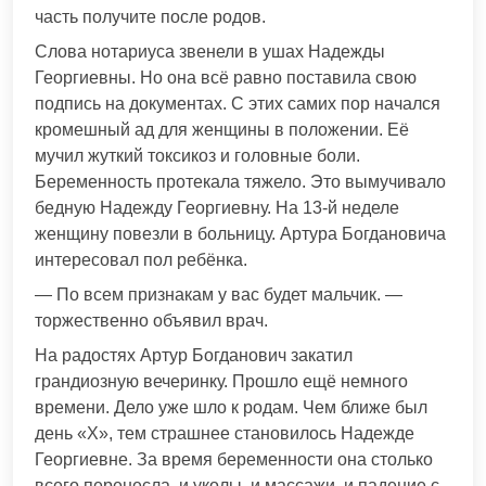
часть получите после родов.
Слова нотариуса звенели в ушах Надежды
Георгиевны. Но она всё равно поставила свою
подпись на документах. С этих самих пор начался
кромешный ад для женщины в положении. Её
мучил жуткий токсикоз и головные боли.
Беременность протекала тяжело. Это вымучивало
бедную Надежду Георгиевну. На 13-й неделе
женщину повезли в больницу. Артура Богдановича
интересовал пол ребёнка.
— По всем признакам у вас будет мальчик. —
торжественно объявил врач.
На радостях Артур Богданович закатил
грандиозную вечеринку. Прошло ещё немного
времени. Дело уже шло к родам. Чем ближе был
день «Х», тем страшнее становилось Надежде
Георгиевне. За время беременности она столько
всего перенесла, и уколы, и массажи, и падение с