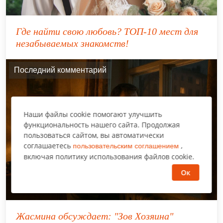
Где найти свою любовь? ТОП-10 мест для
незабываемых знакомств!
Последний комментарий
Наши файлы cookie помогают улучшить
функциональность нашего сайта. Продолжая
пользоваться сайтом, вы автоматически
соглашаетесь
,
пользовательским соглашением
включая политику использования файлов cookie.
Ок
Жасмина
обсуждает:
"Зов Хозяина"