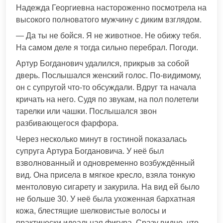
Надежда Георгиевна настороженно посмотрела на
высокого полноватого мужчину с диким взглядом.
— Да ты не бойся. Я не животное. Не обижу тебя.
На самом деле я тогда сильно перебрал. Погоди.
Артур Богданович удалился, прикрыв за собой
дверь. Послышался женский голос. По-видимому,
он с супругой что-то обсуждали. Вдруг та начала
кричать на него. Судя по звукам, на пол полетели
тарелки или чашки. Послышался звон
разбивающегося фарфора.
Через несколько минут в гостиной показалась
супруга Артура Богдановича. У неё был
взволнованный и одновременно возбуждённый
вид. Она присела в мягкое кресло, взяла тонкую
ментоловую сигарету и закурила. На вид ей было
не больше 30. У неё была ухоженная бархатная
кожа, блестящие шелковистые волосы и
практически идеальная фигура. Сразу видно, что