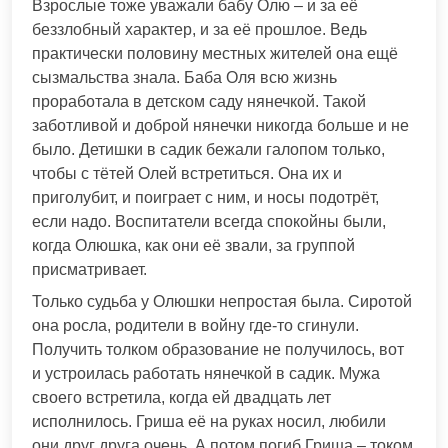
Взрослые тоже уважали бабу Олю – и за её
беззлобный характер, и за её прошлое. Ведь
практически половину местных жителей она ещё
сызмальства знала. Баба Оля всю жизнь
проработала в детском саду нянечкой. Такой
заботливой и доброй нянечки никогда больше и не
было. Детишки в садик бежали галопом только,
чтобы с тётей Олей встретиться. Она их и
приголубит, и поиграет с ним, и носы подотрёт,
если надо. Воспитатели всегда спокойны были,
когда Олюшка, как они её звали, за группой
присматривает.
Только судьба у Олюшки непростая была. Сиротой
она росла, родители в войну где-то сгинули.
Получить толком образование не получилось, вот
и устроилась работать нянечкой в садик. Мужа
своего встретила, когда ей двадцать лет
исполнилось. Гриша её на руках носил, любили
они друг друга очень. А потом погиб Гриша – током