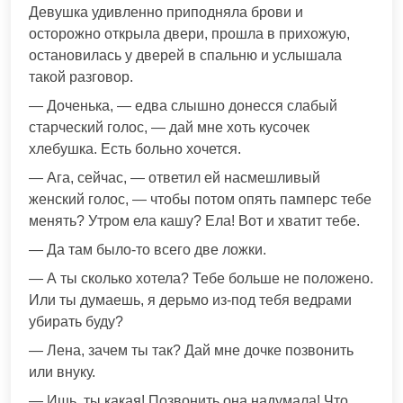
Девушка удивленно приподняла брови и
осторожно открыла двери, прошла в прихожую,
остановилась у дверей в спальню и услышала
такой разговор.
— Доченька, — едва слышно донесся слабый
старческий голос, — дай мне хоть кусочек
хлебушка. Есть больно хочется.
— Ага, сейчас, — ответил ей насмешливый
женский голос, — чтобы потом опять памперс тебе
менять? Утром ела кашу? Ела! Вот и хватит тебе.
— Да там было-то всего две ложки.
— А ты сколько хотела? Тебе больше не положено.
Или ты думаешь, я дерьмо из-под тебя ведрами
убирать буду?
— Лена, зачем ты так? Дай мне дочке позвонить
или внуку.
— Ишь, ты какая! Позвонить она надумала! Что,