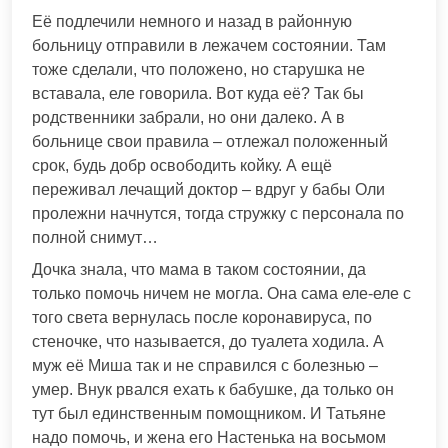
Её подлечили немного и назад в районную
больницу отправили в лежачем состоянии. Там
тоже сделали, что положено, но старушка не
вставала, еле говорила. Вот куда её? Так бы
родственники забрали, но они далеко. А в
больнице свои правила – отлежал положенный
срок, будь добр освободить койку. А ещё
переживал лечащий доктор – вдруг у бабы Оли
пролежни начнутся, тогда стружку с персонала по
полной снимут…
Дочка знала, что мама в таком состоянии, да
только помочь ничем не могла. Она сама еле-еле с
того света вернулась после коронавируса, по
стеночке, что называется, до туалета ходила. А
муж её Миша так и не справился с болезнью –
умер. Внук рвался ехать к бабушке, да только он
тут был единственным помощником. И Татьяне
надо помочь, и жена его Настенька на восьмом