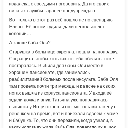
издалека, с соседями поговорить. Да и о своих
визитах службы заранее предупреждают.
Вот только в этот раз всё пошло не по сценарию
Елены. Её потом судили, дали несколько лет
колонии…
А как же баба Оля?
Старушка в больнице окрепла, пошла на поправку.
Соцзащита, чтобы хоть как-то себя обелить, тоже
постаралась. Выбили для бабы Оли место в
хорошем пансионате, где занимались
реабилитацией больных после инсульта. Баба Оля
там провела почти три месяца, и к весне на своих
ногах вышла из корпуса пансионата. У входа её
ждали дочка и внук. Татьяна уже поправилась,
сынишка у Игоря окреп, и он смог оставить жену с
ребенком на время, вот и приехали вдвоем к маме
и бабушке. То, что они пережили, когда узнали, в
каких условиях жила баба Оля, повергло их в шок.