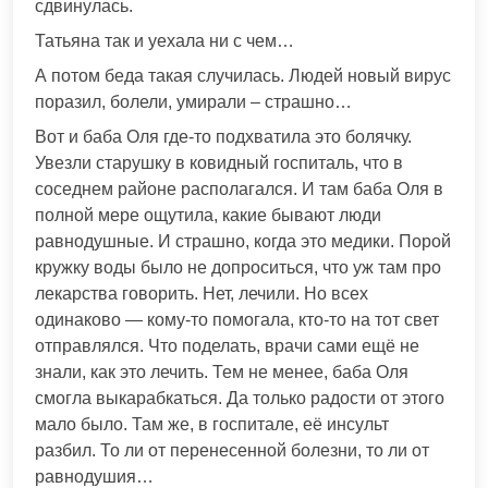
сдвинулась.
Татьяна так и уехала ни с чем…
А потом беда такая случилась. Людей новый вирус
поразил, болели, умирали – страшно…
Вот и баба Оля где-то подхватила это болячку.
Увезли старушку в ковидный госпиталь, что в
соседнем районе располагался. И там баба Оля в
полной мере ощутила, какие бывают люди
равнодушные. И страшно, когда это медики. Порой
кружку воды было не допроситься, что уж там про
лекарства говорить. Нет, лечили. Но всех
одинаково — кому-то помогала, кто-то на тот свет
отправлялся. Что поделать, врачи сами ещё не
знали, как это лечить. Тем не менее, баба Оля
смогла выкарабкаться. Да только радости от этого
мало было. Там же, в госпитале, её инсульт
разбил. То ли от перенесенной болезни, то ли от
равнодушия…