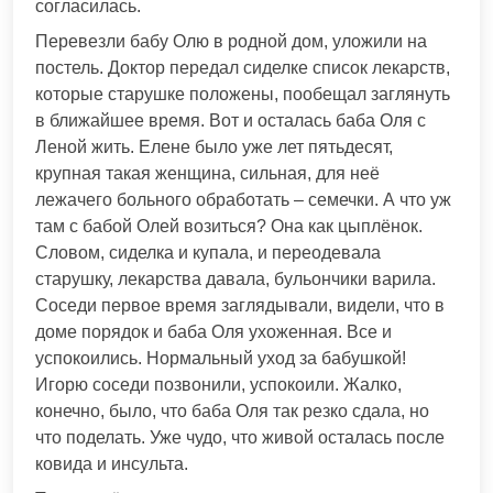
согласилась.
Перевезли бабу Олю в родной дом, уложили на
постель. Доктор передал сиделке список лекарств,
которые старушке положены, пообещал заглянуть
в ближайшее время. Вот и осталась баба Оля с
Леной жить. Елене было уже лет пятьдесят,
крупная такая женщина, сильная, для неё
лежачего больного обработать – семечки. А что уж
там с бабой Олей возиться? Она как цыплёнок.
Словом, сиделка и купала, и переодевала
старушку, лекарства давала, бульончики варила.
Соседи первое время заглядывали, видели, что в
доме порядок и баба Оля ухоженная. Все и
успокоились. Нормальный уход за бабушкой!
Игорю соседи позвонили, успокоили. Жалко,
конечно, было, что баба Оля так резко сдала, но
что поделать. Уже чудо, что живой осталась после
ковида и инсульта.