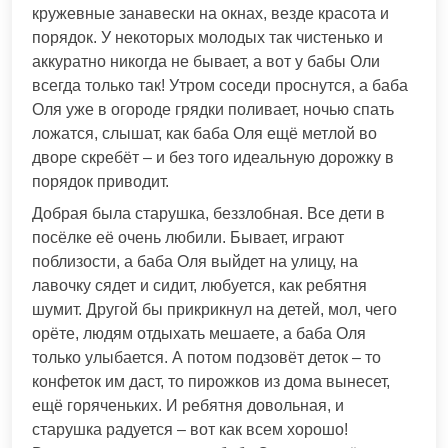
кружевные занавески на окнах, везде красота и
порядок. У некоторых молодых так чистенько и
аккуратно никогда не бывает, а вот у бабы Оли
всегда только так! Утром соседи проснутся, а баба
Оля уже в огороде грядки поливает, ночью спать
ложатся, слышат, как баба Оля ещё метлой во
дворе скребёт – и без того идеальную дорожку в
порядок приводит.
Добрая была старушка, беззлобная. Все дети в
посёлке её очень любили. Бывает, играют
поблизости, а баба Оля выйдет на улицу, на
лавочку сядет и сидит, любуется, как ребятня
шумит. Другой бы прикрикнул на детей, мол, чего
орёте, людям отдыхать мешаете, а баба Оля
только улыбается. А потом подзовёт деток – то
конфеток им даст, то пирожков из дома вынесет,
ещё горяченьких. И ребятня довольная, и
старушка радуется – вот как всем хорошо!