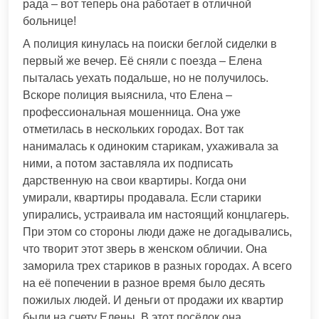
рада – вот теперь она работает в отличной
больнице!
А полиция кинулась на поиски беглой сиделки в
первый же вечер. Её сняли с поезда – Елена
пыталась уехать подальше, но не получилось.
Вскоре полиция выяснила, что Елена –
профессиональная мошенница. Она уже
отметилась в нескольких городах. Вот так
нанималась к одиноким старикам, ухаживала за
ними, а потом заставляла их подписать
дарственную на свои квартиры. Когда они
умирали, квартиры продавала. Если старики
упирались, устраивала им настоящий концлагерь.
При этом со стороны люди даже не догадывались,
что творит этот зверь в женском обличии. Она
заморила трех стариков в разных городах. А всего
на её попечении в разное время было десять
пожилых людей. И деньги от продажи их квартир
были на счету Елены. В этот посёлок она