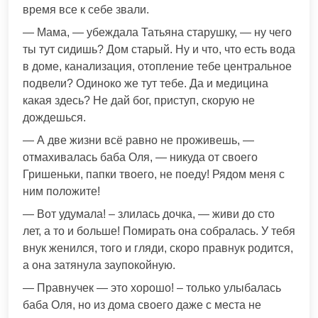
время все к себе звали.
— Мама, — убеждала Татьяна старушку, — ну чего
ты тут сидишь? Дом старый. Ну и что, что есть вода
в доме, канализация, отопление тебе центральное
подвели? Одиноко же тут тебе. Да и медицина
какая здесь? Не дай бог, приступ, скорую не
дождешься.
— А две жизни всё равно не проживешь, —
отмахивалась баба Оля, — никуда от своего
Гришеньки, папки твоего, не поеду! Рядом меня с
ним положите!
— Вот удумала! – злилась дочка, — живи до сто
лет, а то и больше! Помирать она собралась. У тебя
внук женился, того и гляди, скоро правнук родится,
а она затянула заупокойную.
— Правнучек — это хорошо! – только улыбалась
баба Оля, но из дома своего даже с места не