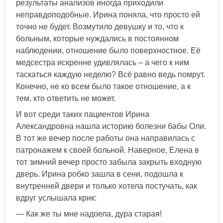
результаты анализов иногда приходили
неправдоподобные. Ирина поняла, что просто ей
точно не будет. Возмутило девушку и то, что к
больным, которые нуждались в постоянном
наблюдении, отношение было поверхностное. Её
медсестра искренне удивлялась – а чего к ним
таскаться каждую неделю? Всё равно ведь помрут.
Конечно, не ко всем было такое отношение, а к
тем, кто ответить не может.
И вот среди таких пациентов Ирина
Александровна нашла историю болезни бабы Оли.
В тот же вечер после работы она направилась с
патронажем к своей больной. Наверное, Елена в
тот зимний вечер просто забыла закрыть входную
дверь. Ирина робко зашла в сени, подошла к
внутренней двери и только хотела постучать, как
вдруг услышала крик:
— Как же ты мне надоела, дура старая!