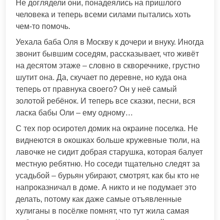
Не доглядели они, понадеялись на пришлого
человека и теперь всеми силами пытались хоть
чем-то помочь.
Уехала баба Оля в Москву к дочери и внуку. Иногда
звонит бывшим соседям, рассказывает, что живёт
на десятом этаже – словно в скворечнике, грустно
шутит она. Да, скучает по деревне, но куда она
теперь от правнука своего? Он у неё самый
золотой ребёнок. И теперь все сказки, песни, вся
ласка бабы Оли – ему одному…
С тех пор осиротел домик на окраине поселка. Не
виднеются в окошках больше кружевные тюли, на
лавочке не сидит добрая старушка, которая балует
местную ребятню. Но соседи тщательно следят за
усадьбой – бурьян убирают, смотрят, как бы кто не
напроказничал в доме. А никто и не подумает это
делать, потому как даже самые отъявленные
хулиганы в посёлке помнят, что тут жила самая