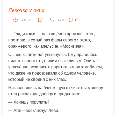
Девочка у окна
0
6 мин.
179
— Гляди какая! – восхищённо произнёс отец,
протирая в сотый раз фары своего яркого,
оранжевого, как апельсин, «Мoсквича».
Сынишка пяти лет улыбнулся. Ему нравилось
видеть своего отца таким счастливым. Они так
увлечённо возились с раритетным автомобилем,
что даже не подозревали об одном человеке,
который не сводил с них глаз…
Наглядевшись на блестящую от чистоты машину,
отец распахнул дверцу и предложил:
— Хочешь порулить?
— Ага! – воскликнул Лёва.