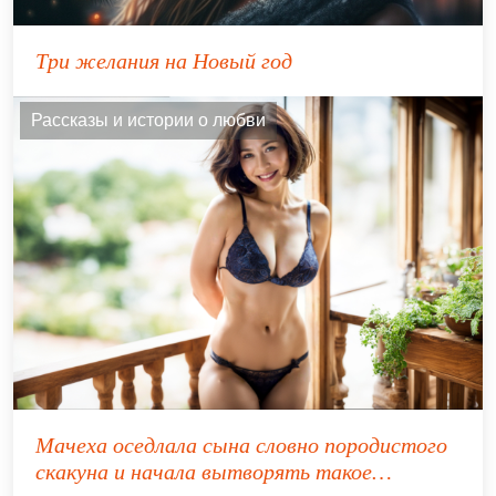
Три желания на Новый год
Рассказы и истории о любви
Мачеха оседлала сына словно породистого
скакуна и начала вытворять такое…