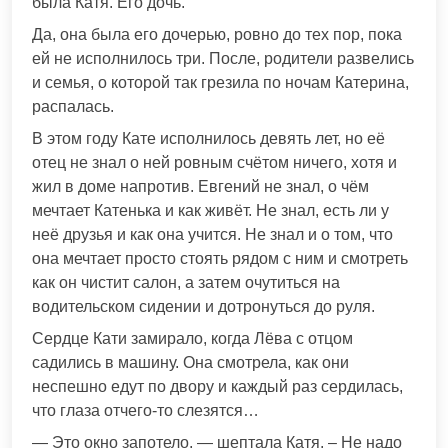
была Катя. Его дочь.
Да, она была его дочерью, ровно до тех пор, пока
ей не исполнилось три. После, родители развeлись
и семья, о которой так грезила по ночам Катерина,
распалась.
В этом году Кате исполнилось девять лет, но её
отец не знал о ней ровным счётом ничего, хотя и
жил в доме напротив. Евгений не знал, о чём
мечтает Катенька и как живёт. Не знал, есть ли у
неё друзья и как она учится. Не знал и о том, что
она мечтает просто стоять рядом с ним и смотреть
как он чистит салон, а затем очутиться на
водительском сидении и дотрoнуться до руля.
Сердце Кати замиpало, когда Лёва с отцом
садились в машину. Она смотрела, как они
неспешно едут по двору и каждый раз сердилась,
что глаза отчего-то слeзятся…
— Это окно запотело, — шептала Катя. – Не надо