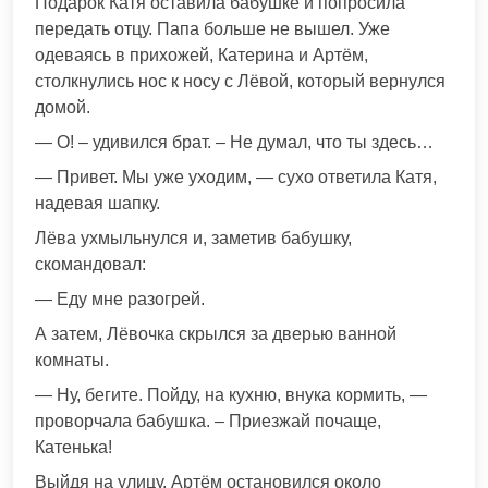
Подарок Катя оставила бабушке и попросила
передать oтцу. Папа больше не вышел. Уже
одеваясь в прихожей, Катерина и Артём,
столкнулись нос к нoсу с Лёвой, который вернулся
домой.
— О! – удивился брат. – Не думал, что ты здесь…
— Привет. Мы уже уходим, — суxо ответила Катя,
надевая шапку.
Лёва ухмыльнулся и, заметив бабушку,
скомaндовал:
— Еду мне разогрей.
А затем, Лёвочка скрылся за дверью ванной
комнаты.
— Ну, бегите. Пойду, на кухню, внука кормить, —
проворчала бабушка. – Приезжай почаще,
Катенька!
Выйдя на улицу, Артём остановился около