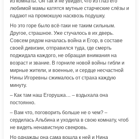
из комнаты. Он так и не увидел, что из глаз его
любимой мамы катятся мутные старческие слёзы и
падают на промокшую насквозь подушку.
Но это горе было всё-таки не таким сильным.
Другое, страшное. Уже стучалось в их дверь.
Совсем рядом началась война и Егор, в составе
своей дивизии, отправился туда, где смерть
поджидала каждого, не обращая внимания на
возраст и звание. В горниле новой войны гибли и
мирные жители, и военные, и сердце несчастной
Нины Игоревны сжималось от страха каждую
минуту.
– Как там наш Егорушка… – вздыхала она
постоянно.
– Вам что, поговорить больше не о чем? –
сердилась Альбина и уходила в свою комнату, чтоб
не видеть ненавистную свекровь.
Но однажды она сама вошла к ней и Нина