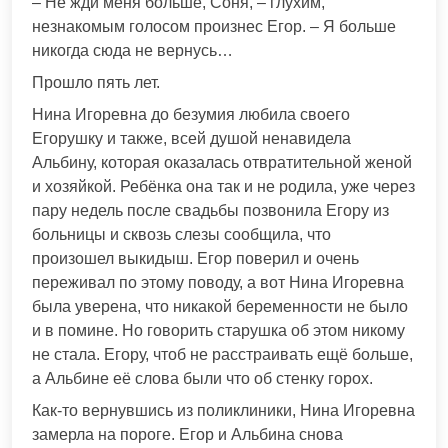
– Не жди меня больше, Соня, – глухим,
незнакомым голосом произнес Егор. – Я больше
никогда сюда не вернусь…
Прошло пять лет.
Нина Игоревна до безумия любила своего
Егорушку и также, всей душой ненавидела
Альбину, которая оказалась отвратительной женой
и хозяйкой. Ребёнка она так и не родила, уже через
пару недель после свадьбы позвонила Егору из
больницы и сквозь слезы сообщила, что
произошел выкидыш. Егор поверил и очень
переживал по этому поводу, а вот Нина Игоревна
была уверена, что никакой беременности не было
и в помине. Но говорить старушка об этом никому
не стала. Егору, чтоб не расстраивать ещё больше,
а Альбине её слова были что об стенку горох.
Как-то вернувшись из поликлиники, Нина Игоревна
замерла на пороге. Егор и Альбина снова