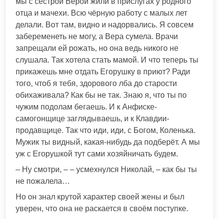
мы с сестрой Верой жили в прислугах у родного
отца и мачехи. Всю чёрную работу с малых лет
делали. Вот там, видно и надорвались. Я совсем
забеременеть не могу, а Вера сумела. Врачи
запрещали ей рожать, но она ведь никого не
слушала. Так хотела стать мамой. И что теперь ты
прикажешь мне отдать Егорушку в приют? Ради
того, чтоб я тебя, здорового лба до старости
обихаживала? Как бы не так. Знаю я, что ты по
чужим подолам бегаешь. И к Анфиске-
самогонщице заглядываешь, и к Клавдии-
продавщице. Так что иди, иди, с Богом, Коленька.
Мужик ты видный, какая-нибудь да подберёт. А мы
уж с Егорушкой тут сами хозяйничать будем.
– Ну смотри, – – усмехнулся Николай, – как бы ты
не пожалела…
Но он знал крутой характер своей жены и был
уверен, что она не раскается в своём поступке.