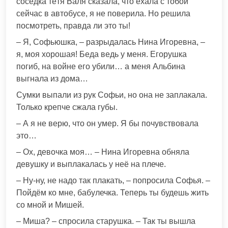
соседка тётя Валя сказала, что ехала с тобой
сейчас в автобусе, я не поверила. Но решила
посмотреть, правда ли это ты!
– Я, Софьюшка, – разрыдалась Нина Игоревна, –
я, моя хорошая! Беда ведь у меня. Егорушка
погиб, на войне его убили… а меня Альбина
выгнала из дома…
Сумки выпали из рук Софьи, но она не заплакала.
Только крепче сжала губы.
– А я не верю, что он умер. Я бы почувствовала
это…
– Ох, девочка моя… – Нина Игоревна обняла
девушку и выплакалась у неё на плече.
– Ну-ну, не надо так плакать, – попросила Софья. –
Пойдём ко мне, бабулечка. Теперь ты будешь жить
со мной и Мишей.
– Миша? – спросила старушка. – Так ты вышла