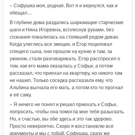
– Софушка моя, родная. Вот я и вернулся, как и
обещал…
В глубине дома раздались шаркающие старческие
шаги и Нина Игоревна, всплеснув руками, без
сознания повалилась на стоявший рядом диван.
Когда улеглись все эмоции, и Егор поцеловал
спящего сына, они прошли на кухню и там, за
ужином, стали разговаривать. Егор расспросил о
том, как его мама оказалась у Софьи, а потом
рассказал, что приехал на квартиру, но никого там
не нашел. Только соседка рассказала ему, что
Альбина выгнала его мать, а потом кто-то прогнал
и её саму.
– Я ничего не понял и решил приехать к Софье,
попросить, чтобы она помогла мне тебя разыскать.
Но, к счастью, вы обе здесь и это так здорово.
Просто невероятно. Скоро я восстановлю все
документы и мы с тобой, Софушка, сразу же