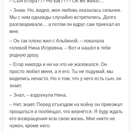
– Сын Егора??? Но как???? Он же женат…
– Знаю. Но, видно, моя любовь оказалась сильнее.
Мы с ним однажды случайно встретились. Долго
разговаривали… а потом он вдруг сам приехал ко
мне.
– Он так плохо жил с Альбиной, – покачала
головой Нина Игоревна. – Вот и нашёл в тебе
родную душу.
– Егор никогда и ни на что не жаловался. Он
просто любил меня, а я его. Ты не подумай, мы
виделись нечасто. Но о том, что у него есть сын, он
знает.
– Знал, – вздохнула Нина.
– Нет, знает. Перед отъездом на войну он приезжал
прощаться и пообещал, что вернётся. Я буду ждать
его возвращения всю свою жизнь. Мне никто не
нужен, кроме него.