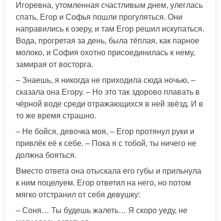
Игоревна, утомленная счастливым днем, улеглась
спать, Егор и Софья пошли прогуляться. Они
направились к озеру, и там Егор решил искупаться.
Вода, прогретая за день, была тёплая, как парное
молоко, и София охотно присоединилась к нему,
замирая от восторга.
– Знаешь, я никогда не приходила сюда ночью, –
сказала она Егору. – Но это так здорово плавать в
чёрной воде среди отражающихся в ней звёзд. И в
то же время страшно.
– Не бойся, девочка моя, – Егор протянул руки и
привлёк её к себе. – Пока я с тобой, ты ничего не
должна бояться.
Вместо ответа она отыскала его губы и прильнула
к ним поцелуем. Егор ответил на него, но потом
мягко отстранил от себя девушку:
– Соня… Ты будешь жалеть… Я скоро уеду, не