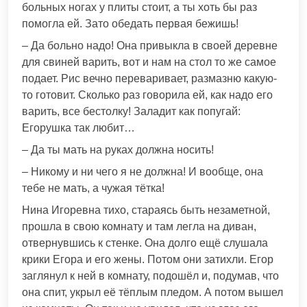
больных ногах у плиты стоит, а ты хоть бы раз
помогла ей. Зато обедать первая бежишь!
– Да больно надо! Она привыкла в своей деревне
для свиней варить, вот и нам на стол то же самое
подает. Рис вечно переваривает, размазню какую-
то готовит. Сколько раз говорила ей, как надо его
варить, все бестолку! Заладит как попугай:
Егорушка так любит…
– Да ты мать на руках должна носить!
– Никому и ни чего я не должна! И вообще, она
тебе не мать, а чужая тётка!
Нина Игоревна тихо, стараясь быть незаметной,
прошла в свою комнату и там легла на диван,
отвернувшись к стенке. Она долго ещё слушала
крики Егора и его жены. Потом они затихли. Егор
заглянул к ней в комнату, подошёл и, подумав, что
она спит, укрыл её тёплым пледом. А потом вышел