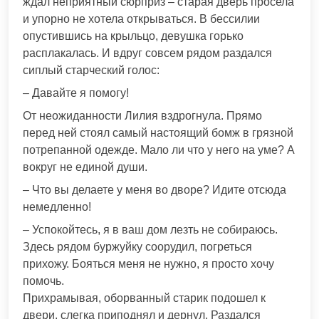
ждал неприятный сюрприз – старая дверь просела
и упорно не хотела открываться. В бессилии
опустившись на крыльцо, девушка горько
расплакалась. И вдруг совсем рядом раздался
сиплый старческий голос:
– Давайте я помогу!
От неожиданности Лилия вздрогнула. Прямо
перед ней стоял самый настоящий бомж в грязной
потрепанной одежде. Мало ли что у него на уме? А
вокруг не единой души.
– Что вы делаете у меня во дворе? Идите отсюда
немедленно!
– Успокойтесь, я в ваш дом лезть не собираюсь.
Здесь рядом буржуйку соорудил, погреться
прихожу. Бояться меня не нужно, я просто хочу
помочь.
Прихрамывая, оборванный старик подошел к
двери, слегка приподнял и дернул. Раздался