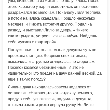
увы, бизнесмена из Никиты не получилось. После
этого характер у парня испортился, он постоянно
раздражался по мелочам. Поначалу Лиля терпела,
а потом начались скандалы. Прошло несколько
месяцев, и Никита встретил другую. Подал на
развод, и выставил Лилю за дверь. «Ничего,
хватит рыдать, устроишься как-нибудь. Найдешь
себе мужика с квартирой».
Погруженная в тяжелые мысли девушка чуть не
проехала станцию. Вовремя спохватилась,
выскочила и с грустью огляделась по сторонам.
Поселок казался безжизненным. И это не
удивительно! Кто поедет на дачу ранней весной, да
еще в такую погоду?
Лилина дача находилась совсем недалеко от
остановки. «Наконец-то хоть отдохну немного,
приду в себя, успокоюсь», подумала девушка,
открыла замок и резко дернула ручку. Но Лилю