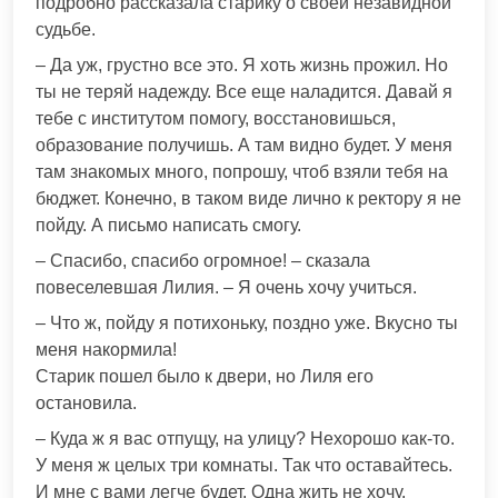
подробно рассказала старику о своей незавидной
судьбе.
– Да уж, грустно все это. Я хоть жизнь прожил. Но
ты не теряй надежду. Все еще наладится. Давай я
тебе с институтом помогу, восстановишься,
образование получишь. А там видно будет. У меня
там знакомых много, попрошу, чтоб взяли тебя на
бюджет. Конечно, в таком виде лично к ректору я не
пойду. А письмо написать смогу.
– Спасибо, спасибо огромное! – сказала
повеселевшая Лилия. – Я очень хочу учиться.
– Что ж, пойду я потихоньку, поздно уже. Вкусно ты
меня накормила!
Старик пошел было к двери, но Лиля его
остановила.
– Куда ж я вас отпущу, на улицу? Нехорошо как-то.
У меня ж целых три комнаты. Так что оставайтесь.
И мне с вами легче будет. Одна жить не хочу.