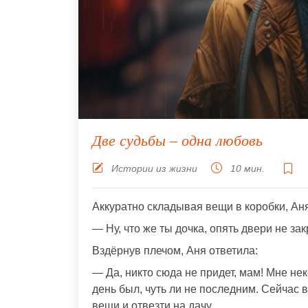
Две судьбы – одна любовь
Истории из жизни
10 мин.
Аккуратно складывая вещи в коробки, Аня
— Ну, что же ты дочка, опять двери не за
Вздёрнув плечом, Аня ответила:
— Да, никто сюда не придет, мам! Мне нек
день был, чуть ли не последним. Сейчас 
вещи и отвезти на дачу.