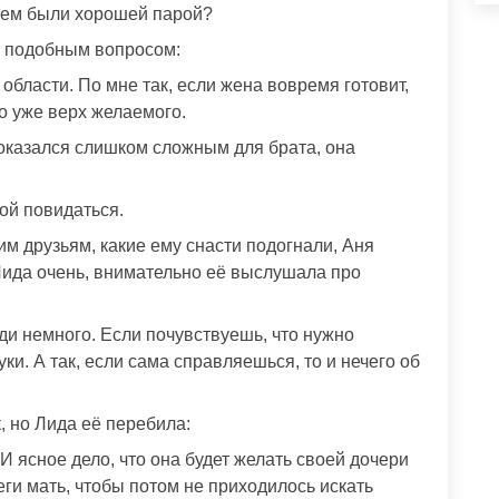
геем были хорошей парой?
ох подобным вопросом:
области. По мне так, если жена вовремя готовит,
то уже верх желаемого.
 оказался слишком сложным для брата, она
дой повидаться.
м друзьям, какие ему снасти подогнали, Аня
Лида очень, внимательно её выслушала про
ди немного. Если почувствуешь, что нужно
уки. А так, если сама справляешься, то и нечего об
, но Лида её перебила:
И ясное дело, что она будет желать своей дочери
еги мать, чтобы потом не приходилось искать