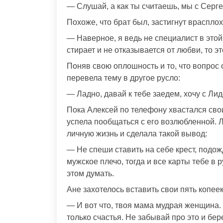
— Слушай, а как ты считаешь, мы с Сер
Похоже, что брат был, застигнут враспл
— Наверное, я ведь не специалист в этой 
стирает и не отказывается от любви, то э
Поняв свою оплошность и то, что вопрос
перевела тему в другое русло:
— Ладно, давай к тебе заедем, хочу с Ли
Пока Алексей по телефону хвастался свои
успела пообщаться с его возлюбленной. 
личную жизнь и сделала такой вывод:
— Не спеши ставить на себе крест, подож
мужское плечо, тогда и все карты тебе в р
этом думать.
Ане захотелось вставить свои пять копеек
— И вот что, твоя мама мудрая женщина. 
только счастья. Не забывай про это и бер