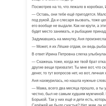
Посмотрев на то, что лежало в коробках,
— Оставь, они тебе ещё пригодятся. Мало 
под рукой. Да и слесаря вызвать, тоже це
его вообще не выдали. Как ни крути, а эт
будет место занимать, и рыбацкие принад
Задумавшись на минутку, Аня произнесла
— Может, я их Лёшке отдам, он ведь рыба
В ответ Ирина Петровна слегка улыбнула
— Скажешь тоже, когда же твой брат отка
другие вещи прихватит. Ты мне вот, что 
денег, то тут вопросов нет, но вот, лична
Аня нахмурилась, но нашла нужные слова
— Мама, всего два месяца прошло, а ты 
честно, был не самым худшим мужчиной. В
Борькой. Так у них ещё и дети есть, котор
Серёжей не было счастья? Нет, мам, он 