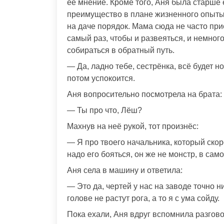
её мнение. Кроме того, Аня была старше 
преимущество в плане жизненного опыты.
на даче порядок. Мама сюда не часто прие
самый раз, чтобы и развеяться, и немного
собираться в обратный путь.
— Да, ладно тебе, сестрёнка, всё будет н
потом успокоится.
Аня вопросительно посмотрела на брата:
— Ты про что, Лёш?
Махнув на неё рукой, тот произнёс:
— Я про твоего начальника, который скор
надо его бояться, он же не монстр, в сам
Аня села в машину и ответила:
— Это да, чертей у нас на заводе точно н
голове не растут рога, а то я с ума сойду.
Пока ехали, Аня вдруг вспомнила разгов