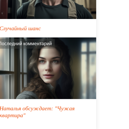
Случайный шанс
Последний комментарий
Наталья
обсуждает:
"Чужая
квартира"