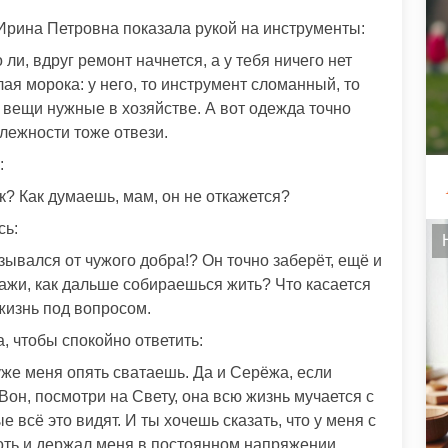
 Ирина Петровна показала рукой на инструменты:
ли, вдруг ремонт начнется, а у тебя ничего нет
лая морока: у него, то инструмент сломанный, то
и вещи нужные в хозяйстве. А вот одежда точно
лежности тоже отвези.
:
к? Как думаешь, мам, он не откажется?
сь:
зывался от чужого добра!? Он точно заберёт, ещё и
скажи, как дальше собираешься жить? Что касается
я жизнь под вопросом.
, чтобы спокойно ответить:
уже меня опять сватаешь. Да и Серёжа, если
он, посмотри на Свету, она всю жизнь мучается с
ые всё это видят. И ты хочешь сказать, что у меня с
хоть и держал меня в постоянном напряжении