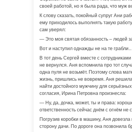
своей работой, но я была рада, что муж в
К слову сказать, покойный супруг Ани ра
ему приходилось выполнять такую работу,
сам уверял:
— Это моя святая обязанность – людей 
Вот и наступил однажды не на те грабли
В тот день Сергей вместе с сотрудникам
не вернулся. Аня вспомнила про тот случа
одна пуля не возьмёт. Поэтому слова мате
жизнь, пришлись не вовремя. Аня решила,
найти достойного мужчину для серьёзных 
согласия, Ирина Петровна произнесла:
— Ну, да, дочка, может, ты и права: хоро
ответственность сейчас днём с огнём не
Погрузив коробки в машину, Аня довезла 
сторону дачи. По дороге она позвонила б