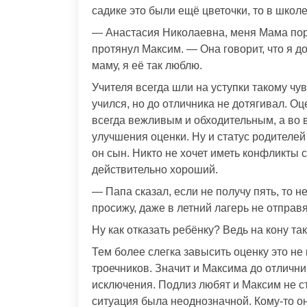
садике это были ещё цветочки, то в школ
— Анастасия Николаевна, меня Мама поруг
протянул Максим. — Она говорит, что я д
маму, я её так люблю.
Учителя всегда шли на уступки такому чу
учился, но до отличника не дотягивал. О
всегда вежливым и обходительным, а во
улучшения оценки. Ну и статус родителей
он сын. Никто не хочет иметь конфликты
действительно хороший.
— Папа сказал, если не получу пять, то н
просижу, даже в летний лагерь не отправя
Ну как отказать ребёнку? Ведь на кону т
Тем более слегка завысить оценку это не 
троечников. Значит и Максима до отличн
исключения. Подлиз любят и Максим не с
ситуация была неоднозначной. Кому-то он