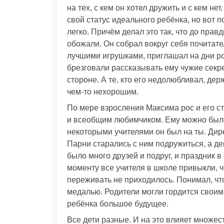
на тех, с кем он хотел дружить и с кем не
свой статус идеального ребёнка, но вот по
легко. Причём делал это так, что до пра
обожали. Он собрал вокруг себя почитате
лучшими игрушками, приглашал на дни ро
брезговали рассказывать ему чужие секрет
стороне. А те, кто его недолюбливал, дер
чем-то нехорошим.
По мере взросления Максима рос и его с
и всеобщим любимчиком. Ему можно было
некоторыми учителями он был на ты. Дире
Парни старались с ним подружиться, а де
было много друзей и подруг, и праздник в
моменту все учителя в школе привыкли, ч
переживать не приходилось. Понимал, что
медалью. Родители могли гордится своим 
ребёнка большое будущее.
Все дети разные. И на это влияет множес