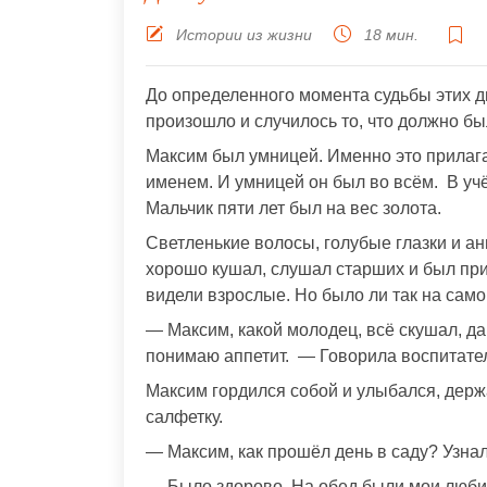
Истории из жизни
18 мин.
До определенного момента судьбы этих д
произошло и случилось то, что должно б
Максим был умницей. Именно это прилага
именем. И умницей он был во всём. В учё
Мальчик пяти лет был на вес золота.
Светленькие волосы, голубые глазки и ан
хорошо кушал, слушал старших и был пр
видели взрослые. Но было ли так на сам
— Максим, какой молодец, всё скушал, да 
понимаю аппетит. — Говорила воспитател
Максим гордился собой и улыбался, держа
салфетку.
— Максим, как прошёл день в саду? Узнал
— Было здорово. На обед были мои любим