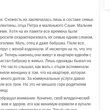
я. Схожесть их заключалась лишь в составе семьи.
алентины, отца Петра и маленького Саши. Мальчик
ремя. Хотя на их памяти все времена были
попросили охарактеризовать их семью одним словом,
оголики. Мать, отец и даже бабушка. Пили все.
руг с женой вздохнули. И несмотря на то, что это
а. Теперь наконец они живут в квартире вдвоём с
 застал бабушку в живых. Лишь однажды бывал на
. Но часто слышал, как мать с отцом вспоминали
няли женщину в том, что на квартире, которая
 много долгов. За коммунальные услуги давно
али все трое. Но это не мешало горе родителям
ицу.
 обращал внимание. Конечно, свой младенческий
о жив и здоров, его как минимум кормили и купали.
но скорее оформили в ясли. Это было его