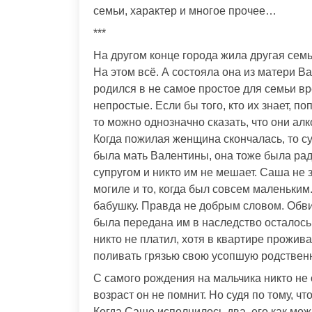
семьи, характер и многое прочее…
***
На другом конце города жила другая семь
На этом всё. А состояла она из матери В
родился в не самое простое для семьи в
непростые. Если бы того, кто их знает, 
то можно однозначно сказать, что они алк
Когда пожилая женщина скончалась, то суп
была мать Валентины, она тоже была рад
супругом и никто им не мешает. Саша не
могиле и то, когда был совсем маленьким
бабушку. Правда не добрым словом. Обви
была передана им в наследство осталось
никто не платил, хотя в квартире прожив
поливать грязью свою усопшую родственн
С самого рождения на мальчика никто не
возраст он не помнит. Но судя по тому, чт
Когда Саше исполнилось два, его как мож