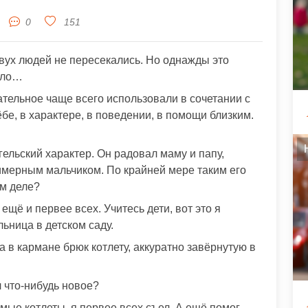
0
151
вух людей не пересекались. Но однажды это
ыло…
тельное чаще всего использовали в сочетании с
бе, в характере, в поведении, в помощи близким.
гельский характер. Он радовал маму и папу,
имерным мальчиком. По крайней мере таким его
ом деле?
ещё и первее всех. Учитесь дети, вот это я
ьница в детском саду.
 в кармане брюк котлету, аккуратно завёрнутую в
 что-нибудь новое?
ые котлеты, я первее всех съел. А ещё помог