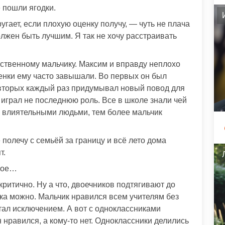
е пошли ягодки.
ает, если плохую оценку получу, — чуть не плача
олжен быть лучшим. Я так не хочу расстраивать
вственному мальчику. Максим и вправду неплохо
ценки ему часто завышали. Во первых он был
 вторых каждый раз придумывал новый повод для
 играл не последнюю роль. Все в школе знали чей
 с влиятельными людьми, тем более мальчик
е полечу с семьёй за границу и всё лето дома
т.
акое…
критично. Ну а что, двоечников подтягивают до
ика можно. Мальчик нравился всем учителям без
тал исключением. А вот с одноклассниками
 нравился, а кому-то нет. Одноклассники делились