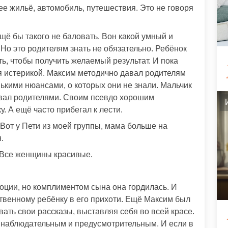
шее жильё, автомобиль, путешествия. Это не говоря
щё бы такого не баловать. Вон какой умный и
Но это родителям знать не обязательно. Ребёнок
ть, чтобы получить желаемый результат. И пока
я истерикой. Максим методично давал родителям
енькими нюансами, о которых они не знали. Мальчик
овал родителями. Своим псевдо хорошим
 А ещё часто прибегал к лести.
Вот у Пети из моей группы, мама больше на
.
. Все женщины красивые.
оции, но комплиментом сына она гордилась. И
ственному ребёнку в его прихоти. Ещё Максим был
ть свои рассказы, выставляя себя во всей красе.
ь наблюдательным и предусмотрительным. И если в