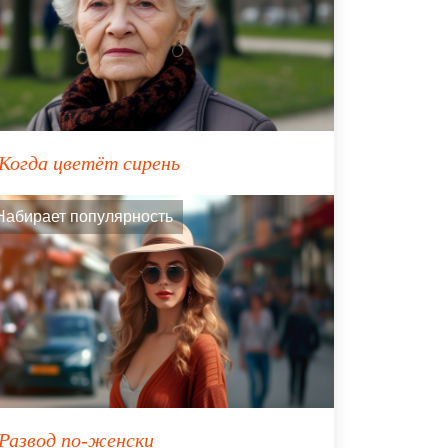
Когда цветёт сирень
Набирает популярность
Развод по-женски