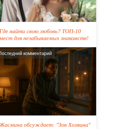
Где найти свою любовь? ТОП-10
мест для незабываемых знакомств!
Последний комментарий
Жасмина
обсуждает:
"Зов Хозяина"