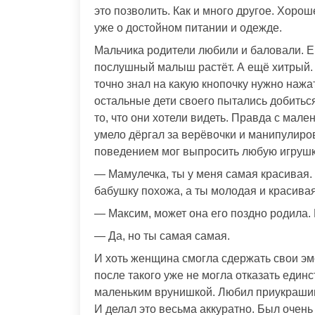
это позволить. Как и много другое. Хоро
уже о достойном питании и одежде.
Мальчика родители любили и баловали. Е
послушный малыш растёт. А ещё хитрый. 
точно знал на какую кнопочку нужно нажа
остальные дети своего пытались добитьс
то, что они хотели видеть. Правда с мал
умело дёргал за верёвочки и манипулир
поведением мог выпросить любую игрушку.
— Мамулечка, ты у меня самая красивая. 
бабушку похожа, а ты молодая и красивая
— Максим, может она его поздно родила
— Да, но ты самая самая.
И хоть женщина смогла сдержать свои эм
после такого уже не могла отказать един
маленьким врунишкой. Любил приукрашива
И делал это весьма аккуратно. Был очен