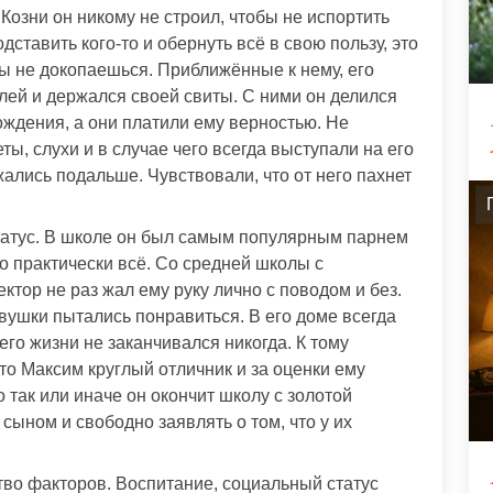
т. Козни он никому не строил, чтобы не испортить
дставить кого-то и обернуть всё в свою пользу, это
вды не докопаешься. Приближённые к нему, его
лей и держался своей свиты. С ними он делился
ждения, а они платили ему верностью. Не
ы, слухи и в случае чего всегда выступали на его
жались подальше. Чувствовали, что от него пахнет
татус. В школе он был самым популярным парнем
 практически всё. Со средней школы с
ктор не раз жал ему руку лично с поводом и без.
вушки пытались понравиться. В его доме всегда
 его жизни не заканчивался никогда. К тому
то Максим круглый отличник и за оценки ему
 так или иначе он окончит школу с золотой
сыном и свободно заявлять о том, что у их
тво факторов. Воспитание, социальный статус