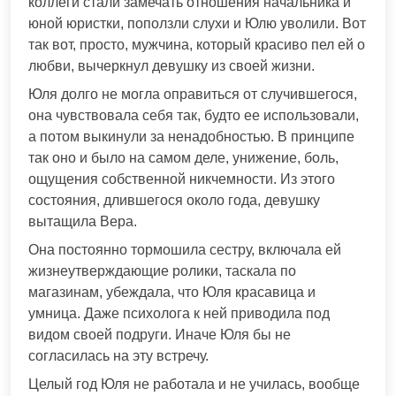
коллеги стали замечать отношения начальника и
юной юристки, поползли слухи и Юлю уволили. Вот
так вот, просто, мужчина, который красиво пел ей о
любви, вычеркнул девушку из своей жизни.
Юля долго не могла оправиться от случившегося,
она чувствовала себя так, будто ее использовали,
а потом выкинули за ненадобностью. В принципе
так оно и было на самом деле, унижение, боль,
ощущения собственной никчемности. Из этого
состояния, длившегося около года, девушку
вытащила Вера.
Она постоянно тормошила сестру, включала ей
жизнеутверждающие ролики, таскала по
магазинам, убеждала, что Юля красавица и
умница. Даже психолога к ней приводила под
видом своей подруги. Иначе Юля бы не
согласилась на эту встречу.
Целый год Юля не работала и не училась, вообще