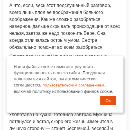
А что, если, весь этот подслушанный разговор,
всего лишь плод ее воображения больного
воображения. Как же сложно разобраться,
наверное, дальше скрывать происходящие от всех
нельзя, завтра же надо позвонить Вере. Она
всегда отличалась острым умом. Сестра
обязательно поможет во всем разобраться.
Спустя пару минут Илья вернулся в спальню,
осторожно опустился на кровать, укрылся одеялом
Наши файлы cookie помогают улучшить
и скоро раздалось его мерное дыхание. Муж
функциональность нашего сайта. Продолжая
быстро заснул, а вот Юля до утра не сомкнула
пользоваться сайтом, вы автоматически
глаз, в голове ворочались тяжелые мысли,
соглашаетесь
,
пользовательским соглашением
включая политику использования файлов cookie.
вопросов было куда больше, чем ответов.
Ок
Илья проснулся от настойчивого пиликанья
будильника, жены уже в постели не было, она
хлопотала на кухне, готовила завтрак. Мужчина
потянулся и встал, скоро его жизнь изменится в
лучшую сторону — станет беспечной, веселой и