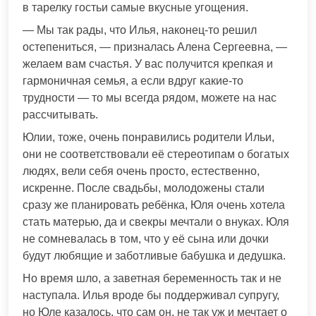
в тарелку гостьи самые вкусные угощения.
— Мы так рады, что Илья, наконец-то решил
остепениться, — призналась Алена Сергеевна, —
желаем вам счастья. У вас получится крепкая и
гармоничная семья, а если вдруг какие-то
трудности — то мы всегда рядом, можете на нас
рассчитывать.
Юлии, тоже, очень понравились родители Ильи,
они не соответствовали её стереотипам о богатых
людях, вели себя очень просто, естественно,
искренне. После свадьбы, молодожены стали
сразу же планировать ребёнка, Юля очень хотела
стать матерью, да и свекры мечтали о внуках. Юля
не сомневалась в том, что у её сына или дочки
будут любящие и заботливые бабушка и дедушка.
Но время шло, а заветная беременность так и не
наступала. Илья вроде бы поддерживал супругу,
но Юле казалось, что сам он, не так уж и мечтает о