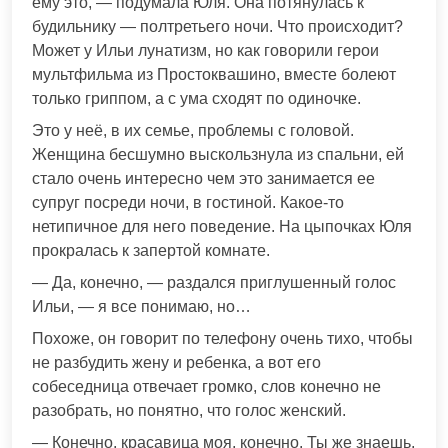
ему это, — подумала Юля. Она потянулась к
будильнику — полтретьего ночи. Что происходит?
Может у Ильи лунатизм, но как говорили герои
мультфильма из Простоквашино, вместе болеют
только гриппом, а с ума сходят по одиночке.
Это у неё, в их семье, проблемы с головой.
Женщина бесшумно выскользнула из спальни, ей
стало очень интересно чем это занимается ее
супруг посреди ночи, в гостиной. Какое-то
нетипичное для него поведение. На цыпочках Юля
прокралась к запертой комнате.
— Да, конечно, — раздался приглушенный голос
Ильи, — я все понимаю, но…
Похоже, он говорит по телефону очень тихо, чтобы
не разбудить жену и ребенка, а вот его
собеседница отвечает громко, слов конечно не
разобрать, но понятно, что голос женский.
— Конечно, красавица моя, конечно. Ты же знаешь,