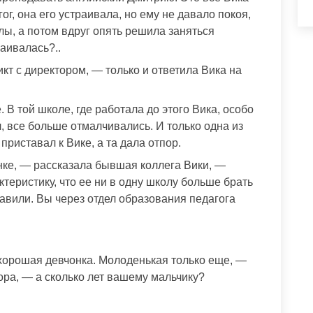
ог, она его устраивала, но ему не давало покоя,
лы, а потом вдруг опять решила заняться
раивалась?..
т с директором, — только и ответила Вика на
 В той школе, где работала до этого Вика, особо
л, все больше отмалчивались. И только одна из
приставал к Вике, а та дала отпор.
ке, — рассказала бывшая коллега Вики, —
ктеристику, что ее ни в одну школу больше брать
равили. Вы через отдел образования педагога
хорошая девчонка. Молоденькая только еще, —
ора, — а сколько лет вашему мальчику?