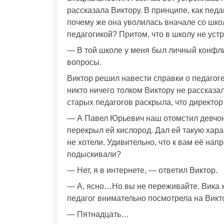
рассказала Виктору. В принципе, как педаг
почему же она уволилась вначале со шко
педагогикой? Притом, что в школу не уст
— В той школе у меня был личный конфлик
вопросы.
Виктор решил навести справки о педагоге.
никто ничего толком Виктору не рассказа
старых педагогов раскрыла, что директор 
— А Павел Юрьевич наш отомстил девчон
перекрыл ей кислород. Дал ей такую хара
не хотели. Удивительно, что к вам её нап
подыскивали?
— Нет, я в интернете, — ответил Виктор.
— А, ясно…Но вы не переживайте. Вика 
педагог внимательно посмотрела на Викт
— Пятнадцать…