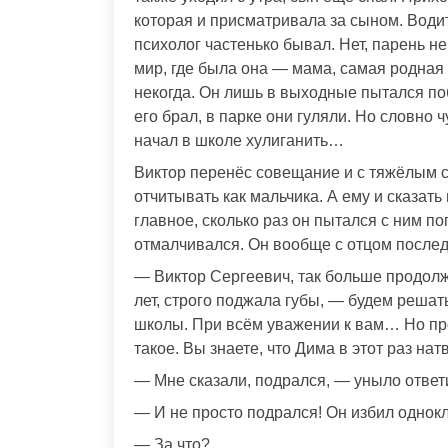
которая и присматривала за сыном. Водит
психолог частенько бывал. Нет, парень н
мир, где была она — мама, самая родная
некогда. Он лишь в выходные пытался п
его брал, в парке они гуляли. Но словно 
начал в школе хулиганить…
Виктор перенёс совещание и с тяжёлым с
отчитывать как мальчика. А ему и сказать
главное, сколько раз он пытался с ним п
отмалчивался. Он вообще с отцом послед
— Виктор Сергеевич, так больше продолж
лет, строго поджала губы, — будем реша
школы. При всём уважении к вам… Но прос
такое. Вы знаете, что Дима в этот раз на
— Мне сказали, подрался, — уныло ответ
— И не просто подрался! Он избил однокла
— За что?