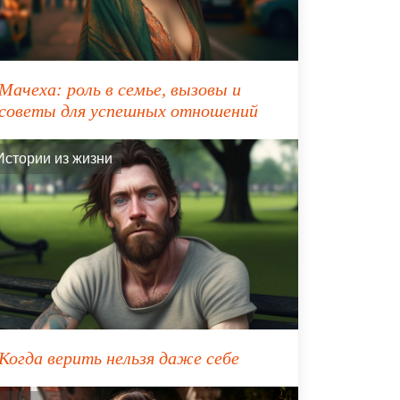
Мачеха: роль в семье, вызовы и
советы для успешных отношений
Истории из жизни
Когда верить нельзя даже себе