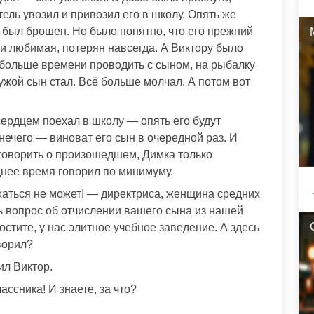
ель увозил и привозил его в школу. Опять же
е был брошен. Но было понятно, что его прежний
 и любимая, потерян навсегда. А Виктору было
обольше времени проводить с сыном, на рыбалку
чужой сын стал. Всё больше молчал. А потом вот
ердцем поехал в школу — опять его будут
 нечего — виноват его сын в очередной раз. И
оговорить о произошедшем, Димка только
нее время говорил по минимуму.
аться не может! — директриса, женщина средних
ть вопрос об отчислении вашего сына из нашей
тите, у нас элитное учебное заведение. А здесь
творил?
ил Виктор.
ссника! И знаете, за что?