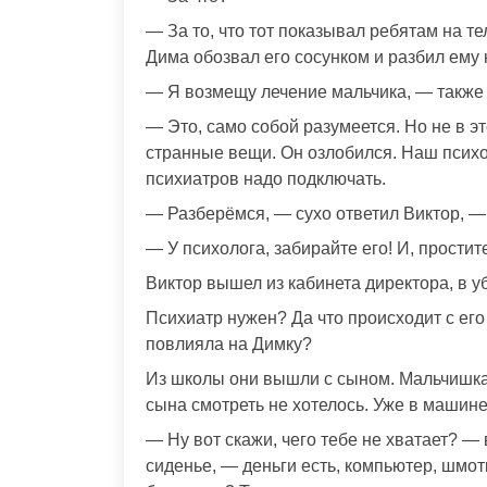
— За то, что тот показывал ребятам на 
Дима обозвал его сосунком и разбил ему 
— Я возмещу лечение мальчика, — также 
— Это, само собой разумеется. Но не в э
странные вещи. Он озлобился. Наш психоло
психиатров надо подключать.
— Разберёмся, — сухо ответил Виктор, —
— У психолога, забирайте его! И, прости
Виктор вышел из кабинета директора, в у
Психиатр нужен? Да что происходит с ег
повлияла на Димку?
Из школы они вышли с сыном. Мальчишка 
сына смотреть не хотелось. Уже в машин
— Ну вот скажи, чего тебе не хватает? —
сиденье, — деньги есть, компьютер, шмот