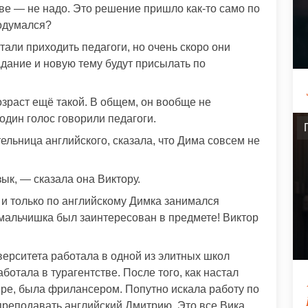
ве — не надо. Это решение пришло как-то само по
додумался?
тали приходить педагоги, но очень скоро они
задание и новую тему будут присылать по
озраст ещё такой. В общем, он вообще не
один голос говорили педагоги.
ельница английского, сказала, что Дима совсем не
ык, — сказала она Виктору.
 и только по английскому Димка занимался
мальчишка был заинтересован в предмете! Виктор
верситета работала в одной из элитных школ
ботала в турагентстве. После того, как настал
фере, была фрилансером. Попутно искала работу по
 преподавать английский Дмитрию. Это все Вика