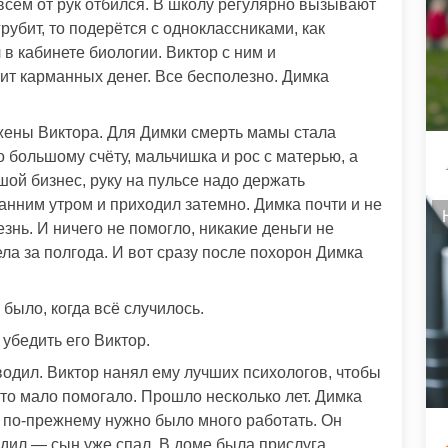
всем от рук отбился. В школу регулярно вызывают
грубит, то подерётся с одноклассниками, как
 в кабинете биологии. Виктор с ним и
шит карманных денег. Все бесполезно. Димка
жены Виктора. Для Димки смерть мамы стала
 большому счёту, мальчишка и рос с матерью, а
шой бизнес, руку на пульсе надо держать
ранним утром и приходил затемно. Димка почти и не
езнь. И ничего не помогло, никакие деньги не
ла за полгода. И вот сразу после похорон Димка
было, когда всё случилось.
 убедить его Виктор.
водил. Виктор нанял ему лучших психологов, чтобы
то мало помогало. Прошло несколько лет. Димка
у по-прежнему нужно было много работать. Он
одил — сын уже спал. В доме была прислуга,