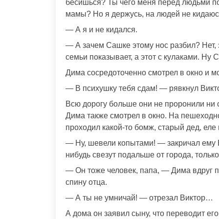
бесишься? Ты чего меня перед людьми п
мамы? Но я держусь, на людей не кидаюс
— А я и не кидался.
— А зачем Сашке этому нос разбил? Нет,
семьи показывает, а этот с кулаками. Ну 
Дима сосредоточенно смотрел в окно и м
— В психушку тебя сдам! — рявкнул Викто
Всю дорогу больше они не проронили ни 
Дима также смотрел в окно. На пешеходн
проходил какой-то бомж, старый дед, еле
— Ну, шевели копытами! — закричал ему В
нибудь свезут подальше от города, только
— Он тоже человек, папа, — Дима вдруг 
спину отца.
— А ты не умничай! — отрезал Виктор…
А дома он заявил сыну, что переводит ег