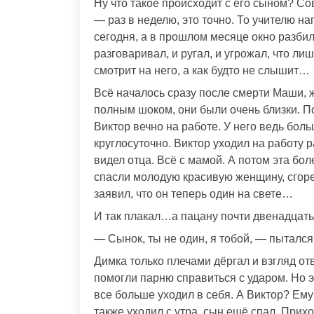
Ну что такое происходит с его сыном? Со
— раз в неделю, это точно. То учителю на
сегодня, а в прошлом месяце окно разбил
разговаривал, и ругал, и угрожал, что ли
смотрит на него, а как будто не слышит…
Всё началось сразу после смерти Маши, 
полным шоком, они были очень близки. По
Виктор вечно на работе. У него ведь боль
круглосуточно. Виктор уходил на работу 
видел отца. Всё с мамой. А потом эта бол
спасли молодую красивую женщину, сгоре
заявил, что он теперь один на свете…
И так плакал…а пацану почти двенадцать 
— Сынок, ты не один, я тобой, — пытался
Димка только плечами дёргал и взгляд от
помогли парню справиться с ударом. Но э
все больше уходил в себя. А Виктор? Ем
также уходил с утра, сын ещё спал. Прих