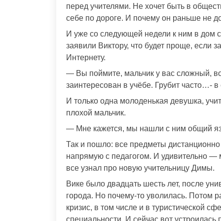
перед учителями. Не хочет быть в общест
себе по дороге. И почему он раньше не 
И уже со следующей недели к ним в дом с
заявили Виктору, что будет проще, если 
Интернету.
— Вы поймите, мальчик у вас сложный, в
заинтересован в учёбе. Грубит часто…- в 
И только одна молоденькая девушка, учит
плохой мальчик.
— Мне кажется, мы нашли с ним общий яз
Так и пошло: все предметы дистанционно
напрямую с педагогом. И удивительно — 
все узнал про новую учительницу Димы.
Вике было двадцать шесть лет, после уни
города. Но почему-то уволилась. Потом ра
кризис, в том числе и в туристической с
специальности. И сейчас вот устроилась