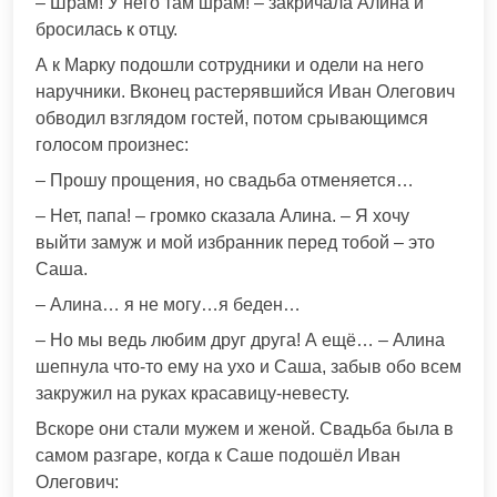
– Шрам! У него там шрам! – закричала Алина и
бросилась к отцу.
А к Марку подошли сотрудники и одели на него
наручники. Вконец растерявшийся Иван Олегович
обводил взглядом гостей, потом срывающимся
голосом произнес:
– Прошу прощения, но свадьба отменяется…
– Нет, папа! – громко сказала Алина. – Я хочу
выйти замуж и мой избранник перед тобой – это
Саша.
– Алина… я не могу…я беден…
– Но мы ведь любим друг друга! А ещё… – Алина
шепнула что-то ему на ухо и Саша, забыв обо всем
закружил на руках красавицу-невесту.
Вскоре они стали мужем и женой. Свадьба была в
самом разгаре, когда к Саше подошёл Иван
Олегович: