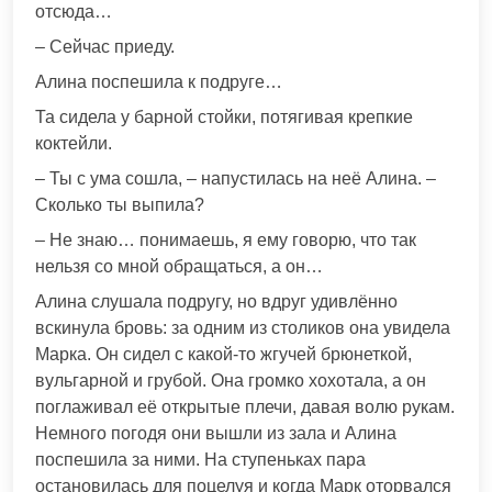
отсюда…
– Сейчас приеду.
Алина поспешила к подруге…
Та сидела у барной стойки, потягивая крепкие
коктейли.
– Ты с ума сошла, – напустилась на неё Алина. –
Сколько ты выпила?
– Не знаю… понимаешь, я ему говорю, что так
нельзя со мной обращаться, а он…
Алина слушала подругу, но вдруг удивлённо
вскинула бровь: за одним из столиков она увидела
Марка. Он сидел с какой-то жгучей брюнеткой,
вульгарной и грубой. Она громко хохотала, а он
поглаживал её открытые плечи, давая волю рукам.
Немного погодя они вышли из зала и Алина
поспешила за ними. На ступеньках пара
остановилась для поцелуя и когда Марк оторвался