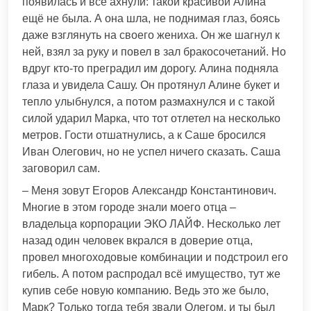
появилась и все ахнули: такой красивой Алина
ещё не была. А она шла, не поднимая глаз, боясь
даже взглянуть на своего жениха. Он же шагнул к
ней, взял за руку и повел в зал бракосочетаний. Но
вдруг кто-то преградил им дорогу. Алина подняла
глаза и увидела Сашу. Он протянул Алине букет и
тепло улыбнулся, а потом размахнулся и с такой
силой ударил Марка, что тот отлетел на несколько
метров. Гости отшатнулись, а к Саше бросился
Иван Олегович, но не успел ничего сказать. Саша
заговорил сам.
– Меня зовут Егоров Александр Константинович.
Многие в этом городе знали моего отца –
владельца корпорации ЭКО ЛАЙФ. Несколько лет
назад один человек вкрался в доверие отца,
провел многоходовые комбинации и подстроил его
гибель. А потом распродал всё имущество, тут же
купив себе новую компанию. Ведь это же было,
Марк? Только тогда тебя звали Олегом, и ты был