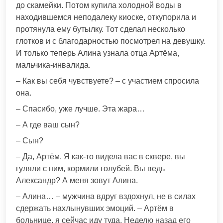
до скамейки. Потом купила холодной воды в
находившемся неподалеку киоске, откупорила и
протянула ему бутылку. Тот сделал несколько
глотков и с благодарностью посмотрел на девушку.
И только теперь Алина узнала отца Артёма,
мальчика-инвалида.
– Как вы себя чувствуете? – с участием спросила
она.
– Спасибо, уже лучше. Эта жара…
– А где ваш сын?
– Сын?
– Да, Артём. Я как-то видела вас в сквере, вы
гуляли с ним, кормили голубей. Вы ведь
Александр? А меня зовут Алина.
– Алина… – мужчина вдруг вздохнул, не в силах
сдержать нахлынувших эмоций. – Артём в
больнице, я сейчас иду туда. Неделю назад его