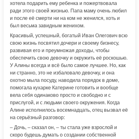
хотела подарить ему ребенка и пожертвовала
ради этого своей жизнью. Папа маму очень любил
и после её смерти ни на ком не женился, хоть и
был весьма завидным женихом.
Красивый, успешный, богатый Иван Олегович всю
свою жизнь посвятил дочери и своему бизнесу,
развивая его и преумножая доходы, чтобы
обеспечить свою девочку и окружить её роскошью.
У Алины всегда и всё было самое лучшее. Но, как
ни странно, это не избаловало девочку, и она
охотно мыла посуду, наводила порядок в доме,
помогала кухарке Катерине готовить и вообще
вела себя одинаково просто и свободно и с
прислугой, и с людьми своего окружения. Когда
Алине исполнилось восемнадцать, отец вызвал её
на серьёзный разговор:
– Дочь, – сказал он, – ты стала уже взрослой и
скоро будешь думать о создании собственной