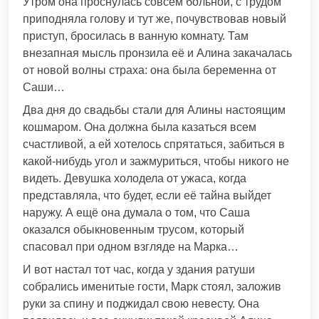
Утром она проснулась совсем больной, с трудом
приподняла голову и тут же, почувствовав новый
приступ, бросилась в ванную комнату. Там
внезапная мысль пронзила её и Алина закачалась
от новой волны страха: она была беременна от
Саши…
Два дня до свадьбы стали для Алины настоящим
кошмаром. Она должна была казаться всем
счастливой, а ей хотелось спрятаться, забиться в
какой-нибудь угол и зажмуриться, чтобы никого не
видеть. Девушка холодела от ужаса, когда
представляла, что будет, если её тайна выйдет
наружу. А ещё она думала о том, что Саша
оказался обыкновенным трусом, который
спасовал при одном взгляде на Марка…
И вот настал тот час, когда у здания ратуши
собрались именитые гости, Марк стоял, заложив
руки за спину и поджидал свою невесту. Она