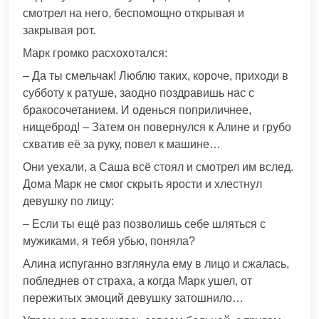
смотрел на него, беспомощно открывая и
закрывая рот.
Марк громко расхохотался:
– Да ты смельчак! Люблю таких, короче, приходи в
субботу к ратуше, заодно поздравишь нас с
бракосочетанием. И оденься поприличнее,
нищеброд! – Затем он повернулся к Алине и грубо
схватив её за руку, повел к машине…
Они уехали, а Саша всё стоял и смотрел им вслед.
Дома Марк не смог скрыть ярости и хлестнул
девушку по лицу:
– Если ты ещё раз позволишь себе шляться с
мужиками, я тебя убью, поняла?
Алина испуганно взглянула ему в лицо и сжалась,
побледнев от страха, а когда Марк ушел, от
пережитых эмоций девушку затошнило…