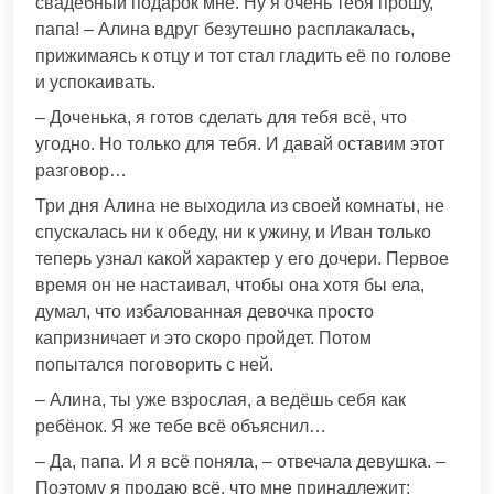
свадебный подарок мне. Ну я очень тебя прошу,
папа! – Алина вдруг безутешно расплакалась,
прижимаясь к отцу и тот стал гладить её по голове
и успокаивать.
– Доченька, я готов сделать для тебя всё, что
угодно. Но только для тебя. И давай оставим этот
разговор…
Три дня Алина не выходила из своей комнаты, не
спускалась ни к обеду, ни к ужину, и Иван только
теперь узнал какой характер у его дочери. Первое
время он не настаивал, чтобы она хотя бы ела,
думал, что избалованная девочка просто
капризничает и это скоро пройдет. Потом
попытался поговорить с ней.
– Алина, ты уже взрослая, а ведёшь себя как
ребёнок. Я же тебе всё объяснил…
– Да, папа. И я всё поняла, – отвечала девушка. –
Поэтому я продаю всё, что мне принадлежит: