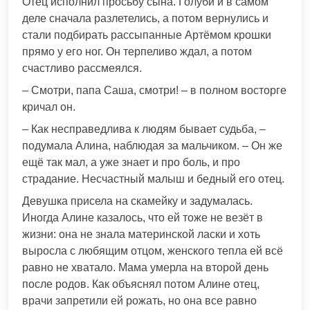
Отец исполнил просьбу сына. Голуби и в самом
деле сначала разлетелись, а потом вернулись и
стали подбирать рассыпанные Артёмом крошки
прямо у его ног. Он терпеливо ждал, а потом
счастливо рассмеялся.
– Смотри, папа Саша, смотри! – в полном восторге
кричал он.
– Как несправедлива к людям бывает судьба, –
подумала Алина, наблюдая за мальчиком. – Он же
ещё так мал, а уже знает и про боль, и про
страдание. Несчастный малыш и бедный его отец.
Девушка присела на скамейку и задумалась.
Иногда Алине казалось, что ей тоже не везёт в
жизни: она не знала материнской ласки и хоть
выросла с любящим отцом, женского тепла ей всё
равно не хватало. Мама умерла на второй день
после родов. Как объяснял потом Алине отец,
врачи запретили ей рожать, но она все равно