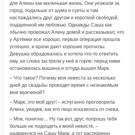
для Алины как маленькая жизнь. Они уезжали за
город, подальше от шума и суеты и там
наслаждались друг другом и короткой свободой,
подаренной им любовью. Однажды Саша как
обычно провожал Алину домой и рассказывал, что
у Артёмки все хорошо, первая операция прошла
успешно, и врачи дают хорошие прогнозы.
Девушка обрадовалась и хотела что-то ответить
ему, но слова застряли у неё в горле: перед ними
остановилась машина и оттуда вышел Марк.
– Что такое? Почему моя невеста за несколько
дней до свадьбы проводит время с незнакомым
мне мужчиной?
– Марк, это мой друг! – испуганно проговорила
Алина, увидев, как его лицо исказилось от гнева.
– Мгм, понятно… Ну так вот, друг, попрошу тебя
больше не подходить к моей невесте, –
надвинулся на Сашу Марк, а тот растерянно