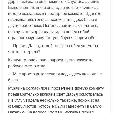
Дарья выждала ещё немного и спустилась вниз.
Было очень темно и она, едва не споткнувшись,
вскоре оказалась в просторной комнате. Вдалеке
послышались голоса: похоже, что здесь были и
другие работники. Пытаясь найти выключатель,
она чуть не закричала, увидев перед собой
странного мужчину. Тот улыбнулся и произнёс:
— Привет, Даша, а твой папка на обед ушел. Ты
что-то потеряла?
Кивнув головой, она попросила его показать
рабочее место отца:
— Мне просто интересно, я ведь здесь никогда не
была.
Мужчина согласился и провел её в другую комнату,
предварительно включив свет. Дарья осмотрелась
и в углу увидела несколько таких же, похожих на
фанеру листов, которые были завернуты в белую
материю. На вопрос, что там, мужчина пожал