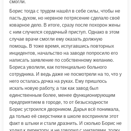
смогли.
Борис тогда с трудом нашёл в себе силы, чтобы не
пасть духом, но нервное потрясение сделало своё
коварное дело. В итоге, сразу после похорон жены
с ним случился сердечный приступ. Однако в этом
случае врачи смогли ему оказать должную
помощь. В тоже время, испугавшись повторных
инцидентов, начальство на заводе попросило его
написать заявление по собственному желанию.
Бориса уволили, как потенциально больного
сотрудника. И ведь даже не посмотрели на то, что у
него осталась дочка на руках. Ему пришлось
искать новую работу, а так как завод был
единственным более, менее функционирующим
предприятием в городе, то от безысходности
Борис устроился дворником. Дарья всё понимала,
да только её сверстники в школе восприняли этот
факт в штыки и стали дразнить. И сколько Борис не
ходил к директору, и не говорил с учителями, толку