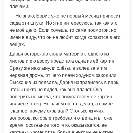
плечами:
— Не знаю, Борис уже не первый месяц приносит
сюда эти штуки. Но я не интересуюсь, так как это
не моё дело. Если хочешь, то сама посмотри, но
имей в виду, что он не любит, когда копаются в его
вещах.
Дарья осторожно сняла материю с одного из
листов и ею взору предстала одна из её картин.
Сразу же нахлынули слёзы, а вслед за этим
нервная дрожь, от чего плечи ходуном заходили.
Выскочив из подвала, Дарья направилась в парк,
чтобы никто не видел, как она плачет. Она
поверить не могла, что покупателем её картин
является отец. Но зачем он это делал, а самое
главное, почему скрывал? Столько жгучих
вопросов, которые требовали ответа, и в тоже
время, осознание того, что, оказывается, её
картины, кроме отца, больше никому не нужны.