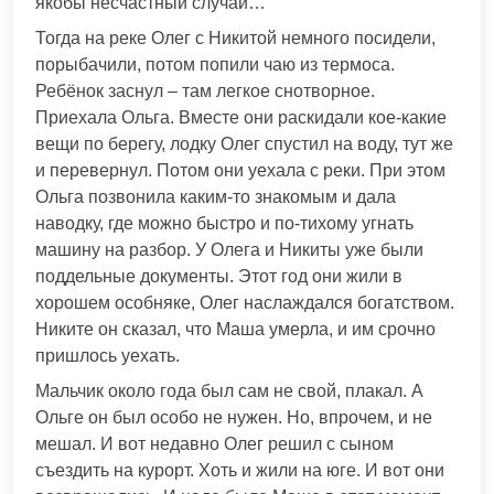
якобы несчастный случай…
Тогда на реке Олег с Никитой немного посидели,
порыбачили, потом попили чаю из термоса.
Ребёнок заснул – там легкое снотворное.
Приехала Ольга. Вместе они раскидали кое-какие
вещи по берегу, лодку Олег спустил на воду, тут же
и перевернул. Потом они уехала с реки. При этом
Ольга позвонила каким-то знакомым и дала
наводку, где можно быстро и по-тихому угнать
машину на разбор. У Олега и Никиты уже были
поддельные документы. Этот год они жили в
хорошем особняке, Олег наслаждался богатством.
Никите он сказал, что Маша умерла, и им срочно
пришлось уехать.
Мальчик около года был сам не свой, плакал. А
Ольге он был особо не нужен. Но, впрочем, и не
мешал. И вот недавно Олег решил с сыном
съездить на курорт. Хоть и жили на юге. И вот они