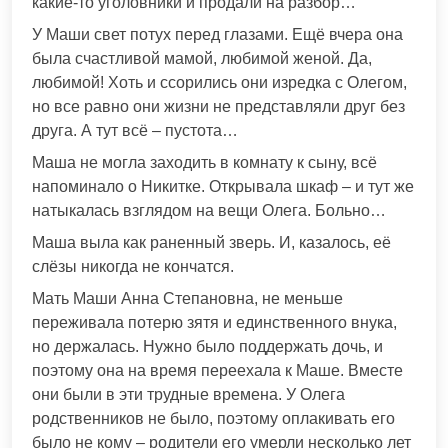
какие-то уголовники и продали на разбор…
У Маши свет потух перед глазами. Ещё вчера она
была счастливой мамой, любимой женой. Да,
любимой! Хоть и ссорились они изредка с Олегом,
но все равно они жизни не представляли друг без
друга. А тут всё – пустота…
Маша не могла заходить в комнату к сыну, всё
напоминало о Никитке. Открывала шкаф – и тут же
натыкалась взглядом на вещи Олега. Больно…
Маша выла как раненный зверь. И, казалось, её
слёзы никогда не кончатся.
Мать Маши Анна Степановна, не меньше
переживала потерю зятя и единственного внука,
но держалась. Нужно было поддержать дочь, и
поэтому она на время переехала к Маше. Вместе
они были в эти трудные времена. У Олега
родственников не было, поэтому оплакивать его
было не кому – родители его умерли несколько лет