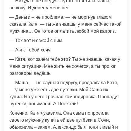
— Никуда я не поеду! – тут же ответила Маша, —
не хочу! И денег у меня нет.
— Деньги – не проблема, — не моргнув глазом
сказала Катя, — ты же знаешь, у меня сейчас такой
мужчина… Он готов оплатить любой мой каприз.
— Так вот и езжай с ним.
— А я с тобой хочу!
— Катя, вот зачем тебе это? Ты же знаешь, какая у
меня ситуация. Мне жить не хочется, а ты про юг
разговоры ведёшь.
— Маша, — не слушая подругу, продолжала Катя,
— у меня уже есть две путёвки. Мой Саша их
купил. Но у него срочная командировка. Пропадут
путёвки, понимаешь? Поехали!
Конечно, Катя лукавила. Она сама попросила
своего мужчину купить ей две путёвки в Сочи,
объяснила – зачем. Александр был понятливый и