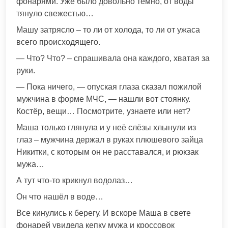
фонарями. Уже было довольно темно, от воды
тянуло свежестью…
Машу затрясло – то ли от холода, то ли от ужаса
всего происходящего.
— Что? Что? – спрашивала она каждого, хватая за
руки.
— Пока ничего, — опуская глаза сказал пожилой
мужчина в форме МЧС, — нашли вот стоянку.
Костёр, вещи… Посмотрите, узнаете или нет?
Маша только глянула и у неё слёзы хлынули из
глаз – мужчина держал в руках плюшевого зайца
Никитки, с которым он не расставался, и рюкзак
мужа…
А тут что-то крикнул водолаз…
Он что нашёл в воде…
Все кинулись к берегу. И вскоре Маша в свете
фонарей увидела кепку мужа и кроссовок