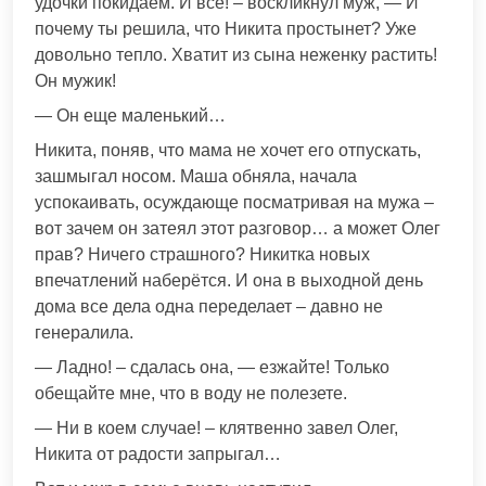
удочки покидаем. И всё! – воскликнул муж, — И
почему ты решила, что Никита простынет? Уже
довольно тепло. Хватит из сына неженку растить!
Он мужик!
— Он еще маленький…
Никита, поняв, что мама не хочет его отпускать,
зашмыгал носом. Маша обняла, начала
успокаивать, осуждающе посматривая на мужа –
вот зачем он затеял этот разговор… а может Олег
прав? Ничего страшного? Никитка новых
впечатлений наберётся. И она в выходной день
дома все дела одна переделает – давно не
генералила.
— Ладно! – сдалась она, — езжайте! Только
обещайте мне, что в воду не полезете.
— Ни в коем случае! – клятвенно завел Олег,
Никита от радости запрыгал…