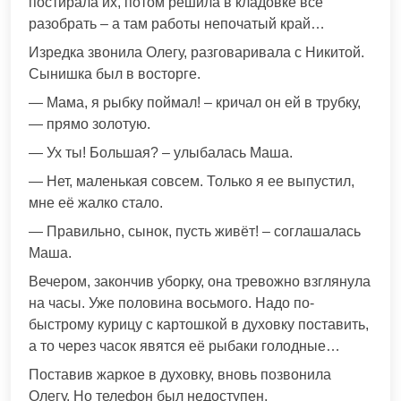
постирала их, потом решила в кладовке все
разобрать – а там работы непочатый край…
Изредка звонила Олегу, разговаривала с Никитой.
Сынишка был в восторге.
— Мама, я рыбку поймал! – кричал он ей в трубку,
— прямо золотую.
— Ух ты! Большая? – улыбалась Маша.
— Нет, маленькая совсем. Только я ее выпустил,
мне её жалко стало.
— Правильно, сынок, пусть живёт! – соглашалась
Маша.
Вечером, закончив уборку, она тревожно взглянула
на часы. Уже половина восьмого. Надо по-
быстрому курицу с картошкой в духовку поставить,
а то через часок явятся её рыбаки голодные…
Поставив жаркое в духовку, вновь позвонила
Олегу. Но телефон был недоступен.