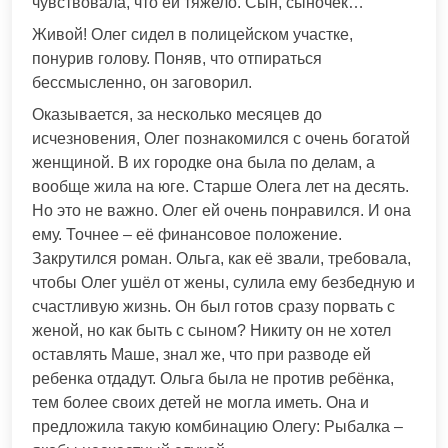
чувствовала, что ей тяжело. Сын, сыночек…
Живой! Олег сидел в полицейском участке,
понурив голову. Поняв, что отпираться
бессмысленно, он заговорил.
Оказывается, за несколько месяцев до
исчезновения, Олег познакомился с очень богатой
женщиной. В их городке она была по делам, а
вообще жила на юге. Старше Олега лет на десять.
Но это не важно. Олег ей очень понравился. И она
ему. Точнее – её финансовое положение.
Закрутился роман. Ольга, как её звали, требовала,
чтобы Олег ушёл от жены, сулила ему безбедную и
счастливую жизнь. Он был готов сразу порвать с
женой, но как быть с сыном? Никиту он не хотел
оставлять Маше, знал же, что при разводе ей
ребенка отдадут. Ольга была не против ребёнка,
тем более своих детей не могла иметь. Она и
предложила такую комбинацию Олегу: Рыбалка –