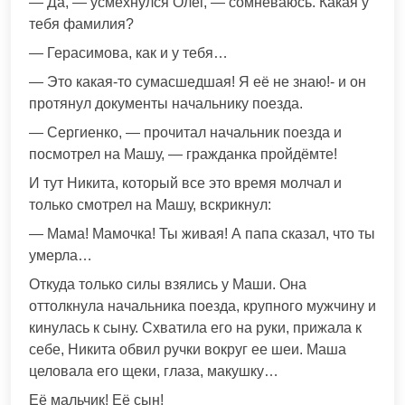
— Да, — усмехнулся Олег, — сомневаюсь. Какая у
тебя фамилия?
— Герасимова, как и у тебя…
— Это какая-то сумасшедшая! Я её не знаю!- и он
протянул документы начальнику поезда.
— Сергиенко, — прочитал начальник поезда и
посмотрел на Машу, — гражданка пройдёмте!
И тут Никита, который все это время молчал и
только смотрел на Машу, вскрикнул:
— Мама! Мамочка! Ты живая! А папа сказал, что ты
умерла…
Откуда только силы взялись у Маши. Она
оттолкнула начальника поезда, крупного мужчину и
кинулась к сыну. Схватила его на руки, прижала к
себе, Никита обвил ручки вокруг ее шеи. Маша
целовала его щеки, глаза, макушку…
Её мальчик! Её сын!