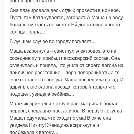
рост и просто заснет…
Она планировала весь отдых провести в номере.
Пусть там Катя купается, загорает. А Маша на воду
больше смотреть не может. Ей достаточно просто
солнца, тепла…
В лучшем случае по городу погуляет…
Маша вздрогнула – свистнул электровоз, это на
соседние пути прибыл пассажирский состав. Она
оглянулась и поняла, что ушла от своего вагона на
приличное расстояние – пора поворачивать, а то
ещё отстанет от поезда. Маша поспешила назад. И
вдруг в окне вагона поезда, который только что
подошёл, увидела ребёнка…
Мальчик прижался к окну и рассматривал вокзал,
перрон, спешащих пассажиров. В первую секунда
Маша подумала, что сходит с ума! В окне она
увидела Никиту! Женщина вскрикнула и
подбежала к вагону…