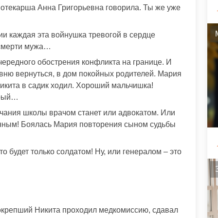
иотекарша Анна Григорьевна говорила. Ты же уже
ии каждая эта войнушка тревогой в сердце
 смерти мужа…
ередного обострения конфликта на границе. И
вню вернуться, в дом покойных родителей. Мария
Никита в садик ходил. Хороший мальчишка!
брый…
чания школы врачом станет или адвокатом. Или
енным! Боялась Мария повторения сыном судьбы
то будет только солдатом! Ну, или генералом – это
е окрепший Никита проходил медкомиссию, сдавал