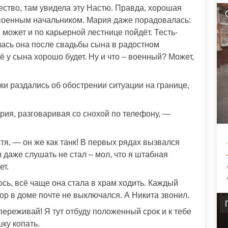
ество, там увидела эту Настю. Правда, хорошая
о военным начальником. Мария даже порадовалась:
 может и по карьерной лестнице пойдёт. Тесть-
лась она после свадьбы сына в радостном
ё у сына хорошо будет. Ну и что – военный? Может,
ки раздались об обострении ситуации на границе,
ария, разговаривая со снохой по телефону, —
тя, — он же как танк! В первых рядах вызвался
 даже слушать не стал – мол, что я штабная
ет.
сь, всё чаще она стала в храм ходить. Каждый
ор в доме почте не выключался. А Никита звонил.
переживай! Я тут отбуду положенный срок и к тебе
шку копать.