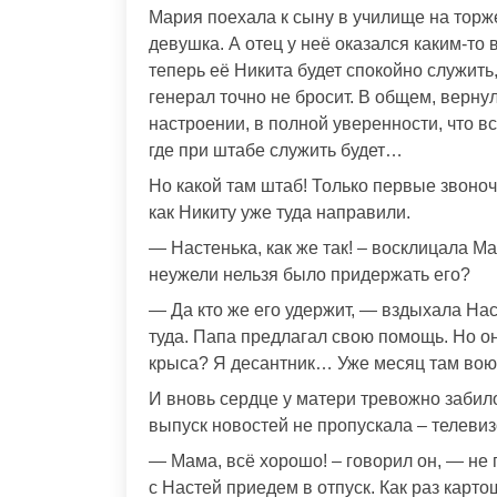
Мария поехала к сыну в училище на торж
девушка. А отец у неё оказался каким-т
теперь её Никита будет спокойно служить,
генерал точно не бросит. В общем, верну
настроении, в полной уверенности, что вс
где при штабе служить будет…
Но какой там штаб! Только первые звоноч
как Никиту уже туда направили.
— Настенька, как же так! – восклицала М
неужели нельзя было придержать его?
— Да кто же его удержит, — вздыхала Нас
туда. Папа предлагал свою помощь. Но он
крыса? Я десантник… Уже месяц там вою
И вновь сердце у матери тревожно забило
выпуск новостей не пропускала – телевиз
— Мама, всё хорошо! – говорил он, — не 
с Настей приедем в отпуск. Как раз карто