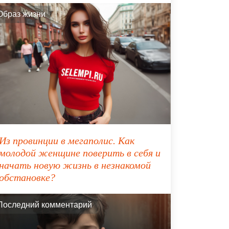
Образ жизни
Из провинции в мегаполис. Как
молодой женщине поверить в себя и
начать новую жизнь в незнакомой
обстановке?
Последний комментарий