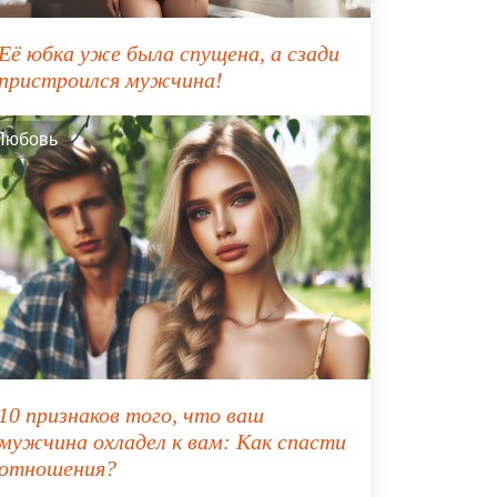
Её юбка уже была спущена, а сзади
пристроился мужчина!
Любовь
10 признаков того, что ваш
мужчина охладел к вам: Как спасти
отношения?