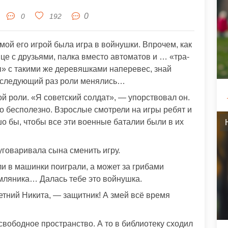
0
0
192
ой его игрой была игра в войнушки. Впрочем, как
ице с друзьями, палка вместо автоматов и … «тра-
» с такими же деревяшками наперевес, знай
 следующий раз роли менялись…
ой роли. «Я советский солдат», — упорствовал он.
то бесполезно. Взрослые смотрели на игры ребят и
о бы, чтобы все эти военные баталии были в их
уговаривала сына сменить игру.
и в машинки поиграли, а может за грибами
емляника… Далась тебе это войнушка.
тний Никита, — защитник! А змей всё время
 свободное пространство. А то в библиотеку сходил