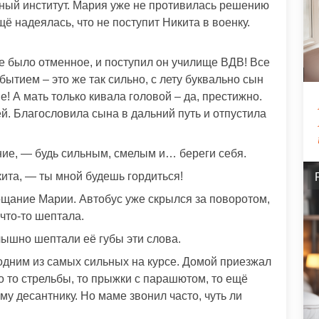
ный институт. Мария уже не противилась решению
ё надеялась, что не поступит Никита в военку.
е было отменное, и поступил он училище ВДВ! Все
ытием – это же так сильно, с лету буквально сын
! А мать только кивала головой – да, престижно.
й. Благословила сына в дальний путь и отпустила
ние, — будь сильным, смелым и… береги себя.
ита, — ты мной будешь гордиться!
рощание Марии. Автобус уже скрылся за поворотом,
 что-то шептала.
лышно шептали её губы эти слова.
 одним из самых сильных на курсе. Домой приезжал
него то стрельбы, то прыжки с парашютом, то ещё
ему десантнику. Но маме звонил часто, чуть ли