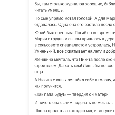
бы, там столько журналов хороших, библ
читать умеешь.
Но сын упрямо мотал головой. А для Мар
отдавалась. Одна она его растила после
Юрий был военным. Погиб он во время оч
Марии с грудным сыном пришлось в дере
в сельсовете специалистом устроилась, 
Умненький, всё схватывает на лету и до
Женщина мечтала, что Никита после окон
строителем. Да хоть кем! Лишь бы не во
отца.
А Никита с юных лет вбил себе в голову, ч
как получится.
«Как папа буду!» — твердил он матери.
И ничего она с этим поделать не могла…
Школа пролетела как один миг, и вот уж