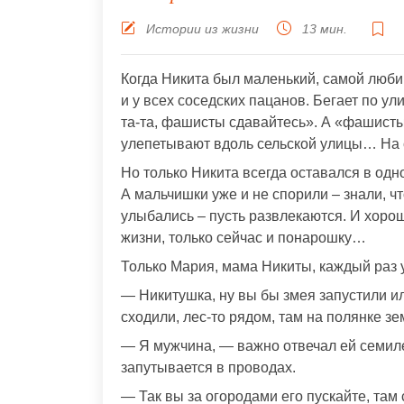
Истории из жизни
13 мин.
Когда Никита был маленький, самой любим
и у всех соседских пацанов. Бегает по ул
та-та, фашисты сдавайтесь». А «фашисты
улепетывают вдоль сельской улицы… На
Но только Никита всегда оставался в одн
А мальчишки уже и не спорили – знали, ч
улыбались – пусть развлекаются. И хорош
жизни, только сейчас и понарошку…
Только Мария, мама Никиты, каждый раз 
— Никитушка, ну вы бы змея запустили ил
сходили, лес-то рядом, там на полянке з
— Я мужчина, — важно отвечал ей семиле
запутывается в проводах.
— Так вы за огородами его пускайте, там