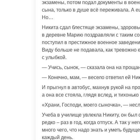
экзамены, потом подал документы в воен
сына, только в душе всё переживала. А ещ
Но…
Никита сдал блестяще экзамены, здоровь
в деревне Марию поздравляли с таким соб
поступил в престижное военное заведение
Виду больше не подавала, как тревожно е
с улыбкой.
— Учись, сынок, — сказала она на проща
— Конечно, мам, — весело ответил ей Ник
И прыгнул в автобус, махнув рукой на п
а она все стояла, глядя вслед, и тихонько
«Храни, Господи, моего сыночка», — нес
Учеба в училище увлекла Никиту, он был
редко – раз в год, когда отпуск. А так у 
много чего, что надо знать и уметь будущ
каждый день.