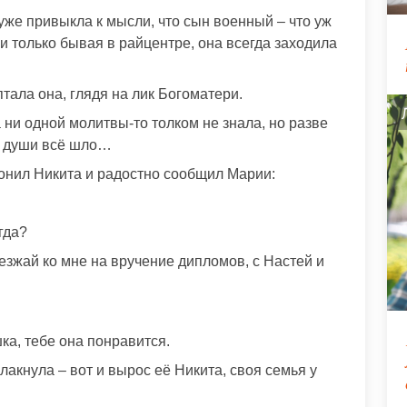
уже привыкла к мысли, что сын военный – что уж
и только бывая в райцентре, она всегда заходила
тала она, глядя на лик Богоматери.
ни одной молитвы-то толком не знала, но разве
от души всё шло…
онил Никита и радостно сообщил Марии:
гда?
езжай ко мне на вручение дипломов, с Настей и
ка, тебе она понравится.
акнула – вот и вырос её Никита, своя семья у