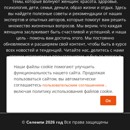
темы, которые волнуют женщин: красота, здоровье,
психология, дети, семья, деньги, образ жизни и отдых. Здесь
вы найдете полезные советы и рекомендации от наших
экспертов и опытных авторов, которые помогут вам решить
множество жизненных вопросов. Мы верим, что каждая
женщина заслуживает быть счастливой и успешной, и наша
цель - помочь вам достичь этого. Мы постоянно
обновляемся и расширяем свой контент, чтобы быть в курсе
всех новостей и тенденций. Читайте нас, делитесь с нами
своими историями и впечатлениями, и будьте всегда в
курсе последних событий на нашем женском сайте.
Наши файлы cookie помогают улучшить
функциональность нашего сайта. Продолжая
пользоваться сайтом, вы автоматически
Пользовательское соглашение
соглашаетесь
,
пользовательским соглашением
включая политику использования файлов cookie.
Политика конфиденциальности
Ок
Правообладателям⁣
©
Все права защищены
Селемпи
2026 год