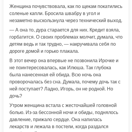
Женщина почувствовала, как по щекам покатились
соленые капли. Бросила швабру в угол и
незаметно выскользнула через технический выход.
— А она то, дура старается для них. Кредит взяла,
горбатится. О своих проблемах молчит, думала, что
детям ведь и так трудно, — накручивала себя по
дороге домой и горько плакала.
В этот вечер она впервые не позвонила Ирочке и
не поинтересовалась, как Илюша. Так глубока
была нанесенная ей обида. Всю ночь она
проворочалась без сна. Думала, почему дочь так с
ней поступает? Ладно, Игорь, он не родной. Но
дочь?
Утром женщина встала с жесточайшей головной
болью. Из-за бессонной ночи и обиды, поднялось
давление, прижало сердце. Она напилась
лекарств и лежала в постели, когда раздался