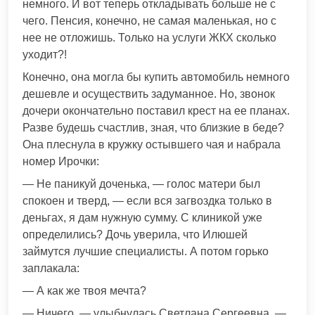
немного. И вот теперь откладывать больше не с
чего. Пенсия, конечно, не самая маленькая, но с
нее не отложишь. Только на услуги ЖКХ сколько
уходит?!
Конечно, она могла бы купить автомобиль немного
дешевле и осуществить задуманное. Но, звонок
дочери окончательно поставил крест на ее планах.
Разве будешь счастлив, зная, что близкие в беде?
Она плеснула в кружку остывшего чая и набрала
номер Ирочки:
— Не паникуй доченька, — голос матери был
спокоен и тверд, — если вся загвоздка только в
деньгах, я дам нужную сумму. С клиникой уже
определились? Дочь уверила, что Илюшей
займутся лучшие специалисты. А потом горько
заплакала:
— А как же твоя мечта?
— Ничего, — улыбнулась Светлана Сергеевна, —