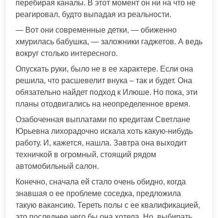
перебирая каналы. В этот момент он ни на что не
реагировал, будто выпадая из реальности.
— Вот они современные детки, — обиженно
хмурилась бабушка, — заложники гаджетов. А ведь
вокруг столько интересного.
Опускать руки, было не в ее характере. Если она
решила, что расшевелит внука – так и будет. Она
обязательно найдет подход к Илюше. Но пока, эти
планы отодвигались на неопределенное время.
Озабоченная выплатами по кредитам Светлане
Юрьевна лихорадочно искала хоть какую-нибудь
работу. И, кажется, нашла. Завтра она выходит
техничкой в огромный, стоящий рядом
автомобильный салон.
Конечно, сначала ей стало очень обидно, когда
знавшая о ее проблеме соседка, предложила
такую вакансию. Тереть полы с ее квалификацией,
это последнее чего бы она хотела. Но, выбирать