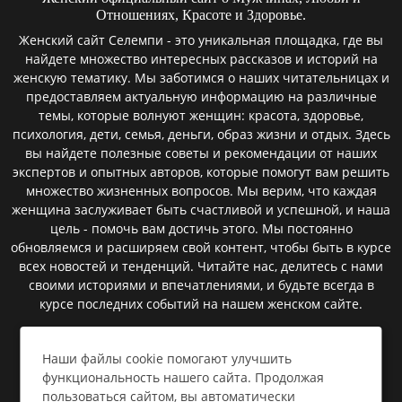
Отношениях, Красоте и Здоровье.
Женский сайт Селемпи - это уникальная площадка, где вы
найдете множество интересных рассказов и историй на
женскую тематику. Мы заботимся о наших читательницах и
предоставляем актуальную информацию на различные
темы, которые волнуют женщин: красота, здоровье,
психология, дети, семья, деньги, образ жизни и отдых. Здесь
вы найдете полезные советы и рекомендации от наших
экспертов и опытных авторов, которые помогут вам решить
множество жизненных вопросов. Мы верим, что каждая
женщина заслуживает быть счастливой и успешной, и наша
цель - помочь вам достичь этого. Мы постоянно
обновляемся и расширяем свой контент, чтобы быть в курсе
всех новостей и тенденций. Читайте нас, делитесь с нами
своими историями и впечатлениями, и будьте всегда в
курсе последних событий на нашем женском сайте.
Наши файлы cookie помогают улучшить
Пользовательское соглашение
функциональность нашего сайта. Продолжая
пользоваться сайтом, вы автоматически
Политика конфиденциальности