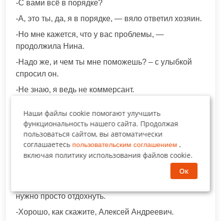
-С вами всё в порядке?
-А, это ты, да, я в порядке, — вяло ответил хозяин.
-Но мне кажется, что у вас проблемы, —
продолжила Нина.
-Надо же, и чем ты мне поможешь? – с улыбкой
спросил он.
-Не знаю, я ведь не коммерсант.
-Вот именно, а следовало бы выучиться. Кстати, а
Наши файлы cookie помогают улучшить
почему бы тебя не отправить на какие-нибудь
функциональность нашего сайта. Продолжая
курсы?
пользоваться сайтом, вы автоматически
соглашаетесь
,
пользовательским соглашением
-Да, ладно, мне и так неплохо, — отмахнулась
включая политику использования файлов cookie.
Нина.
Ок
-Нет, надо об этом подумать, — не отставал
хозяин. – Я обязательно подумаю, а пока мне
нужно просто отдохнуть.
-Хорошо, как скажите, Алексей Андреевич.