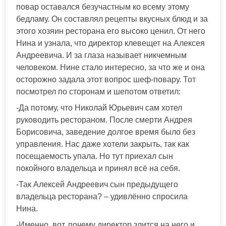
повар оставался безучастным ко всему этому
бедламу. Он составлял рецепты вкусных блюд и за
этого хозяин ресторана его высоко ценил. От него
Нина и узнала, что директор клевещет на Алексея
Андреевича. И за глаза называет никчемным
человеком. Нине стало интересно, за что же и она
осторожно задала этот вопрос шеф-повару. Тот
посмотрел по сторонам и шепотом ответил:
-Да потому, что Николай Юрьевич сам хотел
руководить рестораном. После смерти Андрея
Борисовича, заведение долгое время было без
управления. Нас даже хотели закрыть, так как
посещаемость упала. Но тут приехал сын
покойного владельца и принял всё на себя.
-Так Алексей Андреевич сын предыдущего
владельца ресторана? – удивлённо спросила
Нина.
-Именно, вот, почему директор злится на него и