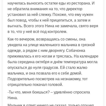
научилась выносить остатки еды из ресторана. И
не обратила внимания на то, что директор
установил за ней слежку. Похоже, что ему нужен
был повод, чтобы к ней прицепиться, а затем и
выгнать. Всего этого Нина не замечала, свято веря
в то, что у неё всё под контролем.
Как-то вечером, возвращаясь со смены, она
увидела на улице маленького мальчика в грязной
одежде, а рядом с ним дворнягу. Собачонка
прижималась к его ногам и тряслась. На календаре
была середина октября и днём температура могла
опускаться до нуля градусов. Ей стало жалко
мальчика, и она позвала его к себе домой.
Подозрительно посмотрев на незнакомку, тот
отрицательно покачал головой.
-Ты что, меня боишься? – удивлённо спросила
Нина.
Мальчик в ответ ничего не сказал, только отошел