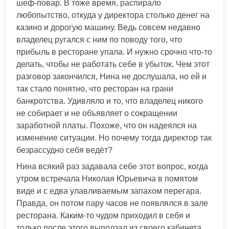
шеф-повар. В тоже время, распирало
любопытство, откуда у директора столько денег на
казино и дорогую машину. Ведь совсем недавно
владелец ругался с ним по поводу того, что
прибыль в ресторане упала. И нужно срочно что-то
делать, чтобы не работать себе в убыток. Чем этот
разговор закончился, Нина не дослушала, но ей и
так стало понятно, что ресторан на грани
банкротства. Удивляло и то, что владелец никого
не собирает и не объявляет о сокращении
заработной платы. Похоже, что он надеялся на
изменение ситуации. Но почему тогда директор так
безрассудно себя ведёт?
Нина всякий раз задавала себе этот вопрос, когда
утром встречала Николая Юрьевича в помятом
виде и с едва улавливаемым запахом перегара.
Правда, он потом пару часов не появлялся в зале
ресторана. Каким-то чудом приходил в себя и
только после этого выползал из своего кабинета.