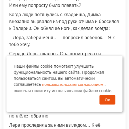
Или ему попросту было плевать?
Когда люди потянулись с кладбища, Димка
внезапно вырвался из-под руки отчима и бросился
к Валерии. Он обнял её ноги, как делал всегда:
– Лера, забери меня… – попросил ребёнок. – Я к
тебе хочу.
Сердце Леры сжалось. Она посмотрела на
Максима, тот растерянно повёл плечами.
Наши файлы cookie помогают улучшить
– Димка, я… Я подумаю, что мы можем сделать, –
функциональность нашего сайта. Продолжая
прошептала она, обнимая ребёнка и чувствуя, что
пользоваться сайтом, вы автоматически
слёзы душат её сильнее.
соглашаетесь
,
пользовательским соглашением
включая политику использования файлов cookie.
– Дима! Пора домой, – раздался ровный, суровый
Ок
голос мужчины.
Дима вздрогнул и, понуро опустив голову,
поплёлся обратно.
Лера проследила за ними взглядом… К её