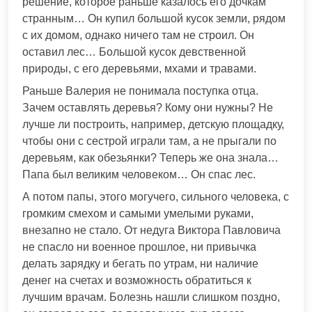
решение, которое раньше казалось его дочкам
странным… Он купил большой кусок земли, рядом
с их домом, однако ничего там не строил. Он
оставил лес… Большой кусок девственной
природы, с его деревьями, мхами и травами.
Раньше Валерия не понимала поступка отца.
Зачем оставлять деревья? Кому они нужны? Не
лучше ли построить, например, детскую площадку,
чтобы они с сестрой играли там, а не прыгали по
деревьям, как обезьянки? Теперь же она знала…
Папа был великим человеком… Он спас лес.
А потом папы, этого могучего, сильного человека, с
громким смехом и самыми умелыми руками,
внезапно не стало. От недуга Виктора Павловича
не спасло ни военное прошлое, ни привычка
делать зарядку и бегать по утрам, ни наличие
денег на счетах и возможность обратиться к
лучшим врачам. Болезнь нашли слишком поздно,