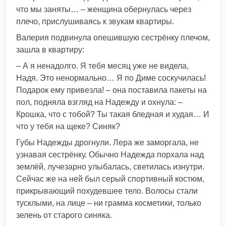
что мы заняты… – женщина обернулась через
плечо, прислушиваясь к звукам квартиры.
Валерия подвинула опешившую сестрёнку плечом,
зашла в квартиру:
– А я ненадолго. Я тебя месяц уже не видела,
Надя. Это ненормально… Я по Диме соскучилась!
Подарок ему привезла! – она поставила пакеты на
пол, подняла взгляд на Надежду и охнула: –
Крошка, что с тобой? Ты такая бледная и худая… И
что у тебя на щеке? Синяк?
Губы Надежды дрогнули. Лера же заморгала, не
узнавая сестрёнку. Обычно Надежда порхала над
землёй, лучезарно улыбалась, светилась изнутри.
Сейчас же на ней был серый спортивный костюм,
прикрывающий похудевшее тело. Волосы стали
тусклыми, на лице – ни грамма косметики, только
зелень от старого синяка.