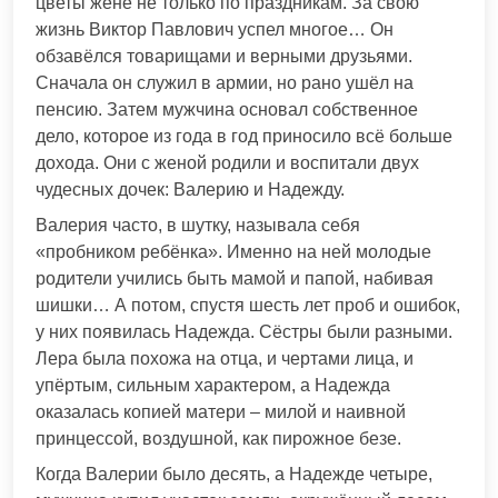
цветы жене не только по праздникам. За свою
жизнь Виктор Павлович успел многое… Он
обзавёлся товарищами и верными друзьями.
Сначала он служил в армии, но рано ушёл на
пенсию. Затем мужчина основал собственное
дело, которое из года в год приносило всё больше
дохода. Они с женой родили и воспитали двух
чудесных дочек: Валерию и Надежду.
Валерия часто, в шутку, называла себя
«пробником ребёнка». Именно на ней молодые
родители учились быть мамой и папой, набивая
шишки… А потом, спустя шесть лет проб и ошибок,
у них появилась Надежда. Сёстры были разными.
Лера была похожа на отца, и чертами лица, и
упёртым, сильным характером, а Надежда
оказалась копией матери – милой и наивной
принцессой, воздушной, как пирожное безе.
Когда Валерии было десять, а Надежде четыре,