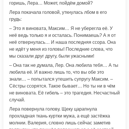
горишь, Лера… Может, пойдём домой?
Лера покачала головой, уткнулась лбом в его
грудь:
– Это я виновата, Максим… Я не уберегла её. У
неё ведь только я и осталась. Понимаешь? А я от
неё отвернулась… И наша последняя ссора. Она
не идёт у меня из головы! Последние слова, что
мы сказали друг другу, были ужасными!
– Она так не думала, Лер. Она любила тебя… А ты
любила её. И важно лишь то, что вы обе это
знали… – попытался утешить супругу Максим. –
Сёстры ссорятся. Такое бывает… Но ты ни в чём
не виновата. Её гибель – это трагедия. Несчастный
случай.
Лера повернула голову. Щеку царапнула
прохладная ткань куртки мужа, а ещё застёжка
молнии. Валерия, словно лишь сейчас заметив