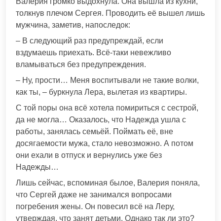
Валерия громко выдохнула. Она вышла из кухни,
толкнув плечом Сергея. Проводить её вышел лишь
мужчина, заметив, напоследок:
– В следующий раз предупреждай, если
вздумаешь приехать. Всё-таки невежливо
вламываться без предупреждения.
– Ну, прости… Меня воспитывали не такие волки,
как ты, – буркнула Лера, вылетая из квартиры.
С той поры она всё хотела помириться с сестрой,
да не могла… Оказалось, что Надежда ушла с
работы, занялась семьёй. Поймать её, вне
досягаемости мужа, стало невозможно. А потом
они ехали в отпуск и вернулись уже без
Надежды…
Лишь сейчас, вспоминая былое, Валерия поняла,
что Сергей даже не занимался вопросами
погребения жены. Он повесил всё на Леру,
утверждая, что занят детьми. Однако так ли это?