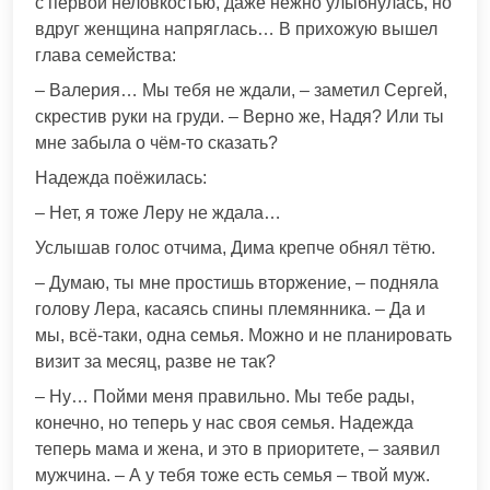
с первой неловкостью, даже нежно улыбнулась, но
вдруг женщина напряглась… В прихожую вышел
глава семейства:
– Валерия… Мы тебя не ждали, – заметил Сергей,
скрестив руки на груди. – Верно же, Надя? Или ты
мне забыла о чём-то сказать?
Надежда поёжилась:
– Нет, я тоже Леру не ждала…
Услышав голос отчима, Дима крепче обнял тётю.
– Думаю, ты мне простишь вторжение, – подняла
голову Лера, касаясь спины племянника. – Да и
мы, всё-таки, одна семья. Можно и не планировать
визит за месяц, разве не так?
– Ну… Пойми меня правильно. Мы тебе рады,
конечно, но теперь у нас своя семья. Надежда
теперь мама и жена, и это в приоритете, – заявил
мужчина. – А у тебя тоже есть семья – твой муж.