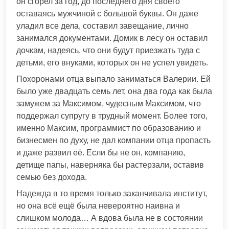
он сгорел за год, до последнего дня своего
оставаясь мужчиной с большой буквы. Он даже
уладил все дела, составил завещание, лично
занимался документами. Домик в лесу он оставил
дочкам, надеясь, что они будут приезжать туда с
детьми, его внуками, которых он не успел увидеть.
Похоронами отца выпало заниматься Валерии. Ей
было уже двадцать семь лет, она два года как была
замужем за Максимом, чудесным Максимом, что
поддержал супругу в трудный момент. Более того,
именно Максим, программист по образованию и
бизнесмен по духу, не дал компании отца пропасть
и даже развил её. Если бы не он, компанию,
детище папы, наверняка бы растерзали, оставив
семью без дохода.
Надежда в то время только заканчивала институт,
но она всё ещё была невероятно наивна и
слишком молода… А вдова была не в состоянии