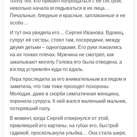
толпу тех, кто пришёл попрощаться с её сестрой,
невольно начала вглядываться в их лица…
Печальные, бледные и красные, заплаканные и не
особо…
И тут она увидела его… Сергея Иванова. Вдовец,
супруг её сестры, стоял там, посередине, между
двумя детьми – одногодками. Его руки покоились
на их тонких плечах. Мужчина не смотрел, как
закапывают могилу. Голова его была отведена, а
взгляд устремлён куда-то вдаль.
Лера проследила за его внимательным взглядом и
заметила, что там тоже проходят похороны.
Молодая, даже в скорби симпатичная женщина,
хоронила супруга. К ней жался маленький мальчик,
потерявший папу.
В момент, когда Сергей отвернулся от этой,
привлекшей его картины, на губах его, быстрой
гадюкой, проскользнула улыбка… Она стала шире,