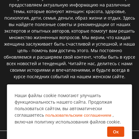
предоставляем актуальную информацию на различные
темы, которые волнуют женщин: красота, здоровье,
психология, дети, семья, деньги, образ жизни и отдых. Здесь
вы найдете полезные советы и рекомендации от наших
экспертов и опытных авторов, которые помогут вам решить
множество жизненных вопросов. Мы верим, что каждая
женщина заслуживает быть счастливой и успешной, и наша
цель - помочь вам достичь этого. Мы постоянно
обновляемся и расширяем свой контент, чтобы быть в курсе
всех новостей и тенденций. Читайте нас, делитесь с нами
своими историями и впечатлениями, и будьте всегда в
курсе последних событий на нашем женском сайте.
Наши файлы cookie помогают улучшить
Пользовательское соглашение
функциональность нашего сайта. Продолжая
пользоваться сайтом, вы автоматически
Политика конфиденциальности
соглашаетесь
,
пользовательским соглашением
Правообладателям⁣
включая политику использования файлов cookie.
Ок