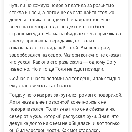
чуть ли не каждую неделю платила за разбитые
стёкла и носы, а потом не смогла найти столько
денег, и Толика посадили. Ненадолго конечно,
всего на полтора года, но для него это был
страшный удар. На мать обиделся. Она приезжала
к нему, привозила передачки, но Толик
отказывался от свиданий с ней. Вышел, сразу
завербовался на север. Матери конечно не сказал,
что уехал. Как она его разыскала — одному Богу
известно. Но и тогда Толя не сдал позиции.
Сейчас он часто вспоминал тот день, и так стыдно
ему становилось, так больно.
Тогда у него как раз закрутился роман с поварихой.
Хотя назвать её поварихой конечно язык не
поворачивался. Толик знал, что она сбежала на
север от мужа, который распускал руки. Знал, что
девушка долго ни с кем не общалась, и вот только
он был удостоен чести. Как мог старался,