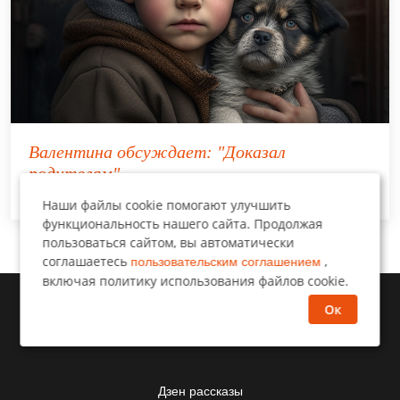
Валентина
обсуждает:
"Доказал
родителям"
Наши файлы cookie помогают улучшить
функциональность нашего сайта. Продолжая
пользоваться сайтом, вы автоматически
соглашаетесь
,
пользовательским соглашением
включая политику использования файлов cookie.
Ок
Дзен рассказы