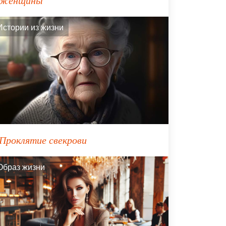
женщины
Истории из жизни
Проклятие свекрови
Образ жизни