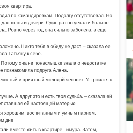
своя квартира.
ездил по камандировкам. Подолгу отсутствовал. Но
 для жены и дочери. Один раз он уехал и больше
ла. Ровно через год она сильно заболела, а еще
ложено. Никто тебя в обиду не даст. – сказала ее
ла Татьяну к себе.
. Потому она не понаслышке знала о недостатке
ее познакомила подруга Алена.
ечистый и приятный молодой человек. Устроился к
чше. А вдруг это и есть твоя судьба. – сказала ей
ет ставшая ей настоящей матерью.
лся хорошим, воспитанным и умным парнем,
м дне.
али вместе жить в квартире Тимура. Затем,