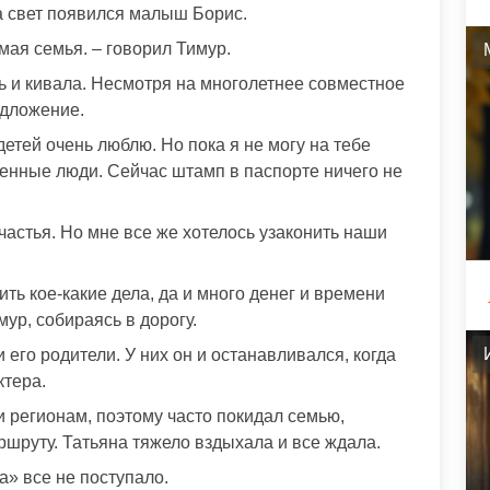
а свет появился малыш Борис.
ая семья. – говорил Тимур.
ь и кивала. Несмотря на многолетнее совместное
едложение.
етей очень люблю. Но пока я не могу на тебе
менные люди. Сейчас штамп в паспорте ничего не
частья. Но мне все же хотелось узаконить наши
ь кое-какие дела, да и много денег и времени
ур, собираясь в дорогу.
и его родители. У них он и останавливался, когда
ктера.
и регионам, поэтому часто покидал семью,
шруту. Татьяна тяжело вздыхала и все ждала.
а» все не поступало.