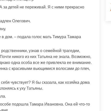
 за детей не переживай. Я с ними прекрасно
ладлен Олегович.
яну.
е в дом. – подала голос мать Тимура Тамара
 родственники, узнав о семейной трагедии,
очти никого из них Татьяна не знала. Возможно,
Однако одна особа все же привлекла ее внимание.
инка с красивыми вьющимися волосами до плеч,
 себя чувствует? Я бы сказала, как хозяйка дома
клоняясь к уху Татьяны.
ла.
й особе подошла Тамара Ивановна. Она ей что-то
ьяне.