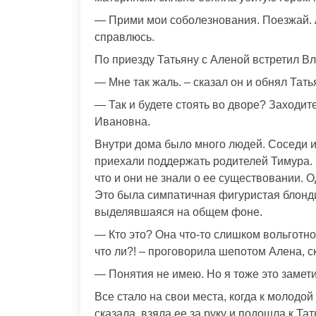
— Прими мои соболезнования. Поезжай. А
справлюсь.
По приезду Татьяну с Аленой встретил В
— Мне так жаль. – сказал он и обнял Тать
— Так и будете стоять во дворе? Заходит
Ивановна.
Внутри дома было много людей. Соседи и
приехали поддержать родителей Тимура. П
что и они не знали о ее существовании. 
Это была симпатичная фигуристая блонд
выделявшаяся на общем фоне.
— Кто это? Она что-то слишком вольготно
что ли?! – проговорила шепотом Алена, с
— Понятия не имею. Но я тоже это замети
Все стало на свои места, когда к молодо
сказала, взяла ее за руку и подошла к Тат