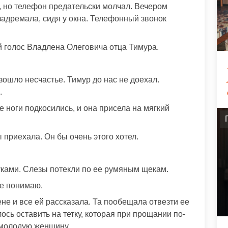
, но телефон предательски молчал. Вечером
адремала, сидя у окна. Телефонный звонок
 голос Владлена Олеговича отца Тимура.
зошло несчастье. Тимур до нас не доехал.
.
е ноги подкосились, и она присела на мягкий
приехала. Он бы очень этого хотел.
уками. Слезы потекли по ее румяным щекам.
Не понимаю.
не и все ей рассказала. Та пообещала отвезти ее
сь оставить на тетку, которая при прощании по-
 молодую женщину.