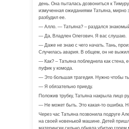
день. Она пыталась дозвониться к Тимуру
измученная ожиданиями Татьяна, мирно з
разбудил ее.
— Алло. — Татьяна? – раздался знакомый
— Да, Владлен Олегович. Я вас слушаю.
— Даже не знаю с чего начать. Тань, прои
Случилась авария. В общем, он не выжил
— Как? – Татьяна побледнела как стена, е
пуфик у комода.
— Это большая трагедия. Нужно чтобы ты 
— Я обязательно приеду.
Положив трубку, Татьяна накрыла лицо р
— Не может быть. Это какая-то ошибка. 
Через час Татьяна позвонила подруге Але
на своей новенькой машине. Детей пришло
матерински сильно обняла убитую горем