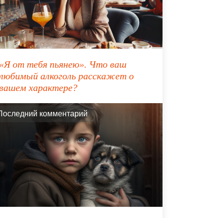
«Я от тебя пьянею». Что ваш
любимый алкоголь расскажет о
вашем характере?
Последний комментарий