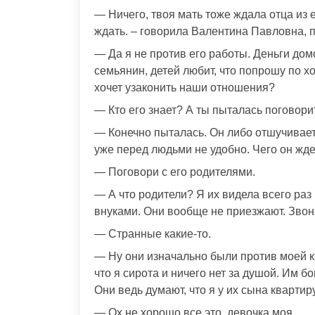
— Ничего, твоя мать тоже ждала отца из 
ждать. – говорила Валентина Павловна, 
— Да я не против его работы. Деньги дом
семьянин, детей любит, что попрошу по хо
хочет узаконить наши отношения?
— Кто его знает? А ты пыталась поговорит
— Конечно пыталась. Он либо отшучиваетс
уже перед людьми не удобно. Чего он ждет
— Поговори с его родителями.
— А что родители? Я их видела всего раз 
внуками. Они вообще не приезжают. Звоня
— Странные какие-то.
— Ну они изначально были против моей к
что я сирота и ничего нет за душой. Им б
Они ведь думают, что я у их сына квартиру
— Ох не хорошо все это, девочка моя.