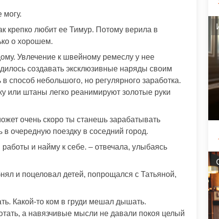
 могу.
ак крепко любит ее Тимур. Потому верила в
ько о хорошем.
дому. Увлечение к швейному ремеслу у нее
ходилось создавать эксклюзивные наряды своим
в способ небольшого, но регулярного заработка.
шку или штаны легко реанимируют золотые руки
 может очень скоро ты станешь зарабатывать
 в очередную поездку в соседний город.
 работы и найму к себе. – отвечала, улыбаясь
бнял и поцеловал детей, попрощался с Татьяной,
ать. Какой-то ком в груди мешал дышать.
тать, а навязчивые мысли не давали покоя целый