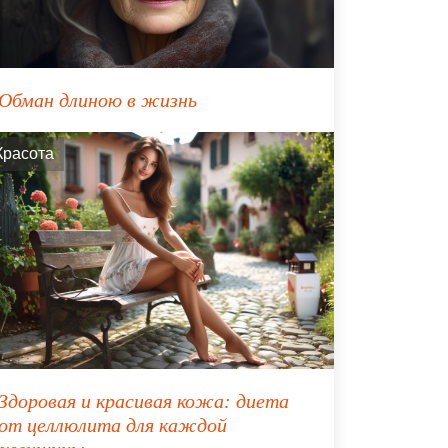
Обман длиною в жизнь
Красота
Здоровая и красивая кожа: диета
от целлюлита для каждой