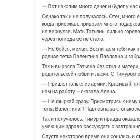
— Вот накопим много денег и будет у нас 
Однако так и не получалось. Отец много 
когда приезжал, привозил много подарков
не вернулся. Мать Татьяны сильно горева
через полгода ее не стало.
— Не бойся, милая. Воспитаем тебя как по
родная тетка Валентина Павловна и забра
Так и выросла Татьяна без отца и матери
родительской любви и ласки. С Тимуром 
— Пришел только из армии. Красивый, пл
нам на работу. – сказала Алена.
— Не фыркай сразу. Присмотрись к нему лу
тетка ВалентинаП Павловна за столько л
Так и получилось. Тимур и правда оказа
умеющим здраво рассуждать о завтрашне
Спустя некоторое время они сошлись и ст