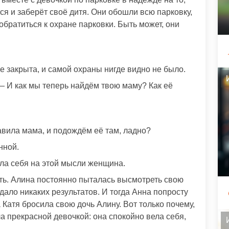
ся и заберёт своё дитя. Они обошли всю парковку,
обратиться к охране парковки. Быть может, они
е закрыта, и самой охраны нигде видно не было.
 И как мы теперь найдём твою маму? Как её
тавила мама, и подождём её там, ладно?
нной.
ила себя на этой мысли женщина.
ть. Алина постоянно пыталась высмотреть свою
е дало никаких результатов. И тогда Анна попросту
 Катя бросила свою дочь Алину. Вот только почему,
ла прекрасной девочкой: она спокойно вела себя,
о…