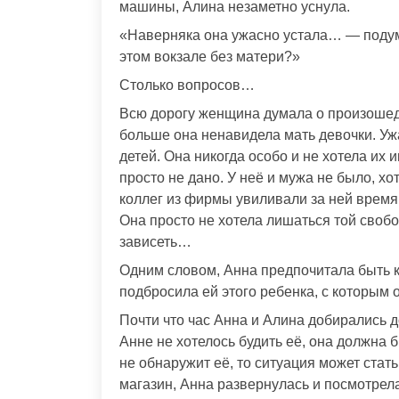
машины, Алина незаметно уснула.
«Наверняка она ужасно устала… — подум
этом вокзале без матери?»
Столько вопросов…
Всю дорогу женщина думала о произошедш
больше она ненавидела мать девочки. Уж
детей. Она никогда особо и не хотела их и
просто не дано. У неё и мужа не было, х
коллег из фирмы увиливали за ней время 
Она просто не хотела лишаться той свобод
зависеть…
Одним словом, Анна предпочитала быть ка
подбросила ей этого ребенка, с которым о
Почти что час Анна и Алина добирались д
Анне не хотелось будить её, она должна б
не обнаружит её, то ситуация может стат
магазин, Анна развернулась и посмотрел