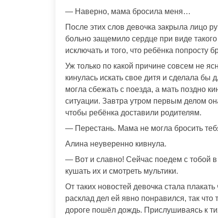
— Наверно, мама бросила меня…
После этих слов девочка закрыла лицо ру
больно защемило сердце при виде такого 
исключать и того, что ребёнка попросту 
Уж только по какой причине совсем не яс
кинулась искать свое дитя и сделала бы д
могла сбежать с поезда, а мать поздно к
ситуации. Завтра утром первым делом она
чтобы ребёнка доставили родителям.
— Перестань. Мама не могла бросить теб
Алина неуверенно кивнула.
— Вот и славно! Сейчас поедем с тобой в
кушать их и смотреть мультики.
От таких новостей девочка стала плакать 
расклад дел ей явно понравился, так что
дороге пошёл дождь. Прислушиваясь к тих