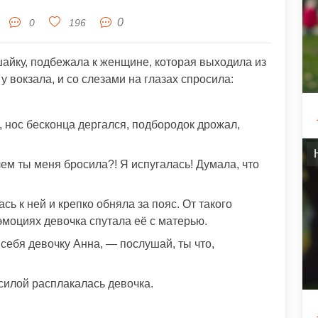
0
0
196
айку, подбежала к женщине, которая выходила из
у вокзала, и со слезами на глазах спросила:
 нос бесконца дергался, подбородок дрожал,
м ты меня бросила?! Я испугалась! Думала, что
ь к ней и крепко обняла за пояс. От такого
моциях девочка спутала её с матерью.
ебя девочку Анна, — послушай, ты что,
силой расплакалась девочка.