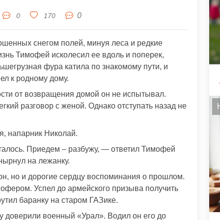
0
0
170
ошенных снегом полей, минуя леса и редкие
знь Тимофей исколесил ее вдоль и поперек,
ьшегрузная фура катила по знакомому пути, и
л к родному дому.
ости от возвращения домой он не испытывал.
гкий разговор с женой. Однако отступать назад не
я, напарник Николай.
талось. Приедем – разбужу, — ответил Тимофей
нырнул на лежанку.
он, но и дорогие сердцу воспоминания о прошлом.
шофером. Успел до армейского призыва получить
утил баранку на старом ГАЗике.
у доверили военный «Урал». Водил он его до