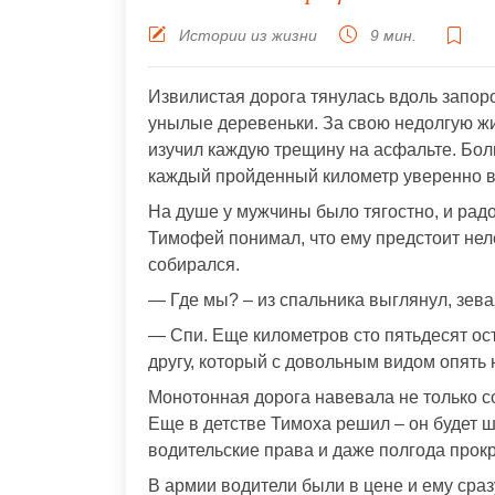
Истории из жизни
9 мин.
Извилистая дорога тянулась вдоль запор
унылые деревеньки. За свою недолгую жи
изучил каждую трещину на асфальте. Бол
каждый пройденный километр уверенно ве
На душе у мужчины было тягостно, и рад
Тимофей понимал, что ему предстоит неле
собирался.
— Где мы? – из спальника выглянул, зева
— Спи. Еще километров сто пятьдесят ос
другу, который с довольным видом опять 
Монотонная дорога навевала не только с
Еще в детстве Тимоха решил – он будет 
водительские права и даже полгода прокр
В армии водители были в цене и ему сраз