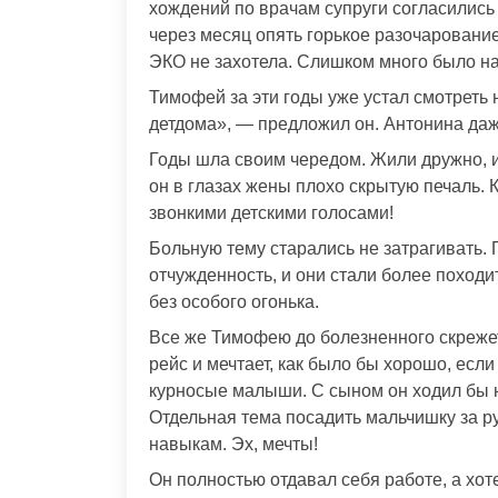
хождений по врачам супруги согласились
через месяц опять горькое разочаровани
ЭКО не захотела. Слишком много было на
Тимофей за эти годы уже устал смотреть 
детдома», — предложил он. Антонина даж
Годы шла своим чередом. Жили дружно, и
он в глазах жены плохо скрытую печаль. 
звонкими детскими голосами!
Больную тему старались не затрагивать.
отчужденность, и они стали более походи
без особого огонька.
Все же Тимофею до болезненного скрежет
рейс и мечтает, как было бы хорошо, есл
курносые малыши. С сыном он ходил бы 
Отдельная тема посадить мальчишку за р
навыкам. Эх, мечты!
Он полностью отдавал себя работе, а хо