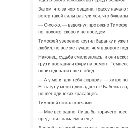
Затем, что за чертовщина, трассу начало 
ветер такой силы разгулялся, что букваль
— О-хо-хо, — вздохнул протяжно Тимофей,-
но, похоже, скоро и не проедем.
Тимофей уверенно крутил баранку и уже м
любил, но все же лучше, чем в дороге по
Наконец, судьба смиловалась, и они вско
груз и поставили фуру на ремонт. Темнел
оприходовали еще в обед.
— А у меня для тебя сюрприз, — хитро по
Есть тут у меня один адресок! Бабенка л
ночлег одиноких красавцев.
Тимофей пожал плечами.
— Мне все равно. Лишь бы горячего поест
предстоит, намаемся еще.
Давней знакомой оказалась довольно при