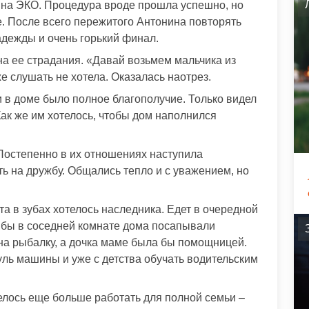
 на ЭКО. Процедура вроде прошла успешно, но
е. После всего пережитого Антонина повторять
дежды и очень горький финал.
на ее страдания. «Давай возьмем мальчика из
е слушать не хотела. Оказалась наотрез.
 в доме было полное благополучие. Только видел
Как же им хотелось, чтобы дом наполнился
 Постепенно в их отношениях наступила
ть на дружбу. Общались тепло и с уважением, но
а в зубах хотелось наследника. Едет в очередной
и бы в соседней комнате дома посапывали
на рыбалку, а дочка маме была бы помощницей.
уль машины и уже с детства обучать водительским
телось еще больше работать для полной семьи –