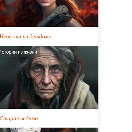
Невеста из детдома
Истории из жизни
Старая ведьма