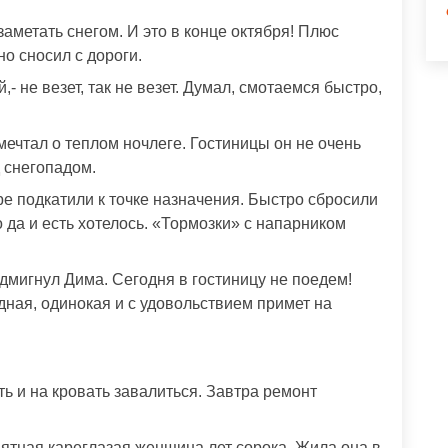
заметать снегом. И это в конце октября! Плюс
но сносил с дороги.
 не везет, так не везет. Думал, смотаемся быстро,
ечтал о теплом ночлеге. Гостиницы он не очень
д снегопадом.
ре подкатили к точке назначения. Быстро сбросили
о да и есть хотелось. «Тормозки» с напарником
дмигнул Дима. Сегодня в гостиницу не поедем!
адная, одинокая и с удовольствием примет на
ь и на кровать завалиться. Завтра ремонт
ятная кареглазая женщина лет сорока. Жила она в