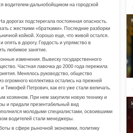
лся водителем-дальнобойщиком на городской
На дорогах подстерегала постоянная опасность.
ать с жесткими «братками». Последние разборки
льничной койкой. Хорошо еще, что живой остался.
 опять в дорогу. Гордость и упрямство в
ить любимое занятие.
онные изменения. Вывеску государственного
ество. Частная лавочка до 2000 года пережила
риятия. Менялось руководство, общество
из огромного коллектива остались на прежней
 и Тимофей Петрович, как его уже стали величать.
м хозяином. При нем закупили новую технику и
ры и придали презентабельный вид
пополнился молодыми специалистами, освоившими
ивом водителей стали менеджеры.
боты в сфере рыночной экономики, политику