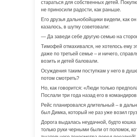
стараться для собственных детей. Покупк
не приносили радости, как раньше.
Его друзья дальнобойщики видели, как он
казалось, в шутку советовали:
— Да заведи себе другую семью на сторон
Тимофей отмахивался, не хотелось ему эт
даже по третьей семье – и ничего, спра
возить и детей баловали.
Осуждения таким поступкам у него в душе 
потом смотреть?
Но, как говорится: «Люди только предпола
Послали три года назад его в командиров
Рейс планировался длительный – в дальн
был Димка, который не раз уже возил груз
Дорога выдалась неудачной, будто кошк
только руки черными были от поломок, ко
тщательного техосмотра перед поездкой!