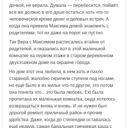
дочкой, не верила. Думала — перебесится, поймёт,
все же должно в его душе остаться хоть что-то
человеческое кроме денег и деловых встреч. А
когда она привела Максима домой знакомить с
родителями, тот их даже на порог не пустил.
Так Вера с Максимом расписались втайне от
родителей, и оказались вот в этой маленькой
комнатке на первом этаже в старом деревянном
двухэтажном доме на окраине города.
Но дом этот она любила, в нем хоть и пахло
стариной, жалобно скрипели ступени под ногами,
но ещё было в их жильё что-то другое, это потом
она поняла что…это была любовь. Ею была
пропитана их маленькая комнатка, сюда хотелось
возвращаться вновь и вновь. И не нужен был
дорогой ремонт, приличный район и прочие
удобства. Даже, когда до стипендии оставалась
ещё неделя, самая банальная гречневая каша с