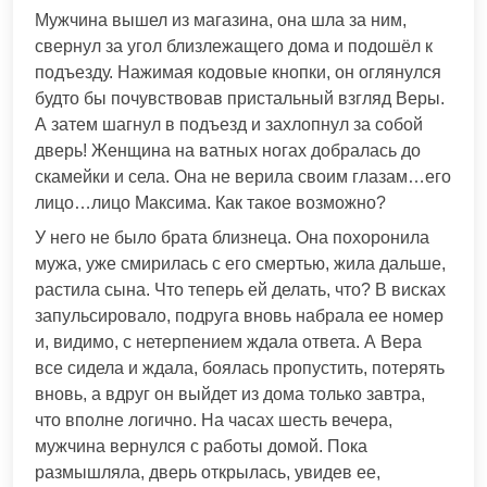
Мужчина вышел из магазина, она шла за ним,
свернул за угол близлежащего дома и подошёл к
подъезду. Нажимая кодовые кнопки, он оглянулся
будто бы почувствовав пристальный взгляд Веры.
А затем шагнул в подъезд и захлопнул за собой
дверь! Женщина на ватных ногах добралась до
скамейки и села. Она не верила своим глазам…его
лицо…лицо Максима. Как такое возможно?
У него не было брата близнеца. Она похоронила
мужа, уже смирилась с его смертью, жила дальше,
растила сына. Что теперь ей делать, что? В висках
запульсировало, подруга вновь набрала ее номер
и, видимо, с нетерпением ждала ответа. А Вера
все сидела и ждала, боялась пропустить, потерять
вновь, а вдруг он выйдет из дома только завтра,
что вполне логично. На часах шесть вечера,
мужчина вернулся с работы домой. Пока
размышляла, дверь открылась, увидев ее,