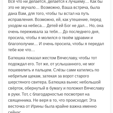
Всё что ни делается, делается к лучшему… Как бы
это не звучало… Возможно, Ваша встреча, была
дана Вам, для того, чтобы ты встал на путь
исправления. Возможно, ей, как утешение, перед
уходом на небеса… Детей ей Бог не дал… Но, она
очень переживала за тебя… До последнего дня,
просила, чтобы я молился о твоём здравии и
благополучии… И очень просила, чтобы я передал
тебе кое что…
Батюшка показал жестом Вячеславу, чтобы тот
подождал его. Тот же, от услышанного, не мог
пошевелить и пальцем. Слёзы сами катились по
небритым щекам, затекая за ворот старого
шерстяного свитера. Батюшка вынес небольшой
свёрток, обернутый в бумагу и положил Вячеславу
в руки. Тот, с благодарностью посмотрел на
священника. Не веря в то, что происходит. Эта
весточка от Ирины была крайне важна именно
сейчас.