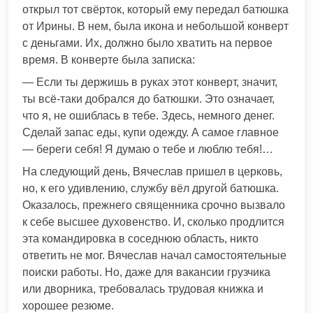
открыл тот свёрток, который ему передал батюшка
от Ирины. В нем, была икона и небольшой конверт
с деньгами. Их, должно было хватить на первое
время. В конверте была записка:
— Если ты держишь в руках этот конверт, значит,
ты всё-таки добрался до батюшки. Это означает,
что я, не ошиблась в тебе. Здесь, немного денег.
Сделай запас еды, купи одежду. А самое главное
— береги себя! Я думаю о тебе и люблю тебя!…
На следующий день, Вячеслав пришел в церковь,
но, к его удивлению, службу вёл другой батюшка.
Оказалось, прежнего священника срочно вызвало
к себе высшее духовенство. И, сколько продлится
эта командировка в соседнюю область, никто
ответить не мог. Вячеслав начал самостоятельные
поиски работы. Но, даже для вакансии грузчика
или дворника, требовалась трудовая книжка и
хорошее резюме.