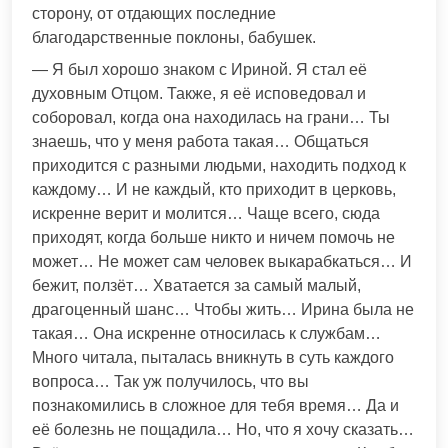
сторону, от отдающих последние
благодарственные поклоны, бабушек.
— Я был хорошо знаком с Ириной. Я стал её
духовным Отцом. Также, я её исповедовал и
соборовал, когда она находилась на грани… Ты
знаешь, что у меня работа такая… Общаться
приходится с разными людьми, находить подход к
каждому… И не каждый, кто приходит в церковь,
искренне верит и молится… Чаще всего, сюда
приходят, когда больше никто и ничем помочь не
может… Не может сам человек выкарабкаться… И
бежит, ползёт… Хватается за самый малый,
драгоценный шанс… Чтобы жить… Ирина была не
такая… Она искренне относилась к службам…
Много читала, пыталась вникнуть в суть каждого
вопроса… Так уж получилось, что вы
познакомились в сложное для тебя время… Да и
её болезнь не пощадила… Но, что я хочу сказать…