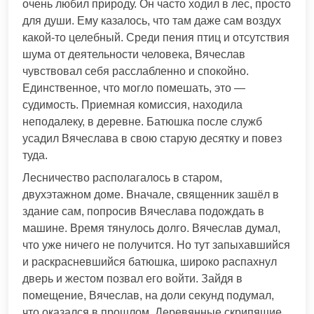
очень любил природу. Он часто ходил в лес, просто
для души. Ему казалось, что там даже сам воздух
какой-то целебный. Среди пения птиц и отсутствия
шума от деятельности человека, Вячеслав
чувствовал себя расслабленно и спокойно.
Единственное, что могло помешать, это —
судимость. Приемная комиссия, находила
неподалеку, в деревне. Батюшка после служб
усадил Вячеслава в свою старую десятку и повез
туда.
Лесничество располагалось в старом,
двухэтажном доме. Вначале, священник зашёл в
здание сам, попросив Вячеслава подождать в
машине. Время тянулось долго. Вячеслав думал,
что уже ничего не получится. Но тут запыхавшийся
и раскрасневшийся батюшка, широко распахнул
дверь и жестом позвал его войти. Зайдя в
помещение, Вячеслав, на доли секунд подумал,
что оказался в прошлом. Деревянные скрипящие