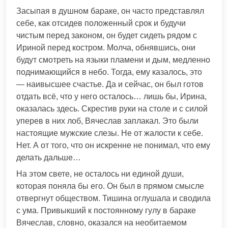
Засыпая в душном бараке, он часто представлял
себе, как отсидев положенный срок и будучи
чистым перед законом, он будет сидеть рядом с
Ириной перед костром. Молча, обнявшись, они
будут смотреть на языки пламени и дым, медленно
поднимающийся в небо. Тогда, ему казалось, это
— наивысшее счастье. Да и сейчас, он был готов
отдать всё, что у него осталось… лишь бы, Ирина,
оказалась здесь. Скрестив руки на столе и с силой
уперев в них лоб, Вячеслав заплакал. Это были
настоящие мужские слезы. Не от жалости к себе.
Нет. А от того, что он искренне не понимал, что ему
делать дальше…
На этом свете, не осталось ни единой души,
которая поняла бы его. Он был в прямом смысле
отвергнут обществом. Тишина оглушала и сводила
с ума. Привыкший к постоянному гулу в бараке
Вячеслав, словно, оказался на необитаемом