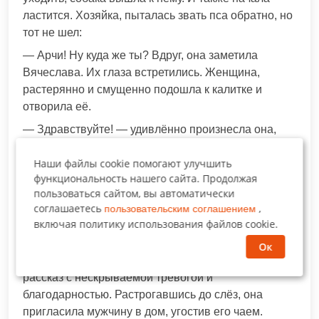
ластится. Хозяйка, пыталась звать пса обратно, но
тот не шел:
— Арчи! Ну куда же ты? Вдруг, она заметила
Вячеслава. Их глаза встретились. Женщина,
растерянно и смущенно подошла к калитке и
отворила её.
— Здравствуйте! — удивлённо произнесла она,
глядя на то, как ее собака ластится к незнакомому
Наши файлы cookie помогают улучшить
человеку.
функциональность нашего сайта. Продолжая
— Добрый день! Значит, его зовут Арчи? Вы
пользоваться сайтом, вы автоматически
знаете, он — настоящий герой! — произнес
соглашаетесь
,
пользовательским соглашением
Вячеслав, гладя собаку.
включая политику использования файлов cookie.
Он рассказал хозяйке пса о тех приключениях,
Ок
которые пришлось им пережить. Та, слушала
рассказ с нескрываемой тревогой и
благодарностью. Растрогавшись до слёз, она
пригласила мужчину в дом, угостив его чаем.