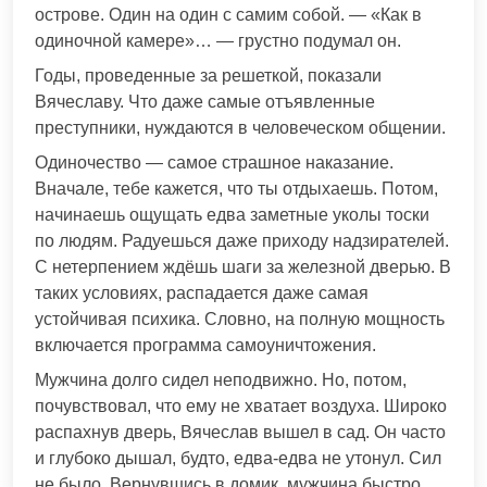
острове. Один на один с самим собой. — «Как в
одиночной камере»… — грустно подумал он.
Годы, проведенные за решеткой, показали
Вячеславу. Что даже самые отъявленные
преступники, нуждаются в человеческом общении.
Одиночество — самое страшное наказание.
Вначале, тебе кажется, что ты отдыхаешь. Потом,
начинаешь ощущать едва заметные уколы тоски
по людям. Радуешься даже приходу надзирателей.
С нетерпением ждёшь шаги за железной дверью. В
таких условиях, распадается даже самая
устойчивая психика. Словно, на полную мощность
включается программа самоуничтожения.
Мужчина долго сидел неподвижно. Но, потом,
почувствовал, что ему не хватает воздуха. Широко
распахнув дверь, Вячеслав вышел в сад. Он часто
и глубоко дышал, будто, едва-едва не утонул. Сил
не было. Вернувшись в домик, мужчина быстро