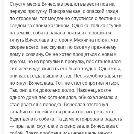
Спустя месяц Вячеслав решил вывести пса на
первую прогулку. Прихрамывая, с опаской глядя
по сторонам, тот медленно спустился с лестницы
следом за своим хозяином. Однако, только ступив
на землю, собака начала рваться с поводка и
тянуть Вячеслава в сторону. Мужчина понял, что
скорее всего, пес скучает по своему прежннему
дому и хозяину. Он не хотел прощаться с новым
другом, но из прогулки в прогулку, пёс становился
сильнее и удерживать его было трудно. Однажды,
они как всегда вышли в сад. Пёс жалобно завыл и
потянул Вячеслава. Тот, не стал сопротивляться.
Так, они шли довольно долго. Наконец, возле
одного дома пёс остановился, обнюхал землю и
стал рваться с поводка. Вячеслав отстегнул
карабин от ошейника и решил посмотреть, что
будет делать собака. Та демонстрировала радость
— прыгала, скулила и словно звала Вячеслава с
собой. Ловко пробравшись через щель между