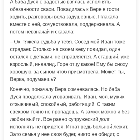
А баба Дуся с радостью взялась исполнять
обязанности свахи. Повадилась к Вере в гости
ходить, разговоры вела задушевные. Плакала
вместе с ней, сочувствовала, поддерживала. А
потом невзначай и сказала:
– Ох, тяжела судьба у тебя. Сосед мой Иван тоже
страдает. Столько на своем веку повидал, один
остался с детками, не справляется. А старший, уже
взрослый, инвалид. Горе отцу какое! Ему бы сноху
хорошую, за сыном чтоб присмотрела. Может, ты,
Верка, подумаешь?
Конечно, поначалу Вера сомневалась. Но баба
Дуся продолжала уговаривать. Иван, мол, мужик
отзывчивый, спокойный, работящий. С таким
свекром точно не пропадешь. А замуж можно и без
любви выйти. Все равно супружеский долг
исполнять не придется. Игнат ведь больной лежит.
Зато семья у нее своя будет, никто не обидит, с