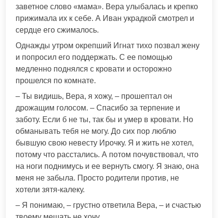
заветное слово «мама». Вера улыбалась и крепко
прижимала их к себе. А Иван украдкой смотрел и
сердце его сжималось.
Однажды утром окрепший Игнат тихо позвал жену
и попросил его поддержать. С ее помощью
медленно поднялся с кровати и осторожно
прошелся по комнате.
– Ты видишь, Вера, я хожу, – прошептал он
дрожащим голосом. – Спасибо за терпение и
заботу. Если б не ты, так бы и умер в кровати. Но
обманывать тебя не могу. До сих пор люблю
бывшую свою невесту Ирочку. Я и жить не хотел,
потому что расстались. А потом почувствовал, что
на ноги поднимусь и ее вернуть смогу. Я знаю, она
меня не забыла. Просто родители против, не
хотели зятя-калеку.
– Я понимаю, – грустно ответила Вера, – и счастью
твоему мешать не хочу.