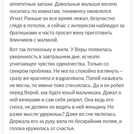
аппетитные запахи. Довольные малыши весело
носились по комнатам, понемногу оживлялся
Игнат. Раньше он все время лежал, безучастно
глядя в потолок, а сейчас с интересом наблюдал за
братишками и часто просил жену приготовить
блинчиков с малиной.
Вот так потихоньку и жили. У Веры появилась
уверенность в завтрашнем дне, исчезло
угнетающее чувство одиночества. Только со
свекром проблема. Не могла спокойно взглянуть –
сразу же краснела и вздрагивала. Папой называть
не могла, по имени тоже стеснялась. Да и он робел
перед Верой, как будто юный мальчишка. Думал о
ней вечерами и сам себя укорял. Она ведь его
сноха, не должен он видеть в ней женщину. Но
разве мысли удержишь? Даже во сне являлась.
Держала его за руку, вела по бескрайним полям, и
голова кружилась от счастья.