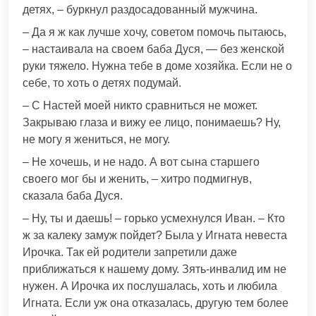
детях, – буркнул раздосадованный мужчина.
– Да я ж как лучше хочу, советом помочь пытаюсь,
– настаивала на своем баба Дуся, — без женской
руки тяжело. Нужна тебе в доме хозяйка. Если не о
себе, то хоть о детях подумай.
– С Настей моей никто сравниться не может.
Закрываю глаза и вижу ее лицо, понимаешь? Ну,
не могу я жениться, не могу.
– Не хочешь, и не надо. А вот сына старшего
своего мог бы и женить, – хитро подмигнув,
сказала баба Дуся.
– Ну, ты и даешь! – горько усмехнулся Иван. – Кто
ж за калеку замуж пойдет? Была у Игната невеста
Ирочка. Так ей родители запретили даже
приближаться к нашему дому. Зять-инвалид им не
нужен. А Ирочка их послушалась, хоть и любила
Игната. Если уж она отказалась, другую тем более