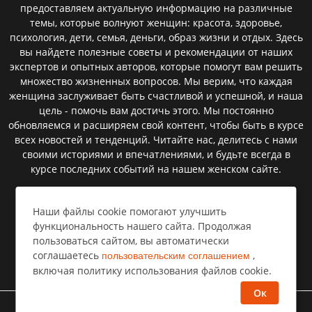
предоставляем актуальную информацию на различные
темы, которые волнуют женщин: красота, здоровье,
психология, дети, семья, деньги, образ жизни и отдых. Здесь
вы найдете полезные советы и рекомендации от наших
экспертов и опытных авторов, которые помогут вам решить
множество жизненных вопросов. Мы верим, что каждая
женщина заслуживает быть счастливой и успешной, и наша
цель - помочь вам достичь этого. Мы постоянно
обновляемся и расширяем свой контент, чтобы быть в курсе
всех новостей и тенденций. Читайте нас, делитесь с нами
своими историями и впечатлениями, и будьте всегда в
курсе последних событий на нашем женском сайте.
Наши файлы cookie помогают улучшить
Пользовательское соглашение
функциональность нашего сайта. Продолжая
пользоваться сайтом, вы автоматически
Политика конфиденциальности
соглашаетесь
,
пользовательским соглашением
Правообладателям⁣
включая политику использования файлов cookie.
Ок