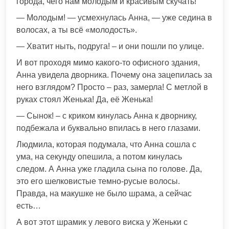
города, чего нам молодым и красивым скучать!
— Молодым! — усмехнулась Анна, — уже седина в
волосах, а ты всё «молодость».
— Хватит ныть, подруга! – и они пошли по улице.
И вот проходя мимо какого-то офисного здания,
Анна увидела дворника. Почему она зацепилась за
него взглядом? Просто – раз, замерла! С метлой в
руках стоял Женька! Да, её Женька!
— Сынок! – с криком кинулась Анна к дворнику,
подбежала и буквально впилась в него глазами.
Людмила, которая подумала, что Анна сошла с
ума, на секунду опешила, а потом кинулась
следом. А Анна уже гладила сына по голове. Да,
это его шелковистые темно-русые волосы.
Правда, на макушке не было шрама, а сейчас
есть…
А вот этот шрамик у левого виска у Женьки с