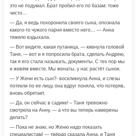
это не подумал. Брат пробил его по базам: тоже
чисто…
— Да, я ведь похоронила своего сына, опознала
какого-то чужого парня вместо него… — Анна
тяжело вздыхала.
— Вот видите, какая путаница, — кивнула головой
Таня, — вот и я попросила брата, сделать Андрею,
так я его стала называть, документы. С тех пор мы
и живём вместе. Мы женаты, у нас растёт сынок.
— У Жени есть сын?- воскликнула Анна, и слезы
потекли по ее лицу, она вдруг поняла, что потеряв,
вновь обретает.
— Да, он сейчас в садике! – Таня тревожно
смотрела на Анну, — а что вы теперь намерены
делать?
— Пока не знаю, но Женю надо показать
специалистам! — твёрдо сказала Анна, и Таня