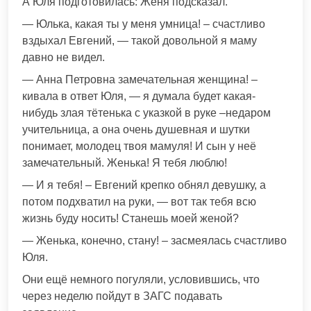
А Юля подготовилась: Женя подсказал.
— Юлька, какая ты у меня умница! – счастливо
вздыхал Евгений, — такой довольной я маму
давно не видел.
— Анна Петровна замечательная женщина! –
кивала в ответ Юля, — я думала будет какая-
нибудь злая тётенька с указкой в руке –недаром
учительница, а она очень душевная и шутки
понимает, молодец твоя мамуля! И сын у неё
замечательный. Женька! Я тебя люблю!
— И я тебя! – Евгений крепко обнял девушку, а
потом подхватил на руки, — вот так тебя всю
жизнь буду носить! Станешь моей женой?
— Женька, конечно, стану! – засмеялась счастливо
Юля.
Они ещё немного погуляли, условившись, что
через неделю пойдут в ЗАГС подавать