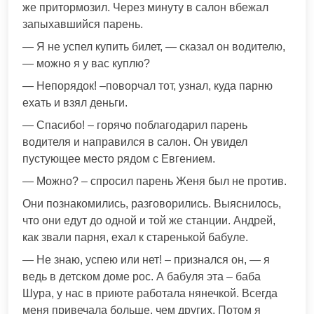
же притормозил. Через минуту в салон вбежал
запыхавшийся парень.
— Я не успел купить билет, — сказал он водителю,
— можно я у вас куплю?
— Непорядок! –поворчал тот, узнал, куда парню
ехать и взял деньги.
— Спасибо! – горячо поблагодарил парень
водителя и направился в салон. Он увидел
пустующее место рядом с Евгением.
— Можно? – спросил парень Женя был не против.
Они познакомились, разговорились. Выяснилось,
что они едут до одной и той же станции. Андрей,
как звали парня, ехал к старенькой бабуле.
— Не знаю, успею или нет! – признался он, — я
ведь в детском доме рос. А бабуля эта – баба
Шура, у нас в приюте работала нянечкой. Всегда
меня привечала больше, чем других. Потом я