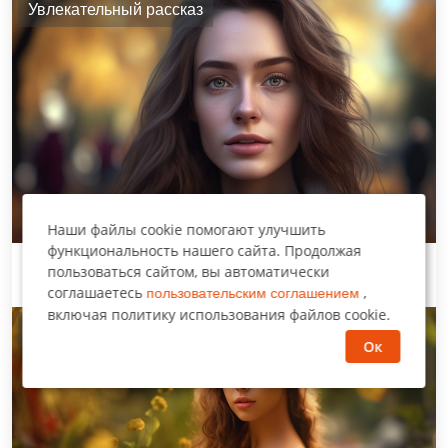
Увлекательный рассказ
Наши файлы cookie помогают улучшить
функциональность нашего сайта. Продолжая
пользоваться сайтом, вы автоматически
Чужой в моей жизни
соглашаетесь
,
пользовательским соглашением
включая политику использования файлов cookie.
Нравится многим
Ок