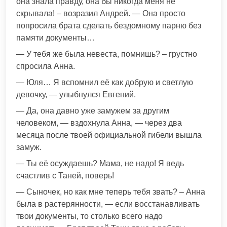
она знала правду, она бы никогда меня не
скрывала! – возразил Андрей. — Она просто
попросила брата сделать бездомному парню без
памяти документы…
— У тебя же была невеста, помнишь? – грустно
спросила Анна.
— Юля… Я вспомнил её как добрую и светлую
девочку, — улыбнулся Евгений.
— Да, она давно уже замужем за другим
человеком, — вздохнула Анна, — через два
месяца после твоей официальной гибели вышла
замуж.
— Ты её осуждаешь? Мама, не надо! Я ведь
счастлив с Таней, поверь!
— Сыночек, но как мне теперь тебя звать? – Анна
была в растерянности, — если восстанавливать
твои документы, то столько всего надо