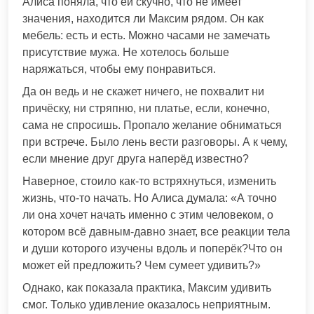
Алиса поняла, что ей скучно, что не имеет
значения, находится ли Максим рядом. Он как
мебель: есть и есть. Можно часами не замечать
присутствие мужа. Не хотелось больше
наряжаться, чтобы ему понравиться.
Да он ведь и не скажет ничего, не похвалит ни
причёску, ни стряпню, ни платье, если, конечно,
сама не спросишь. Пропало желание обниматься
при встрече. Было лень вести разговоры. А к чему,
если мнение друг друга наперёд известно?
Наверное, стоило как-то встряхнуться, изменить
жизнь, что-то начать. Но Алиса думала: «А точно
ли она хочет начать именно с этим человеком, о
котором всё давным-давно знает, все реакции тела
и души которого изучены вдоль и поперёк?Что он
может ей предложить? Чем сумеет удивить?»
Однако, как показала практика, Максим удивить
смог. Только удивление оказалось неприятным.