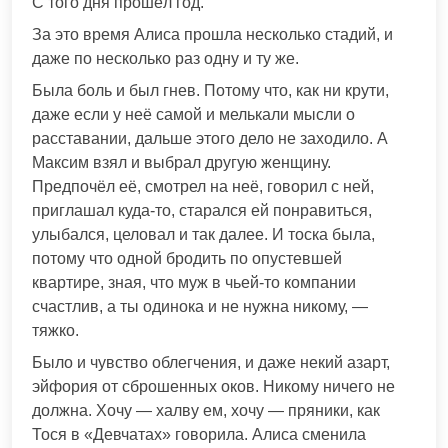
С того дня прошёл год.
За это время Алиса прошла несколько стадий, и
даже по несколько раз одну и ту же.
Была боль и был гнев. Потому что, как ни крути,
даже если у неё самой и мелькали мысли о
расставании, дальше этого дело не заходило. А
Максим взял и выбрал другую женщину.
Предпочёл её, смотрел на неё, говорил с ней,
приглашал куда-то, старался ей понравиться,
улыбался, целовал и так далее. И тоска была,
потому что одной бродить по опустевшей
квартире, зная, что муж в чьей-то компании
счастлив, а ты одинока и не нужна никому, —
тяжко.
Было и чувство облегчения, и даже некий азарт,
эйфория от сброшенных оков. Никому ничего не
должна. Хочу — халву ем, хочу — пряники, как
Тося в «Девчатах» говорила. Алиса сменила