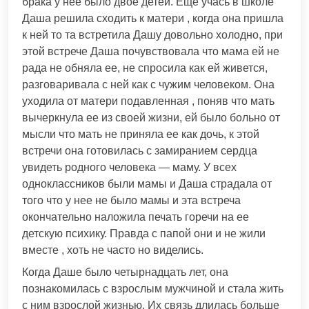
брака у нее было двое детей. Еще учась в школе
Даша решила сходить к матери , когда она пришла
к ней то та встретила Дашу довольно холодно, при
этой встрече Даша почувствовала что мама ей не
рада не обняла ее, не спросила как ей живется,
разговаривала с ней как с чужим человеком. Она
уходила от матери подавленная , поняв что мать
вычеркнула ее из своей жизни, ей было больно от
мысли что мать не приняла ее как дочь, к этой
встречи она готовилась с замиранием сердца
увидеть родного человека — маму. У всех
одноклассников были мамы и Даша страдала от
того что у нее не было мамы и эта встреча
окончательно наложила печать горечи на ее
детскую психику. Правда с папой они и не жили
вместе , хоть не часто но виделись.
Когда Даше было четырнадцать лет, она
познакомилась с взрослым мужчиной и стала жить
с ним взрослой жизнью. Их связь длилась больше