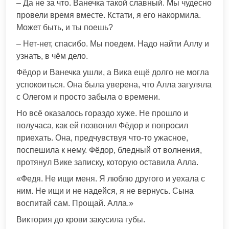
– Да не за что. Ванечка такой славный. Мы чудесно
провели время вместе. Кстати, я его накормила.
Может быть, и ты поешь?
– Нет-нет, спасибо. Мы поедем. Надо найти Аллу и
узнать, в чём дело.
Фёдор и Ванечка ушли, а Вика ещё долго не могла
успокоиться. Она была уверена, что Алла загуляла
с Олегом и просто забыла о времени.
Но всё оказалось гораздо хуже. Не прошло и
получаса, как ей позвонил Фёдор и попросил
приехать. Она, предчувствуя что-то ужасное,
поспешила к нему. Фёдор, бледный от волнения,
протянул Вике записку, которую оставила Алла.
«Федя. Не ищи меня. Я люблю другого и уехала с
ним. Не ищи и не надейся, я не вернусь. Сына
воспитай сам. Прощай. Алла.»
Виктория до крови закусила губы.