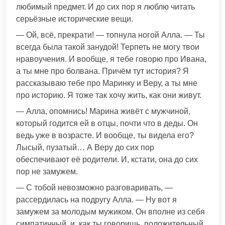
любимый предмет. И до сих пор я люблю читать
серьёзные исторические вещи.
— Ой, всё, прекрати! — топнула ногой Алла. — Ты
всегда была такой занудой! Терпеть не могу твои
нравоучения. И вообще, я тебе говорю про Ивана,
а ты мне про болвана. Причём тут история? Я
рассказываю тебе про Маринку и Веру, а ты мне
про историю. Я тоже так хочу жить, как они живут.
— Алла, опомнись! Марина живёт с мужчиной,
который годится ей в отцы, почти что в деды. Он
ведь уже в возрасте. И вообще, ты видела его?
Лысый, пузатый… А Веру до сих пор
обеспечивают её родители. И, кстати, она до сих
пор не замужем.
— С тобой невозможно разговаривать, —
рассердилась на подругу Алла. — Ну вот я
замужем за молодым мужиком. Он вполне из себя
симпатичный, и, как ты говоришь, положительный