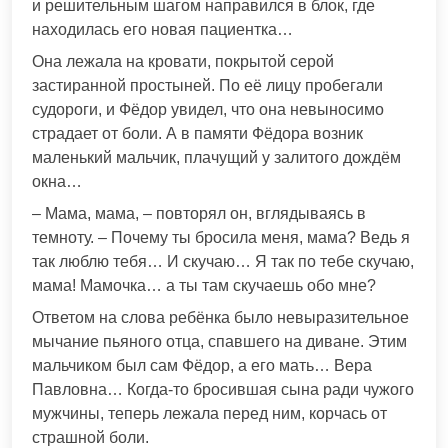
и решительным шагом направился в блок, где
находилась его новая пациентка…
Она лежала на кровати, покрытой серой
застиранной простыней. По её лицу пробегали
судороги, и Фёдор увидел, что она невыносимо
страдает от боли. А в памяти Фёдора возник
маленький мальчик, плачущий у залитого дождём
окна…
– Мама, мама, – повторял он, вглядываясь в
темноту. – Почему ты бросила меня, мама? Ведь я
так люблю тебя… И скучаю… Я так по тебе скучаю,
мама! Мамочка… а ты там скучаешь обо мне?
Ответом на слова ребёнка было невыразительное
мычание пьяного отца, спавшего на диване. Этим
мальчиком был сам Фёдор, а его мать… Вера
Павловна… Когда-то бросившая сына ради чужого
мужчины, теперь лежала перед ним, корчась от
страшной боли.