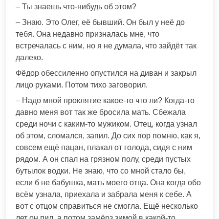
– Ты знаешь что-нибудь об этом?
– Знаю. Это Олег, её бывший. Он был у неё до
тебя. Она недавно призналась мне, что
встречалась с ним, но я не думала, что зайдёт так
далеко.
Фёдор обессиленно опустился на диван и закрыл
лицо руками. Потом тихо заговорил.
– Надо мной проклятие какое-то что ли? Когда-то
давно меня вот так же бросила мать. Сбежала
среди ночи с каким-то мужиком. Отец, когда узнал
об этом, сломался, запил. До сих пор помню, как я,
совсем ещё пацан, плакал от голода, сидя с ним
рядом. А он спал на грязном полу, среди пустых
бутылок водки. Не знаю, что со мной стало бы,
если б не бабушка, мать моего отца. Она когда обо
всём узнала, приехала и забрала меня к себе. А
вот с отцом справиться не смогла. Ещё несколько
лет он пил, а потом замёрз зимой в какой-то