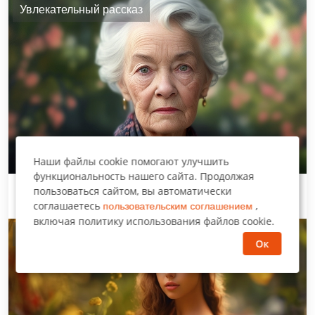
Увлекательный рассказ
Наши файлы cookie помогают улучшить
функциональность нашего сайта. Продолжая
пользоваться сайтом, вы автоматически
Испытание для городской невесты
соглашаетесь
,
пользовательским соглашением
включая политику использования файлов cookie.
Нравится многим
Ок