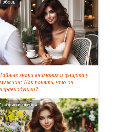
Любовь
Тайные знаки внимания и флирта у
мужчин: Как понять, что он
неравнодушен?
Истории из жизни