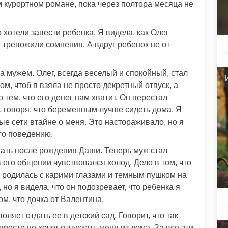
 курортном романе, пока через полтора месяца не
хотели завести ребенка. Я видела, как Олег
я тревожили сомнения. А вдруг ребенок не от
за мужем. Олег, всегда веселый и спокойный, стал
ом, чтоб я взяла не просто декретный отпуск, а
 тем, что его денег нам хватит. Он перестал
, говоря, что беременным лучше сидеть дома. Я
ые сети втайне о меня. Это настораживало, но я
го поведению.
ать после рождения Даши. Теперь муж стал
 его общении чувствовался холод. Дело в том, что
 родилась с карими глазами и темным пушком на
 но я видела, что он подозревает, что ребенка я
ом, что дочка от Валентина.
ляет отдать ее в детский сад. Говорит, что так
просто не хочет отпускать меня из дома. За все эти