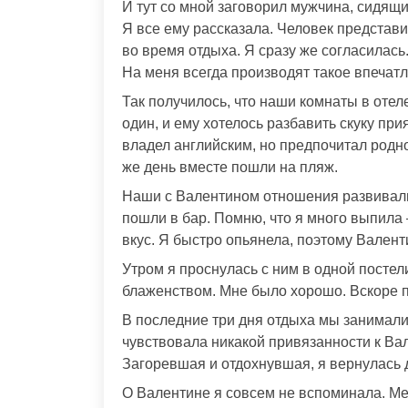
И тут со мной заговорил мужчина, сидящи
Я все ему рассказала. Человек предста
во время отдыха. Я сразу же согласилас
На меня всегда производят такое впечат
Так получилось, что наши комнаты в отеле
один, и ему хотелось разбавить скуку п
владел английским, но предпочитал родн
же день вместе пошли на пляж.
Наши с Валентином отношения развивали
пошли в бар. Помню, что я много выпила 
вкус. Я быстро опьянела, поэтому Валент
Утром я проснулась с ним в одной посте
блаженством. Мне было хорошо. Вскоре п
В последние три дня отдыха мы занималис
чувствовала никакой привязанности к В
Загоревшая и отдохнувшая, я вернулась 
О Валентине я совсем не вспоминала. Ме