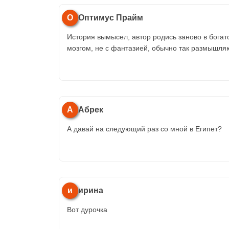
О
Оптимус Прайм
История вымысел, автор родись заново в богато
мозгом, не с фантазией, обычно так размышляю
А
Абрек
А давай на следующий раз со мной в Египет?
и
ирина
Вот дурочка