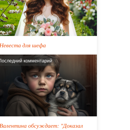
Невеста для шефа
Последний комментарий
Валентина
обсуждает:
"Доказал