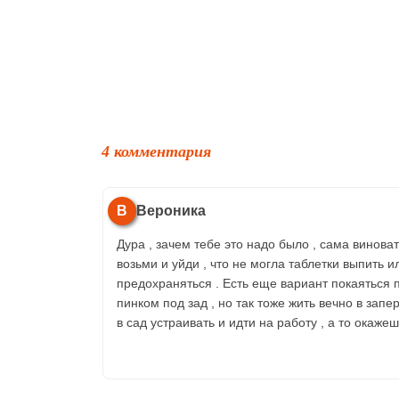
4 комментария
В
Вероника
Дура , зачем тебе это надо было , сама винова
возьми и уйди , что не могла таблетки выпить
предохраняться . Есть еще вариант покаяться п
пинком под зад , но так тоже жить вечно в запе
в сад устраивать и идти на работу , а то окаж