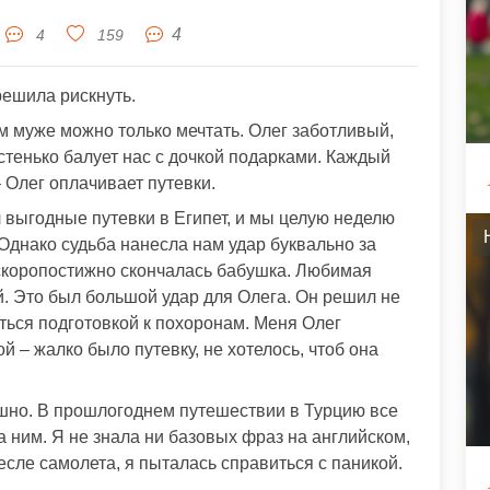
4
4
159
решила рискнуть.
м муже можно только мечтать. Олег заботливый,
стенько балует нас с дочкой подарками. Каждый
 Олег оплачивает путевки.
л выгодные путевки в Египет, и мы целую неделю
Однако судьба нанесла нам удар буквально за
 скоропостижно скончалась бабушка. Любимая
й. Это был большой удар для Олега. Он решил не
няться подготовкой к похоронам. Меня Олег
й – жалко было путевку, не хотелось, чтоб она
ашно. В прошлогоднем путешествии в Турцию все
 ним. Я не знала ни базовых фраз на английском,
есле самолета, я пыталась справиться с паникой.