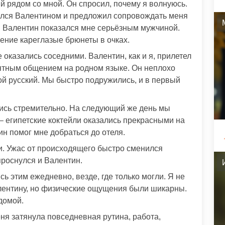
й рядом со мной. Он спросил, почему я волнуюсь.
вился Валентином и предложил сопровождать меня
ь. Валентин показался мне серьёзным мужчиной.
ление кареглазые брюнеты в очках.
 оказались соседними. Валентин, как и я, прилетел
риятным общением на родном языке. Он неплохо
ой русский. Мы быстро подружились, и в первый
сь стремительно. На следующий же день мы
– египетские коктейли оказались прекрасными на
ин помог мне добраться до отеля.
ли. Ужас от происходящего быстро сменился
роснулся и Валентин.
ь этим ежедневно, везде, где только могли. Я не
алентину, но физические ощущения были шикарны.
домой.
ня затянула повседневная рутина, работа,