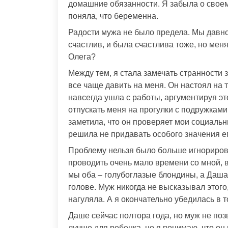
домашние обязанности. Я забыла о своем
поняла, что беременна.
Радости мужа не было предела. Мы давно 
счастлив, и была счастлива тоже, но мен
Олега?
Между тем, я стала замечать странности 
все чаще давить на меня. Он настоял на т
навсегда ушла с работы, аргументируя это
отпускать меня на прогулки с подружками
заметила, что он проверяет мои социальн
решила не придавать особого значения е
Проблему нельзя было больше игнориров
проводить очень мало времени со мной, в
мы оба – голубоглазые блондины, а Даша
голове. Муж никогда не высказывал этого,
нагуляла. А я окончательно убедилась в т
Даше сейчас полтора года, но муж не позво
лучше для ребенка, но я понимаю, что он 