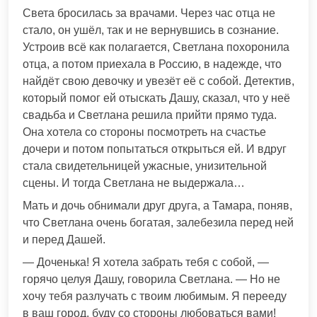
Света бросилась за врачами. Через час отца не
стало, он ушёл, так и не вернувшись в сознание.
Устроив всё как полагается, Светлана похоронила
отца, а потом приехала в Россию, в надежде, что
найдёт свою девочку и увезёт её с собой. Детектив,
который помог ей отыскать Дашу, сказал, что у неё
свадьба и Светлана решила прийти прямо туда.
Она хотела со стороны посмотреть на счастье
дочери и потом попытаться открыться ей. И вдруг
стала свидетельницей ужасные, унизительной
сцены. И тогда Светлана не выдержала…
Мать и дочь обнимали друг друга, а Тамара, поняв,
что Светлана очень богатая, залебезила перед ней
и перед Дашей.
— Доченька! Я хотела забрать тебя с собой, —
горячо целуя Дашу, говорила Светлана. — Но не
хочу тебя разлучать с твоим любимым. Я перееду
в ваш город, буду со стороны любоваться вами!