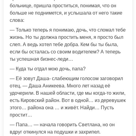
больнице, пришла проститься, понимая, что он
больше не поднимется, и услышала от него такие
слова:
— Только теперь я понимаю, дочь, что сломал тебе
жизнь. Но ты должна простить меня, я просто был
слеп. А ведь хотел тебе добра. Кем бы ты была,
если бы осталась со своим водителем? А теперь
ты успешная бизнес-леди…
— Куда ты отдал мою дочь, папа?
— Её зовут Даша- слабеющим голосом заговорил
отец. — Даша Аникеева. Много лет назад её
удочерили. В нашей области, где мы когда-то жили,
есть Кировский район. Вот в одной… из деревушек
этого… района она … и живёт. Найди… Пусть
простит…
— Папа… — начала говорить Светлана, но он
вдруг откинулся на подушки и захрипел.