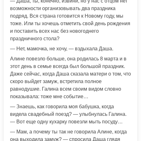
— Даша, ты, конечно, извини, но у нас с отцом нет
возможности организовывать два праздника
подряд. Вся страна готовится к Новому году, мы
тоже. Или ты хочешь отметить свой день рождения
и поставить всех нас без новогоднего
праздничного стола?
— Нет, мамочка, не хочу, — вздыхала Даша.
Алине повезло больше, она родилась 8 марта и в
этот день в семье всегда был большой праздник.
Даже сейчас, когда Даша сказала матери о том, что
скоро выйдет замуж, встретила полное
равнодушие. Галина всем своим видом словно
показывала: тоже мне событие…
— Знаешь, как говорила моя бабушка, когда
видела свадебный поезд? — улыбнулась Галина.
— Вот еще одну кухарку повезли мыть посуду…
— Мам, а почему ты так не говорила Алине, когда
она выходила замуж? — спросила Даша глядя