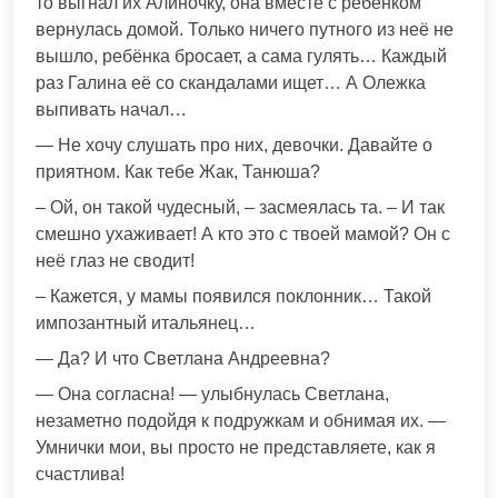
то выгнал их Алиночку, она вместе с ребёнком
вернулась домой. Только ничего путного из неё не
вышло, ребёнка бросает, а сама гулять… Каждый
раз Галина её со скандалами ищет… А Олежка
выпивать начал…
— Не хочу слушать про них, девочки. Давайте о
приятном. Как тебе Жак, Танюша?
– Ой, он такой чудесный, – засмеялась та. – И так
смешно ухаживает! А кто это с твоей мамой? Он с
неё глаз не сводит!
– Кажется, у мамы появился поклонник… Такой
импозантный итальянец…
— Да? И что Светлана Андреевна?
— Она согласна! — улыбнулась Светлана,
незаметно подойдя к подружкам и обнимая их. —
Умнички мои, вы просто не представляете, как я
счастлива!