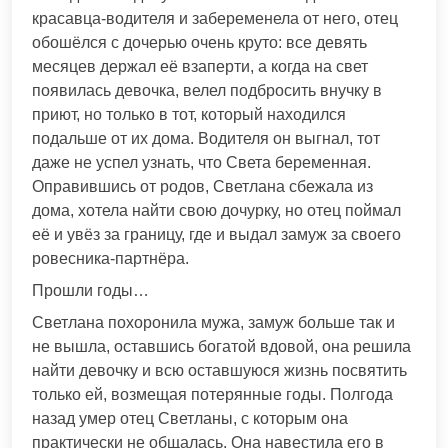
красавца-водителя и забеременела от него, отец
обошёлся с дочерью очень круто: все девять
месяцев держал её взаперти, а когда на свет
появилась девочка, велел подбросить внучку в
приют, но только в тот, который находился
подальше от их дома. Водителя он выгнал, тот
даже не успел узнать, что Света беременная.
Оправившись от родов, Светлана сбежала из
дома, хотела найти свою дочурку, но отец поймал
её и увёз за границу, где и выдал замуж за своего
ровесника-партнёра.
Прошли годы…
Светлана похоронила мужа, замуж больше так и
не вышла, оставшись богатой вдовой, она решила
найти девочку и всю оставшуюся жизнь посвятить
только ей, возмещая потерянные годы. Полгода
назад умер отец Светланы, с которым она
практически не общалась. Она навестила его в