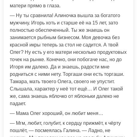
матери прямо в глаза.
— Ну ты сравнила! Алиночка вышла за богатого
мужчину. Игорь хоть и старше её на 15 лет, зато
полностью обеспеченный. Ты же знаешь он
занимается рыбным бизнесом. Моя девочка без
красной икры теперь за стол не садится. А твой
Олег? Ну есть у его матери несколько продуктовых
точек на рынке. Конечно, они побогаче нас, но до
Игоря им далеко. Да и знаешь, радости мне
родниться с ними нету. Торгаши они есть торгаши.
Тамара, мать твоего Олега, своего не упустит.
Слышала, характер у неё тот ещё… И Олег такой
же, сама знаешь яблочко от яблоньки далеко не
падает.
— Мама Олег хороший, он любит меня…
— Мгм, любит, голубит, к сердцу прижмёт, к чёрту
пошлёт, — посмеялась Галина. — Ладно, не