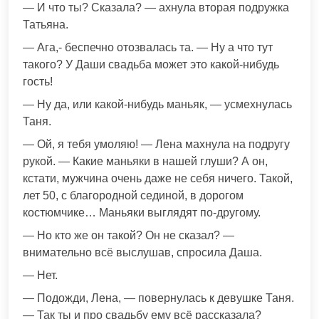
— И что ты? Сказала? — ахнула вторая подружка
Татьяна.
— Ага,- беспечно отозвалась та. — Ну а что тут
такого? У Даши свадьба может это какой-нибудь
гость!
— Ну да, или какой-нибудь маньяк, — усмехнулась
Таня.
— Ой, я тебя умоляю! — Лена махнула на подругу
рукой. — Какие маньяки в нашей глуши? А он,
кстати, мужчина очень даже не себя ничего. Такой,
лет 50, с благородной сединой, в дорогом
костюмчике… Маньяки выглядят по-другому.
— Но кто же он такой? Он не сказал? —
внимательно всё выслушав, спросила Даша.
— Нет.
— Подожди, Лена, — повернулась к девушке Таня.
— Так ты и про свадьбу ему всё рассказала?