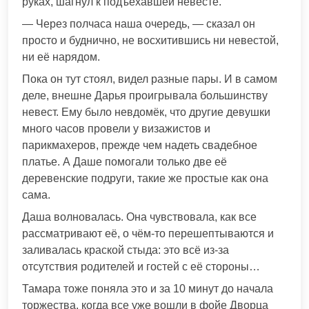
руках, шагнул к подъехавшей невесте.
— Через полчаса наша очередь, — сказал он
просто и буднично, не восхитившись ни невестой,
ни её нарядом.
Пока он тут стоял, видел разные пары. И в самом
деле, внешне Дарья проигрывала большинству
невест. Ему было невдомёк, что другие девушки
много часов провели у визажистов и
парикмахеров, прежде чем надеть свадебное
платье. А Даше помогали только две её
деревенские подруги, такие же простые как она
сама.
Даша волновалась. Она чувствовала, как все
рассматривают её, о чём-то перешептываются и
заливалась краской стыда: это всё из-за
отсутствия родителей и гостей с её стороны…
Тамара тоже поняла это и за 10 минут до начала
торжества, когда все уже вошли в фойе Дворца