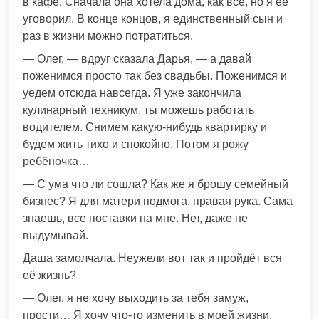
в кафе. Сначала она хотела дома, как все, но я её
уговорил. В конце концов, я единственный сын и
раз в жизни можно потратиться.
— Олег, — вдруг сказала Дарья, — а давай
поженимся просто так без свадьбы. Поженимся и
уедем отсюда навсегда. Я уже закончила
кулинарный техникум, ты можешь работать
водителем. Снимем какую-нибудь квартирку и
будем жить тихо и спокойно. Потом я рожу
ребёночка…
— С ума что ли сошла? Как же я брошу семейный
бизнес? Я для матери подмога, правая рука. Сама
знаешь, все поставки на мне. Нет, даже не
выдумывай.
Даша замолчала. Неужели вот так и пройдёт вся
её жизнь?
— Олег, я не хочу выходить за тебя замуж,
прости… Я хочу что-то изменить в моей жизни,