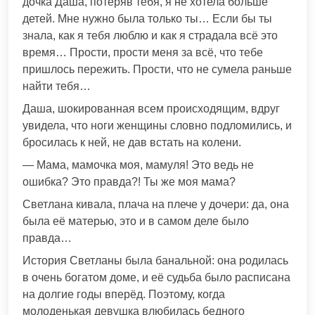
дочка Даша, потеряв тебя, я не хотела больше
детей. Мне нужно была только ты… Если бы ты
знала, как я тебя люблю и как я страдала всё это
время… Прости, прости меня за всё, что тебе
пришлось пережить. Прости, что не сумела раньше
найти тебя…
Даша, шокированная всем происходящим, вдруг
увидела, что ноги женщины словно подломились, и
бросилась к ней, не дав встать на колени.
— Мама, мамочка моя, мамуля! Это ведь не
ошибка? Это правда?! Ты же моя мама?
Светлана кивала, плача на плече у дочери: да, она
была её матерью, это и в самом деле было
правда…
История Светланы была банальной: она родилась
в очень богатом доме, и её судьба было расписана
на долгие годы вперёд. Поэтому, когда
молоденькая девушка влюбилась бедного