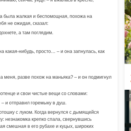
она была жалкая и беспомощная, похожа на
ебя не ожидая, сказал:
дохнете, а там поглядим.
 какая-нибудь, просто… – и она запнулась, как
 на меня, разве похож на маньяка? – и он подмигнул
отенце и свои чистые вещи со словами:
 – и отправил горемыку в душ.
тошку с луком. Когда вернулся с дымящейся
у: незнакомка крепко спала, свернувшись
ая смешная в его рубахе и куцых, широких