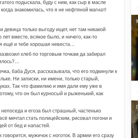
атого подыскала, буду с ним, как сыр в масле
, когда знакомилась, что я не нефтяной магнат!
 девица только выгоду ищет, нет там никакой
лет вместе, всякое было, и ничего, как-то
тся ещё и тебе хорошая невеста…
развозил хлеб по торговым точкам да забирал
училось?…
чка, баба Дуся, рассказывала, что его подкинули к
льке. Ни записки, ни имени, только старый,
уках. Так что фамилию и имя дали ему уже в
тому, что он был курносый и рыженький, как
непоседа и егоза был страшный, частенько
всё мечтал стать полицейским, рисовал погони и
й от бед и напастей.
к говорится, мужичок с ноготок. В армии его сразу