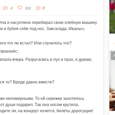
0
0
202
олча и насуплено перебирал свою хлебную машину
 и бубня себе под нос. Завсклада, Иваныч,
ноги что ли встал? Или случилось что?
произнёс:
пала вчера. Разругались в пух и прах, я думаю,
ься то? Вроде давно вместе?
ми непомерными. То ей сережки захотелось
от души подарил. Так она носом крутила,
идите ли, на концерт хочется, билеты дорогущие!