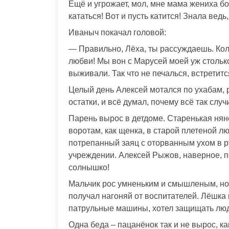
Ещё и угрожает, мол, мне мама жениха бог
кататься! Вот и пусть катится! Знала ведь
Иваныч покачал головой:
— Правильно, Лёха, ты рассуждаешь. Коли
любви! Мы вон с Марусей моей уж столько 
выживали. Так что не печалься, встрети
Целый день Алексей мотался по ухабам, 
остатки, и всё думал, почему всё так сл
Парень вырос в детдоме. Старенькая няне
воротам, как щенка, в старой плетеной лю
потрепанный заяц с оторванным ухом в р
учреждении. Алексей Рыжов, наверное, по
солнышко!
Мальчик рос умненьким и смышленым, но 
получал нагоняй от воспитателей. Лёшка 
патрульные машины, хотел защищать люде
Одна беда – пацанёнок так и не вырос, ка