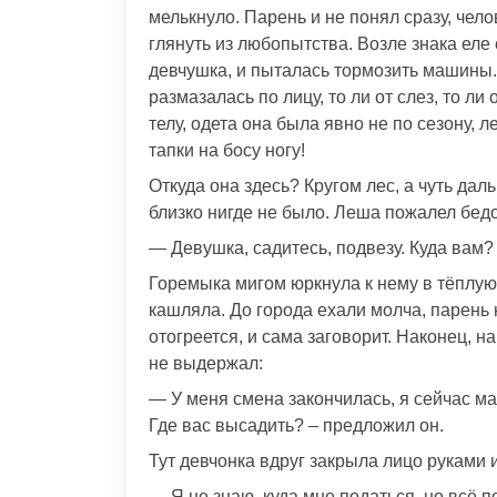
мелькнуло. Парень и не понял сразу, чел
глянуть из любопытства. Возле знака еле 
девчушка, и пыталась тормозить машины. 
размазалась по лицу, то ли от слез, то л
телу, одета она была явно не по сезону,
тапки на босу ногу!
Откуда она здесь? Кругом лес, а чуть д
близко нигде не было. Леша пожалел бедо
— Девушка, садитесь, подвезу. Куда вам?
Горемыка мигом юркнула к нему в тёплую
кашляла. До города ехали молча, парень 
отогреется, и сама заговорит. Наконец, 
не выдержал:
— У меня смена закончилась, я сейчас ма
Где вас высадить? – предложил он.
Тут девчонка вдруг закрыла лицо руками 
— Я не знаю, куда мне податься, но всё п