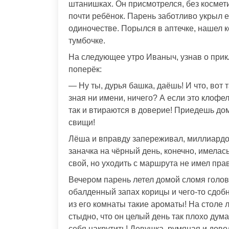
штанишках. Он присмотрелся, без космет
почти ребёнок. Парень заботливо укрыл е
одиночестве. Порылся в аптечке, нашел к
тумбочке.
На следующее утро Иваныч, узнав о прик
поперёк:
— Ну ты, дурья башка, даёшь! И что, вот 
зная ни имени, ничего? А если это клоф
так и втираются в доверие! Приедешь дом
свищи!
Лёша и вправду запереживал, миллиардов 
заначка на чёрный день, конечно, имелась
свой, но уходить с маршрута не имел пра
Вечером парень летел домой сломя голову
обалденный запах корицы и чего-то сдобно
из его комнаты такие ароматы! На столе
стыдно, что он целый день так плохо дума
себя накрутить! Девушка, румяная и дово