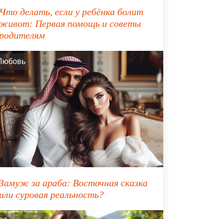
Что делать, если у ребёнка болит
живот: Первая помощь и советы
родителям
Любовь
Замуж за араба: Восточная сказка
или суровая реальность?