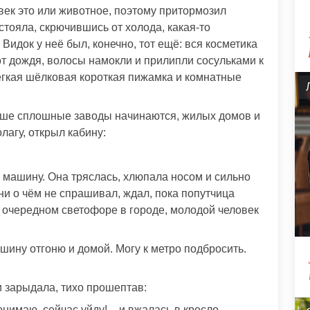
овек это или животное, поэтому притормозил
стояла, скрючившись от холода, какая-то
Видок у неё был, конечно, тот ещё: вся косметика
и от дождя, волосы намокли и прилипли сосульками к
 легкая шёлковая короткая пижамка и комнатные
альше сплошные заводы начинаются, жилых домов и
лагу, открыл кабину:
 машину. Она тряслась, хлюпала носом и сильно
ни о чём не спрашивал, ждал, пока попутчица
на очередном светофоре в городе, молодой человек
шину отгоню и домой. Могу к метро подбросить.
и зарыдала, тихо прошептав:
онимаю, сейчас уйду! – и вжалась в кресло,