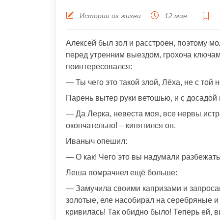
Истории из жизни
12 мин.
Алексей был зол и расстроен, поэтому м
перед утренним выездом, грохоча ключами
поинтересовался:
— Ты чего это такой злой, Лёха, не с той 
Парень вытер руки ветошью, и с досадой 
— Да Лерка, невеста моя, все нервы истре
окончательно! – кипятился он.
Иваныч опешил:
— О как! Чего это вы надумали разбежат
Леша помрачнел ещё больше:
— Замучила своими капризами и запроса
золотые, еле насобирал на серебряные и 
кривилась! Так обидно было! Теперь ей, в