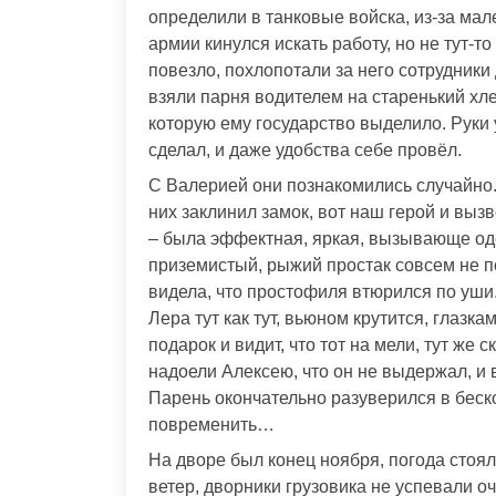
определили в танковые войска, из-за мал
армии кинулся искать работу, но не тут-т
повезло, похлопотали за него сотрудники
взяли парня водителем на старенький хл
которую ему государство выделило. Руки 
сделал, и даже удобства себе провёл.
С Валерией они познакомились случайно. 
них заклинил замок, вот наш герой и выз
– была эффектная, яркая, вызывающе одет
приземистый, рыжий простак совсем не п
видела, что простофиля втюрился по уши.
Лера тут как тут, вьюном крутится, глазкам
подарок и видит, что тот на мели, тут же с
надоели Алексею, что он не выдержал, и 
Парень окончательно разуверился в беск
повременить…
На дворе был конец ноября, погода стоял
ветер, дворники грузовика не успевали о