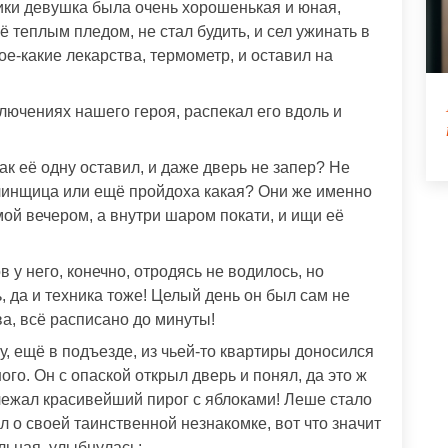
ики девушка была очень хорошенькая и юная,
ё теплым пледом, не стал будить, и сел ужинать в
ое-какие лекарства, термометр, и оставил на
лючениях нашего героя, распекал его вдоль и
так её одну оставил, и даже дверь не запер? Не
елинщица или ещё пройдоха какая? Они же именно
ой вечером, а внутри шаром покати, и ищи её
у него, конечно, отродясь не водилось, но
, да и техника тоже! Целый день он был сам не
ва, всё расписано до минуты!
, ещё в подъезде, из чьей-то квартиры доносился
го. Он с опаской открыл дверь и понял, да это ж
 лежал красивейший пирог с яблоками! Леше стало
л о своей таинственной незнакомке, вот что значит
льная, улыбнулась: