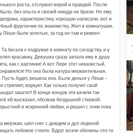
енького роста, отслужил верой и правдой. После
о было, без опыта и связей никуда не брали. Но ему
 детдома, характеристику хорошую написали, вот и
ебный фургончик по знакомству. Жил в комнатушке,
у Лёши были золотые, за год он там и ремонт
Та бегала к подружке в комнату по соседству, и у
волял красавиц. Девушка сразу запала ему в душу
а, как с картинки! А вот Лере этот неказистый,
онравился! Но она была натура меркантильная,
 Пусть будет, решила она. Были деньги у Лёши –
и стреляет, воркует. Как только получит свой
кандал закатит! В конце концов эти качели так
всё ей высказал, обозвав бездушной стервой.
орыстной и искренней любви, и решил с этим пока
а мерзкая, шёл снег с дождем и дул ледяной
чищать лобовое стекло. Вдруг возле обочины что-то