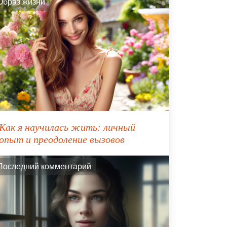
Образ жизни
Как я научилась жить: личный
опыт и преодоление вызовов
Последний комментарий