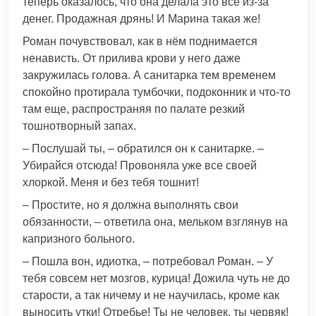
теперь оказалось, что она делала это всё из-за
денег. Продажная дрянь! И Марина такая же!
Роман почувствовал, как в нём поднимается
ненависть. От прилива крови у него даже
закружилась голова. А санитарка тем временем
спокойно протирала тумбочки, подоконник и что-то
там еще, распространяя по палате резкий
тошнотворный запах.
– Послушай ты, – обратился он к санитарке. –
Убирайся отсюда! Провоняла уже все своей
хлоркой. Меня и без тебя тошнит!
– Простите, но я должна выполнять свои
обязанности, – ответила она, мельком взглянув на
капризного больного.
– Пошла вон, идиотка, – потребовал Роман. – У
тебя совсем нет мозгов, курица! Дожила чуть не до
старости, а так ничему и не научилась, кроме как
выносить утки! Отребье! Ты не человек, ты червяк!