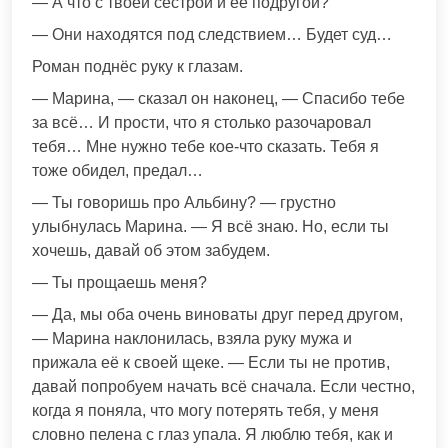
— А что с твоей сестрой и её подругой?
— Они находятся под следствием… Будет суд…
Роман поднёс руку к глазам.
— Марина, — сказал он наконец, — Спасибо тебе
за всё… И прости, что я столько разочаровал
тебя… Мне нужно тебе кое-что сказать. Тебя я
тоже обидел, предал…
— Ты говоришь про Альбину? — грустно
улыбнулась Марина. — Я всё знаю. Но, если ты
хочешь, давай об этом забудем.
— Ты прощаешь меня?
— Да, мы оба очень виноваты друг перед другом,
— Марина наклонилась, взяла руку мужа и
прижала её к своей щеке. — Если ты не против,
давай попробуем начать всё сначала. Если честно,
когда я поняла, что могу потерять тебя, у меня
словно пелена с глаз упала. Я люблю тебя, как и