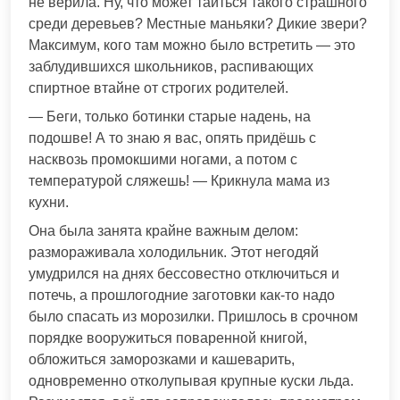
не верила. Ну, что может таиться такого страшного
среди деревьев? Местные маньяки? Дикие звери?
Максимум, кого там можно было встретить — это
заблудившихся школьников, распивающих
спиртное втайне от строгих родителей.
— Беги, только ботинки старые надень, на
подошве! А то знаю я вас, опять придёшь с
насквозь промокшими ногами, а потом с
температурой сляжешь! — Крикнула мама из
кухни.
Она была занята крайне важным делом:
размораживала холодильник. Этот негодяй
умудрился на днях бессовестно отключиться и
потечь, а прошлогодние заготовки как-то надо
было спасать из морозилки. Пришлось в срочном
порядке вооружиться поваренной книгой,
обложиться заморозками и кашеварить,
одновременно отколупывая крупные куски льда.