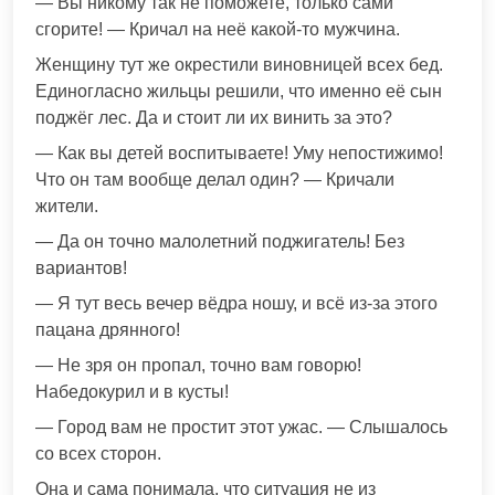
— Вы никому так не поможете, только сами
сгорите! — Кричал на неё какой-то мужчина.
Женщину тут же окрестили виновницей всех бед.
Единогласно жильцы решили, что именно её сын
поджёг лес. Да и стоит ли их винить за это?
— Как вы детей воспитываете! Уму непостижимо!
Что он там вообще делал один? — Кричали
жители.
— Да он точно малолетний поджигатель! Без
вариантов!
— Я тут весь вечер вёдра ношу, и всё из-за этого
пацана дрянного!
— Не зря он пропал, точно вам говорю!
Набедокурил и в кусты!
— Город вам не простит этот ужас. — Слышалось
со всех сторон.
Она и сама понимала, что ситуация не из