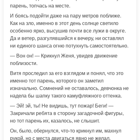
парень, топчась на месте.
И боясь подойти даже на пару метров поближе.
Как на зло, именно в этот день солнце светило
особенно ярко, высушив почти все лужи в округе.
Да и ветер, разгулявшийся к вечеру, ни оставлял
ни единого шанса огню потухнуть самостоятельно.
— Вон он! — Крикнул Женя, увидев движение
поблизости.
Витя проследил за его взглядом и понял, что это
именно тот парень, которого он заметил
изначально. Сомнений не оставалось, девчонка не
надела бы шапку такого камуфляжного оттенка.
— Эй! эй, ты! Не видишь, тут пожар! Беги! —
Закричали ребята в сторону загадочной фигуры,
но тот парень их, казалось, не слышит.
Он, было, обернулся, что-то крикнул им, махнул
рукой, но с места двигаться явно не желал.