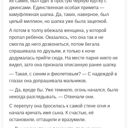
их самих, был одет в простую чёрную куртку с
джинсами. Единственная особая примета —
камуфляжная шапка. Да, таких, наверное, был
целый миллион, но шапка уже была зацепкой.
А потом в толпу вбежала женщина, у которой
пропал ребёнок. Оказалось, что она так и не
смогла до него дозвониться, потом бегала
спрашивала по друзьям, и только к ночи
додумалась прийти сюда. На месте парня никто не
видел, зато она признала описанную ранее шапку.
— Такая, с синим и фиолетовым? — С надеждой в
глазах она допрашивала мальчиков.
— Да, вроде бы. Уже темнело, огонь начался, было
некогда разглядывать. — Отвечали они.
С перепугу она бросилась к самой стене огня и
начала кричать имя сына. К счастью, её
остановили, оттащили и вразумили.