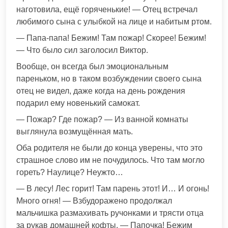
наготовила, ещё горяченькие! — Отец встречал
любимого сына с улыбкой на лице и набитым ртом.
— Папа-папа! Бежим! Там пожар! Скорее! Бежим!
— Что было сил заголосил Виктор.
Вообще, он всегда был эмоциональным
пареньком, но в таком возбуждении своего сына
отец не видел, даже когда на день рождения
подарил ему новенький самокат.
— Пожар? Где пожар? — Из ванной комнаты
выглянула возмущённая мать.
Оба родителя не были до конца уверены, что это
страшное слово им не почудилось. Что там могло
гореть? Наулице? Неужто…
— В лесу! Лес горит! Там парень этот! И… И огонь!
Много огня! — Взбудоражено продолжал
мальчишка размахивать ручонками и трясти отца
за рукав домашней кофты. — Папочка! Бежим