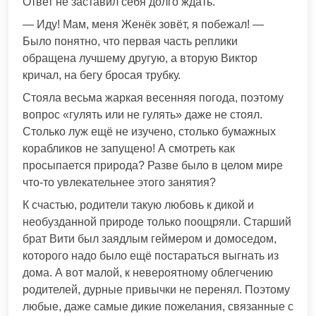
Ответ не заставил себя долго ждать.
— Иду! Мам, меня Женёк зовёт, я побежал! —
Было понятно, что первая часть реплики
обращена лучшему другую, а вторую Виктор
кричал, на бегу бросая трубку.
Стояла весьма жаркая весенняя погода, поэтому
вопрос «гулять или не гулять» даже не стоял.
Столько луж ещё не изучено, столько бумажных
корабликов не запущено! А смотреть как
просыпается природа? Разве было в целом мире
что-то увлекательнее этого занятия?
К счастью, родители такую любовь к дикой и
необузданной природе только поощряли. Старший
брат Вити был заядлым геймером и домоседом,
которого надо было ещё постараться выгнать из
дома. А вот малой, к невероятному облегчению
родителей, дурные привычки не перенял. Поэтому
любые, даже самые дикие пожелания, связанные с