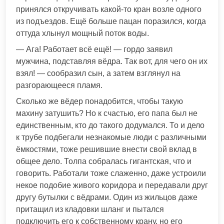
принялся откручивать какой-то кран возле одного
из подъездов. Ещё больше пацан поразился, когда
оттуда хлынул мощный поток воды.
— Ага! Работает всё ещё! — гордо заявил
мужчина, подставляя вёдра. Так вот, для чего он их
взял! — сообразил сын, а затем взглянул на
разгорающееся пламя.
Сколько же вёдер понадобится, чтобы такую
махину затушить? Но к счастью, его папа был не
единственным, кто до такого додумался. То и дело
к трубе подбегали незнакомые люди с различными
ёмкостями, тоже решившие внести свой вклад в
общее дело. Толпа собралась гигантская, что и
говорить. Работали тоже слаженно, даже устроили
некое подобие живого коридора и передавали друг
другу бутылки с вёдрами. Один из жильцов даже
притащил из кладовки шланг и пытался
подключить его к собственному крану, но его