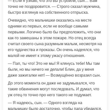
— Если я узнаю, что это вы устроили, сын… Вам
точно не поздоровится. — Строго сказал мужчина,
быстро взглянув на собственного отпрыска.
Очевидно, что мальчишки оказались на месте
одними из первых, если не вообще самыми
первыми. Логично было бы предположить, что они
как-то замешаны в этом пожаре. Но отец всегда
считал своего сына разумным малым, несмотря на
его чудачества и проказы. Он очень надеялся, что
малой не имеет к этому ужасу отношения.
— Пап, ты что! Это не мы! Я клянусь тебе! Мы там
были, но мы ничего не делали! Блин, да у меня
даже зажигалки нет! — Возмущённо возразил сын.
До этого момента он даже не задумывался, что
такие обвинения могут последовать. И думал, что
уж отец-то точно про него такого не подумает.
— Я надеюсь, сын. — Одного взгляда на
мальчишку было достаточно, чтобы папа убедился,