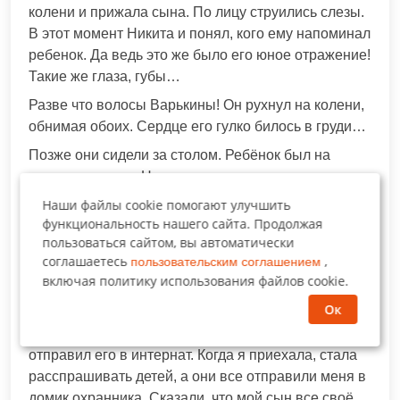
колени и прижала сына. По лицу струились слезы.
В этот момент Никита и понял, кого ему напоминал
ребенок. Да ведь это же было его юное отражение!
Такие же глаза, губы…
Разве что волосы Варькины! Он рухнул на колени,
обнимая обоих. Сердце его гулко билось в груди…
Позже они сидели за столом. Ребёнок был на
коленях матери. На столе стояли шоколадные
вафли и недопитый чай. Никита держал девушку
Наши файлы cookie помогают улучшить
за руку и даже моргнуть боялся. Вдруг она
функциональность нашего сайта. Продолжая
пропадет, как видение?
пользоваться сайтом, вы автоматически
соглашаетесь
,
пользовательским соглашением
-Я долго была в клинике. – Рассказала Варя. – Не
включая политику использования файлов cookie.
знаю, может, меня бы там держали всю жизнь, если
Ок
бы не один врач. Он поверил мне и выписал. Я
бросилась на поиски сына. Узнала, что Кирилл
отправил его в интернат. Когда я приехала, стала
расспрашивать детей, а они все отправили меня в
домик охранника. Сказали, что мой сын все своё