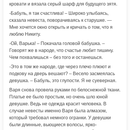
кровати и вязала серый шарф для будущего зятя.
-Бабуль, я так счастлива! – Широко улыбаясь,
сказала невеста, поворачиваясь к старушке. —
Мне хочется окно открыть и кричать о том, что я
люблю Никиту.
-Ой, Варька! – Покачала головой бабушка. –
Говорят же в народе, что счастье любит тишину.
Чем похвалишься – без того и останешься.
-Это в том же народе, где через плечо плюют и
подкову на дверь вешают? – Весело засмеялась
девушка. – Бабуль, это глупости. Я не суеверная.
Варя снова провела руками по белоснежной ткани.
Платье ее было простым, но очень шло юной
девушке. Ведь не одежда красит человека. В
случае невесты именно Варя была алмазом,
который требовал немного огранки. У девушки
были длинные, вьющиеся волосы, ярко-