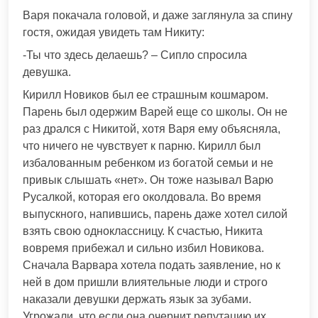
Варя покачала головой, и даже заглянула за спину
гостя, ожидая увидеть там Никиту:
-Ты что здесь делаешь? – Сипло спросила
девушка.
Кирилл Новиков был ее страшным кошмаром.
Парень был одержим Варей еще со школы. Он не
раз дрался с Никитой, хотя Варя ему объясняла,
что ничего не чувствует к парню. Кирилл был
избалованным ребенком из богатой семьи и не
привык слышать «нет». Он тоже называл Варю
Русалкой, которая его околдовала. Во время
выпускного, напившись, парень даже хотел силой
взять свою одноклассницу. К счастью, Никита
вовремя прибежал и сильно избил Новикова.
Сначала Варвара хотела подать заявление, но к
ней в дом пришли влиятельные люди и строго
наказали девушки держать язык за зубами.
Угрожали, что если она очернит репутацию их