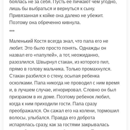
боялась не за себя. Пусть ее пичкают чем угодно,
лишь бы выбраться и вернуться к сыну.
Привязанная к койке она далеко не убежит.
Поэтому она обреченно кивнула.
***
Маленький Костя всегда знал, что папа его не
любит. Это было просто понять. Однажды он
назвал его «папулей», а тот, неожиданно,
разозлился. Швырнул стакан, из которого пил,
прямо в голову мальчика. Только промахнулся.
Стакан разбился о стену, осыпая ребенка
осколками. Папа никогда не проводил с ним время
и, в лучшем случае, игнорировал. Словно он был
призраком в их доме. Поэтому ребенок любил,
когда к ним приходили гости. Папа сразу
преображался. Он сажал его на колени, тормошил
волосы, улыбался. Правда его доброта
испарялась сразу, как за гостями закрывалась