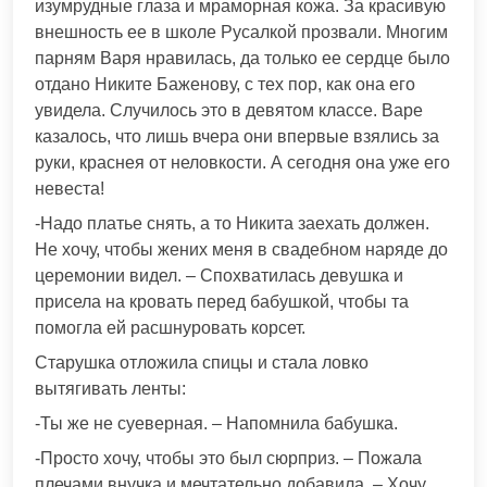
изумрудные глаза и мраморная кожа. За красивую
внешность ее в школе Русалкой прозвали. Многим
парням Варя нравилась, да только ее сердце было
отдано Никите Баженову, с тех пор, как она его
увидела. Случилось это в девятом классе. Варе
казалось, что лишь вчера они впервые взялись за
руки, краснея от неловкости. А сегодня она уже его
невеста!
-Надо платье снять, а то Никита заехать должен.
Не хочу, чтобы жених меня в свадебном наряде до
церемонии видел. – Спохватилась девушка и
присела на кровать перед бабушкой, чтобы та
помогла ей расшнуровать корсет.
Старушка отложила спицы и стала ловко
вытягивать ленты:
-Ты же не суеверная. – Напомнила бабушка.
-Просто хочу, чтобы это был сюрприз. – Пожала
плечами внучка и мечтательно добавила. – Хочу