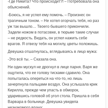
-Где Никита? Что происходит?! – Потребовала она
объяснений.
-Боюсь, я не успел ему помочь. – Произнес он
трагичным тоном. – Не хотел огорчать тебя, но раз
уж так вышло… Твоего бывшего прикончили.
Задели ножом в потасовке, в тюрьме такие случаи
– не редкость. Видать, он успел нажить себе
врагов. Я отвезу тебя на могилу, цветы положишь.
Девушка отшатнулась, вглядываясь в лицо мужа:
-Это всё ты. – Сказала она.
Ни один мускул не дрогнул в лице парня. Варя же
ощутила, что ее голову тисками сдавило. Она
попыталась опереться на что-то, но лишь
зачерпнула пальцами воздух. Она услышала крик
Кирилла, прежде чем упасть в обморок,
ударившись головой об угол стола. Пришла в себя
Варвара в больнице. Девушка увидела
незнакомого врача: