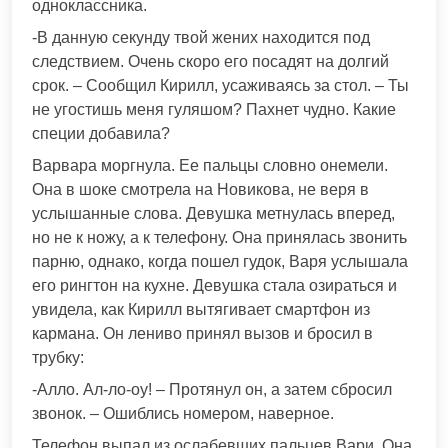
одноклассника.
-В данную секунду твой жених находится под
следствием. Очень скоро его посадят на долгий
срок. – Сообщил Кирилл, усаживаясь за стол. – Ты
не угостишь меня гуляшом? Пахнет чудно. Какие
специи добавила?
Варвара моргнула. Ее пальцы словно онемели.
Она в шоке смотрела на Новикова, не веря в
услышанные слова. Девушка метнулась вперед,
но не к ножу, а к телефону. Она принялась звонить
парню, однако, когда пошел гудок, Варя услышала
его рингтон на кухне. Девушка стала озираться и
увидела, как Кирилл вытягивает смартфон из
кармана. Он лениво принял вызов и бросил в
трубку:
-Алло. Ал-ло-оу! – Протянул он, а затем сбросил
звонок. – Ошиблись номером, наверное.
Телефон выпал из ослабевших пальцев Вари. Она