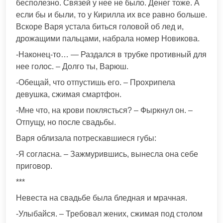
бесполезно. Связей у нее не было. Денег тоже. А
если бы и были, то у Кирилла их все равно больше.
Вскоре Варя устала биться головой об лед и,
дрожащими пальцами, набрала номер Новикова.
-Наконец-то… — Раздался в трубке противный для
нее голос. – Долго ты, Варюш.
-Обещай, что отпустишь его. – Прохрипела
девушка, сжимая смартфон.
-Мне что, на крови поклясться? – Фыркнул он. –
Отпущу, но после свадьбы.
Варя облизала потрескавшиеся губы:
-Я согласна. – Зажмурившись, вынесла она себе
приговор.
***
Невеста на свадьбе была бледная и мрачная.
-Улыбайся. – Требовал жених, сжимая под столом