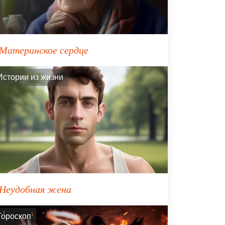
Материнское сердце
Истории из жизни
Неудобная жена
Гороскоп