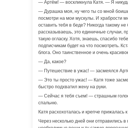
— Артём! — воскликнула Катя. — Я никуда
— Дурашка моя, ну чего ты со мной боишь
посмотри на мои мускулы. И храбрости мн
оставить тебя в беде? Никогда такому не 
рассказываешь, это единичные случаи, п
такую огласку. Хотя, знаешь, спасибо теб
подписчикам будет на что посмотреть. Кс
блога. Оно таинственное и очень красиво
— Да, какое?
— Путешествие в ужас! — засмеялся Арт
— Это ты просто ужас! — Катя тоже засм
быстро подхватил жену на руки.
— Сейчас я тебя съем! — страшным голос
спальню.
Катя расхохоталась и крепче прижалась 
Через несколько дней они отправились в п
необходимые вещи и ту самую дорогущую 