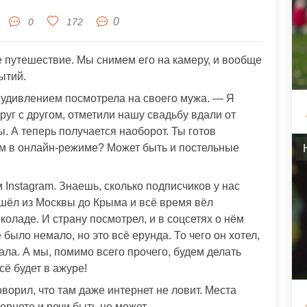
0
0
172
 путешествие. Мы снимем его на камеру, и вообще
бытий.
с удивлением посмотрела на своего мужа. — Я
руг с другом, отметили нашу свадьбу вдали от
. А теперь получается наоборот. Ты готов
м в онлайн-режиме? Может быть и постельные
 Instagram. Знаешь, сколько подписчиков у нас
шёл из Москвы до Крыма и всё время вёл
околаде. И страну посмотрел, и в соцсетях о нём
 было немало, но это всё ерунда. То чего он хотел,
ала. А мы, помимо всего прочего, будем делать
сё будет в ажуре!
ворил, что там даже интернет не ловит. Места
ернете и речи быть не может.