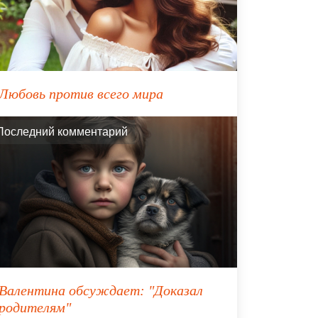
Любовь против всего мира
Последний комментарий
Валентина
обсуждает:
"Доказал
родителям"