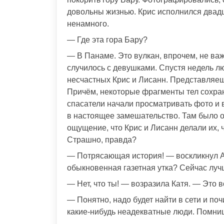
довольны жизнью. Крис исполнился двадц
ненамного.
— Где эта гора Бару?
— В Панаме. Это вулкан, впрочем, не важн
случилось с девушками. Спустя недель лю
несчастных Крис и Лисанн. Представляе
Причём, некоторые фрагменты тел сохрани
спасатели начали просматривать фото и 
в настоящее замешательство. Там было о
ощущение, что Крис и Лисанн делали их,
Страшно, правда?
— Потрясающая история! — воскликнул А
обыкновенная газетная утка? Сейчас луч
— Нет, что ты! — возразила Катя. — Это в
— Понятно, надо будет найти в сети и по
какие-нибудь неадекватные люди. Помни