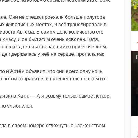
иле. Они не спеша проехали больше полутора
ых живописных местах, и всё транслировали в
ивости Артёма. В самом деле количество его
 к часу, и он был этим очень доволен. Катя,
то наслаждается их начавшимся приключением,
е дни держалась у неё на сердце, пропала как
то и Артём объявил, что они всего одну ночь
 а потом отправятся в путешествие пешком и с
явила Катя. — А я возьму только самое лёгкое!
ьно улыбнулся.
гла в своём номере отдохнуть, с блаженством