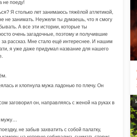
 не поеду!
ся? Я столько лет занимаюсь тяжёлой атлетикой,
е не занимать. Неужели ты думаешь, что я смогу
бывать. А все эти истории, которые ты
росто очень загадочные, поэтому и получившие
е за рассказ. Мне стало ещё интереснее. И нашим
тати, я уже даже придумал название для нашего
е.
ём.
еялась и хлопнула мужа ладонью по плечу. Он
ом заговорил он, направляясь с женой на руках в
к мужу…
оездку, не забыв захватить с собой палатку,
камеру, на которую собирались снимать сторис