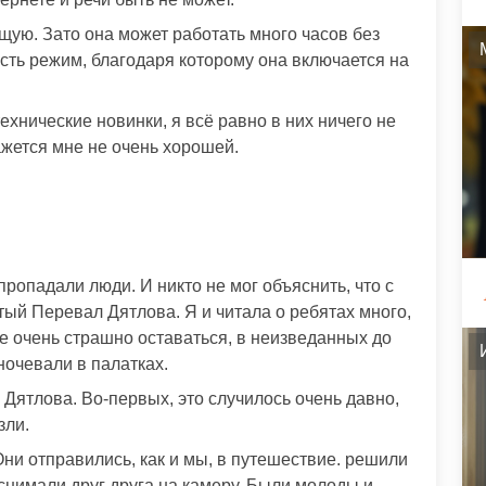
щую. Зато она может работать много часов без
есть режим, благодаря которому она включается на
ехнические новинки, я всё равно в них ничего не
кажется мне не очень хорошей.
пропадали люди. И никто не мог объяснить, что с
тый Перевал Дятлова. Я и читала о ребятах много,
е очень страшно оставаться, в неизведанных до
ночевали в палатках.
Дятлова. Во-первых, это случилось очень давно,
зли.
ни отправились, как и мы, в путешествие. решили
снимали друг друга на камеру. Были молоды и