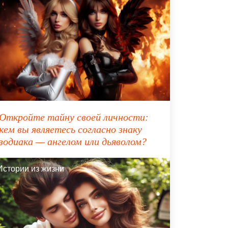
Откройте тайну своей личности:
кем вы являетесь согласно знаку
зодиака — ангелом или дьяволом?
Истории из жизни