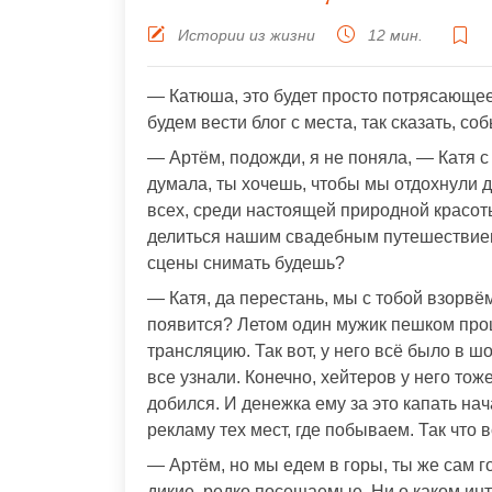
Истории из жизни
12 мин.
— Катюша, это будет просто потрясающее
будем вести блог с места, так сказать, со
— Артём, подожди, я не поняла, — Катя 
думала, ты хочешь, чтобы мы отдохнули д
всех, среди настоящей природной красоты
делиться нашим свадебным путешествие
сцены снимать будешь?
— Катя, да перестань, мы с тобой взорвём
появится? Летом один мужик пешком про
трансляцию. Так вот, у него всё было в ш
все узнали. Конечно, хейтеров у него тоже
добился. И денежка ему за это капать нач
рекламу тех мест, где побываем. Так что в
— Артём, но мы едем в горы, ты же сам го
дикие, редко посещаемые. Ни о каком инт