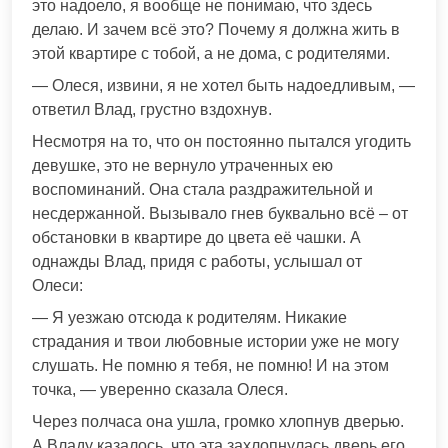
это надоело, я вообще не понимаю, что здесь
делаю. И зачем всё это? Почему я должна жить в
этой квартире с тобой, а не дома, с родителями.
— Олеся, извини, я не хотел быть надоедливым, —
ответил Влад, грустно вздохнув.
Несмотря на то, что он постоянно пытался угодить
девушке, это не вернуло утраченных ею
воспоминаний. Она стала раздражительной и
несдержанной. Вызывало гнев буквально всё – от
обстановки в квартире до цвета её чашки. А
однажды Влад, придя с работы, услышал от
Олеси:
— Я уезжаю отсюда к родителям. Никакие
страдания и твои любовные истории уже не могу
слушать. Не помню я тебя, не помню! И на этом
точка, — уверенно сказала Олеся.
Через полчаса она ушла, громко хлопнув дверью.
А Владу казалось, что эта захлопнулась дверь его