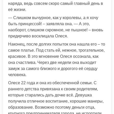
наряда, ведь совсем скоро самый главный день в
её жизни.
— Слишком вычурное, как у королевы, а я хочу
быть принцессой! – заявляла она. — А это,
наоборот, слишком скромное, не пышное! – вновь
придирчиво восклицала Олеся.
Наконец, после долгих попыток она нашла его – то
самое платье. Под стать ей, нежное, трогательное,
красивое. В это мгновение Олеся осознала, как
она счастлива. Через две недели она выходит
замуж за самого близкого и дорогого её сердцу
человека.
Олесе 22 года и она из обеспеченной семьи. С
раннего детства привязана к своим родителям,
которые старались дать дочке всё. Девушка
получила отличное воспитание, хорошие манеры,
образование. Возможно поэтому деньги отца,
крупного предпринимателя города, не испортили