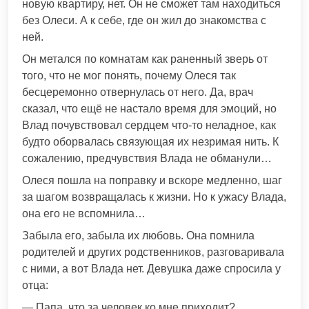
новую квартиру, нет. Он не сможет там находиться
без Олеси. А к себе, где он жил до знакомства с
ней.
Он метался по комнатам как раненный зверь от
того, что не мог понять, почему Олеся так
бесцеремонно отвернулась от него. Да, врач
сказал, что ещё не настало время для эмоций, но
Влад почувствовал сердцем что-то неладное, как
будто оборвалась связующая их незримая нить. К
сожалению, предчувствия Влада не обманули…
Олеся пошла на поправку и вскоре медленно, шаг
за шагом возвращалась к жизни. Но к ужасу Влада,
она его не вспомнила…
Забыла его, забыла их любовь. Она помнила
родителей и других родственников, разговаривала
с ними, а вот Влада нет. Девушка даже спросила у
отца:
— Папа, что за человек ко мне приходит?