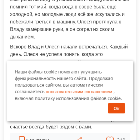
помнил тот май, когда вода в озере была ещё
холодной, но молодые люди всё же искупались и
побежали греться в машину. Олеся протянула к
Владу замёрзшие руки, а он согрел их своим
дыханием.
Вскоре Влад и Олеся начали встречаться. Каждый
день. Олеся не успела понять, когда это
произошло, но она думала о Владе и всегда с
нетерпением ждала вечера.
Наши файлы cookie помогают улучшить
функциональность нашего сайта. Продолжая
Спустя ещё немного времени они начали новый
пользоваться сайтом, вы автоматически
жизненный путь вместе. Каким он будет, зависит от
соглашаетесь
,
пользовательским соглашением
них. Но хочется надеяться, что любовь навсегда
включая политику использования файлов cookie.
поселиться в их сердцах.
Ок
Берегите и любите друг друга при любых
обстоятельствах, чтобы ни случилось. И тогда
счастье всегда будет рядом с вами.