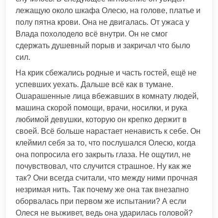
лежащую около шкафа Олесю, на голове, платье и
полу пятна крови. Она не двигалась. От ужаса у
Влада похолодело всё внутри. Он не смог
сдержать душевный порыв и закричал что было
сил.
На крик сбежались родные и часть гостей, ещё не
успевших уехать. Дальше всё как в тумане.
Ошарашенные лица вбежавших в комнату людей,
машина скорой помощи, врачи, носилки, и рука
любимой девушки, которую он крепко держит в
своей. Всё больше нарастает ненависть к себе. Он
клеймил себя за то, что послушался Олесю, когда
она попросила его закрыть глаза. Не ощутил, не
почувствовал, что случится страшное. Ну как же
так? Они всегда считали, что между ними прочная
незримая нить. Так почему же она так внезапно
оборвалась при первом же испытании? А если
Олеся не выживет, ведь она ударилась головой?