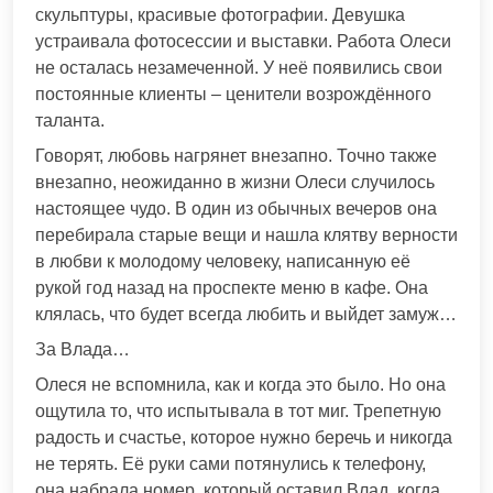
скульптуры, красивые фотографии. Девушка
устраивала фотосессии и выставки. Работа Олеси
не осталась незамеченной. У неё появились свои
постоянные клиенты – ценители возрождённого
таланта.
Говорят, любовь нагрянет внезапно. Точно также
внезапно, неожиданно в жизни Олеси случилось
настоящее чудо. В один из обычных вечеров она
перебирала старые вещи и нашла клятву верности
в любви к молодому человеку, написанную её
рукой год назад на проспекте меню в кафе. Она
клялась, что будет всегда любить и выйдет замуж…
За Влада…
Олеся не вспомнила, как и когда это было. Но она
ощутила то, что испытывала в тот миг. Трепетную
радость и счастье, которое нужно беречь и никогда
не терять. Её руки сами потянулись к телефону,
она набрала номер, который оставил Влад, когда