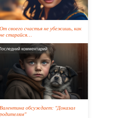
От своего счастья не убежишь, как
не старайся…
Последний комментарий
Валентина
обсуждает:
"Доказал
родителям"