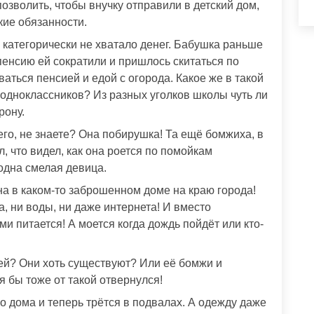
позволить, чтобы внучку отправили в детский дом,
кие обязанности.
 категорически не хватало денег. Бабушка раньше
пенсию ей сократили и пришлось скитаться по
аться пенсией и едой с огорода. Какое же в такой
одноклассников? Из разных уголков школы чуть ли
рону.
его, не знаете? Она побирушка! Та ещё бомжиха, в
, что видел, как она роется по помойкам
одна смелая девица.
на в каком-то заброшенном доме на краю города!
а, ни воды, ни даже интернета! И вместо
 питается! А моется когда дождь пойдёт или кто-
ей? Они хоть существуют? Или её бомжи и
я бы тоже от такой отвернулся!
о дома и теперь трётся в подвалах. А одежду даже