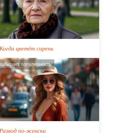
Когда цветёт сирень
Набирает популярность
Развод по-женски