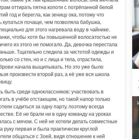
утрам оттирать пятна копоти с потрёпанной белой
ий год и берегла, как зеницу ока, потому что
сь купаться почаще, чем позволяла бабушка,
пециально для этого нагревала воду в чайнике.
анки, чтобы хотя бы повышенной волосатостью не
ичего из этого не помогало. Да, девочка перестала
раньше. Тщательно следила за чистотой одежды и
ько со стен, но и с лица и тела, отрастила,
 брови начала выщипывать. Но это уже было
ьзя произвести второй раз, а её уже вся школа
вицу.
ь быть среди одноклассников: участвовать в
гать в учёбе отстающим, но такой напор только
тели садиться за одну парту, поэтому всегда
стве. Её не брали ни в одну команду на уроках
ялась с мячом. С ней не хотели делать совместные
ла руку первая и была практически круглой
тели общаться с Зоей, видя отношение к ней