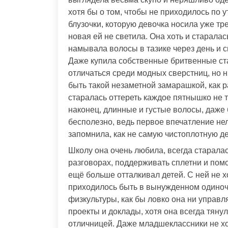
хотя бы о том, чтобы не приходилось по 
блузочки, которую девочка носила уже трет
новая ей не светила. Она хоть и старала
намывала волосы в тазике через день и с
Даже купила собственные бритвенные ст
отличаться среди модных сверстниц, но н
быть такой незаметной замарашкой, как 
старалась оттереть каждое пятнышко не тол
наконец, длинные и густые волосы, даже
бесполезно, ведь первое впечатление нел
запомнила, как не самую чистоплотную де
Школу она очень любила, всегда старалас
разговорах, поддерживать сплетни и помо
ещё больше отталкивал детей. С ней не хо
приходилось быть в вынужденном одиноче
физкультуры, как бы ловко она ни управл
проекты и доклады, хотя она всегда тяну
отличницей. Даже младшеклассники не хо