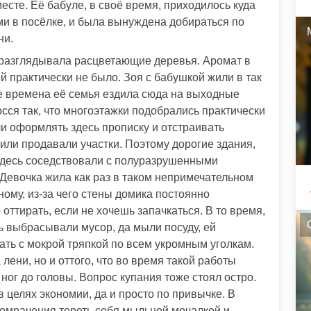
есте. Её бабуле, в своё время, приходилось куда
ми в посёлке, и была вынуждена добираться по
ни.
м разглядывала расцветающие деревья. Аромат в
й практически не было. Зоя с бабушкой жили в так
е времена её семья ездила сюда на выходные
осся так, что многоэтажки подобрались практически
и оформлять здесь прописку и отстраивать
или продавали участки. Поэтому дорогие здания,
десь соседствовали с полуразрушенными
Девочка жила как раз в таком непримечательном
ному, из-за чего стены домика постоянно
оттирать, если не хочешь запачкаться. В то время,
ь выбрасывали мусор, да мыли посуду, ей
ать с мокрой тряпкой по всем укромным уголкам.
 лени, но и оттого, что во время такой работы
ог до головы. Вопрос купания тоже стоял остро.
в целях экономии, да и просто по привычке. В
омрачения тереть себя мыльной мочалкой и