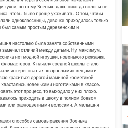
и кухни, поэтому Зоеньке даже никогда волосы не
чика, чтобы было проще ухаживать. О том, чтобы
елали одноклассницы, девочке приходилось только
 он был самым простым деревенским и
лышня настолько была занята собственными
е замечал отличий между детьми. Ну, максимум,
ассника нет модной игрушки, новенького рюкзачка
 фломастеров. К началу средней школы стало
начали интересоваться «взрослыми» вещами и
овсю краситься дорогой маминой косметикой,
 хвастались новенькими ноготочками в классе.
овать этот процесс, то выходило у них плохо.
валось приходить в школу в полном боевом
едами или разноцветными волосами. А малышня
бразия способов самовыражения Зоенька
той. Какие уж там крашенные волосы, она мечтала