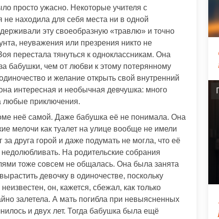
было просто ужасно. Некоторые учителя с
я не находила для себя места ни в одной
оддерживали эту своеобразную «травлю» и точно
унта, неуважения или презрения никто не
 Зоя перестала тянуться к одноклассникам. Она
-за бабушки, чем от любви к этому потерянному
 одиночество и желание открыть свой внутренний
о она интересная и необычная девчушка: много
на любые приключения.
роме неё самой. Даже бабушка её не понимала. Она
кие мелочи как туалет на улице вообще не имели
г за друга горой и даже подумать не могла, что её
 недолюбливать. На родительские собрания
лями тоже совсем не общалась. Она была занята
 вырастить девочку в одиночестве, поскольку
неизвестен, он, кажется, сбежал, как только
чайно залетела. А мать погибла при невыясненных
нилось и двух лет. Тогда бабушка была ещё