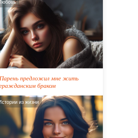
Любовь
Парень предложил мне жить
гражданским браком
Истории из жизни