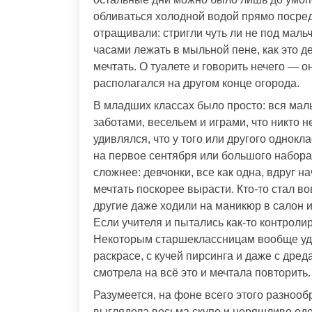
обливаться холодной водой прямо посред
отращивали: стригли чуть ли не под маль
часами лежать в мыльной пене, как это д
мечтать. О туалете и говорить нечего —
располагался на другом конце огорода.
В младших классах было просто: вся ма
заботами, весельем и играми, что никто н
удивлялся, что у того или другого однокл
на первое сентября или большого набора
сложнее: девчонки, все как одна, вдруг 
мечтать поскорее вырасти. Кто-то стал в
другие даже ходили на маникюр в салон и
Если учителя и пытались как-то контролир
Некоторым старшеклассницам вообще уда
раскрасе, с кучей пирсинга и даже с др
смотрела на всё это и мечтала повторить.
Разумеется, на фоне всего этого разноо
выглядела весьма скупо и неряшливо оде