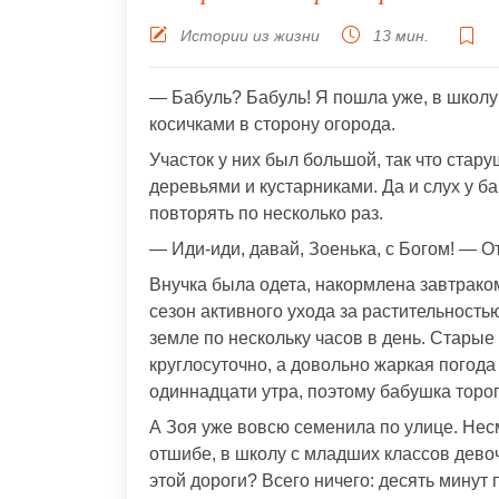
Истории из жизни
13 мин.
— Бабуль? Бабуль! Я пошла уже, в школу 
косичками в сторону огорода.
Участок у них был большой, так что стар
деревьями и кустарниками. Да и слух у б
повторять по несколько раз.
— Иди-иди, давай, Зоенька, с Богом! — О
Внучка была одета, накормлена завтраком
сезон активного ухода за растительност
земле по нескольку часов в день. Старые
круглосуточно, а довольно жаркая погода
одиннадцати утра, поэтому бабушка торо
А Зоя уже вовсю семенила по улице. Несм
отшибе, в школу с младших классов девоч
этой дороги? Всего ничего: десять минут