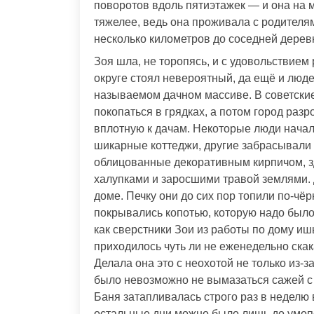
поворотов вдоль пятиэтажек — и она на м
тяжелее, ведь она проживала с родителя
несколько километров до соседней дерев
Зоя шла, не торопясь, и с удовольствие
округе стоял невероятный, да ещё и люде
называемом дачном массиве. В советски
покопаться в грядках, а потом город разр
вплотную к дачам. Некоторые люди начал
шикарные коттеджи, другие забрасывали 
облицованные декоративным кирпичом, з
халупками и заросшими травой землями. 
доме. Печку они до сих пор топили по-чёр
покрывались копотью, которую надо было 
как сверстники Зои из работы по дому иш
приходилось чуть ли не еженедельно скак
Делала она это с неохотой не только из-за
было невозможно не вымазаться сажей с н
Баня затапливалась строго раз в неделю 
остальные дни можно было лишь до умоп