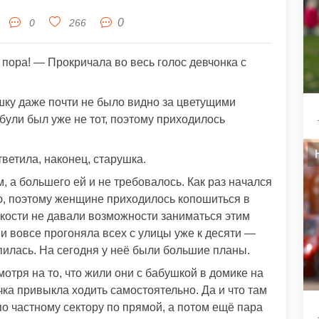
0
0
266
пора! — Прокричала во весь голос девчонка с
ушку даже почти не было видно за цветущими
абули был уже не тот, поэтому приходилось
тветила, наконец, старушка.
, а большего ей и не требовалось. Как раз начался
ью, поэтому женщине приходилось копошиться в
 кости не давали возможности заниматься этим
 и вовсе прогоняла всех с улицы уже к десяти —
пилась. На сегодня у неё были большие планы.
отря на то, что жили они с бабушкой в домике на
ка привыкла ходить самостоятельно. Да и что там
 по частному сектору по прямой, а потом ещё пара