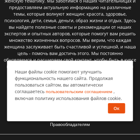
женскую тематику. Мы заботимся о наших читательницах и
предоставляем актуальную информацию на различные
темы, которые волнуют женщин: красота, здоровье,
психология, дети, семья, деньги, образ жизни и отдых. Здесь
вы найдете полезные советы и рекомендации от наших
экспертов и опытных авторов, которые помогут вам решить
множество жизненных вопросов. Мы верим, что каждая
женщина заслуживает быть счастливой и успешной, и наша
цель - помочь вам достичь этого. Мы постоянно
обновляемся и расширяем свой контент, чтобы быть в курсе
всех новостей и тенденций. Читайте нас, делитесь с нами
Наши файлы cookie помогают улучшить
своими историями и впечатлениями, и будьте всегда в
функциональность нашего сайта. Продолжая
курсе последних событий на нашем женском сайте.
пользоваться сайтом, вы автоматически
соглашаетесь
,
пользовательским соглашением
включая политику использования файлов cookie.
Пользовательское соглашение
Ок
Политика конфиденциальности
Правообладателям⁣