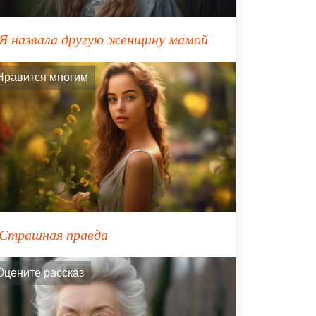
Я назвала другую женщину мамой
Нравится многим
Страшная правда
Оцените рассказ