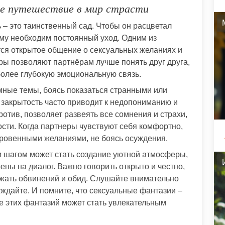
е путешествие в мир страсти
 – это таинственный сад. Чтобы он расцветал
ему необходим постоянный уход. Одним из
ся открытое общение о сексуальных желаниях и
ы позволяют партнёрам лучше понять друг друга,
более глубокую эмоциональную связь.
мные темы, боясь показаться странными или
закрытость часто приводит к недопониманию и
отив, позволяет развеять все сомнения и страхи,
сти. Когда партнеры чувствуют себя комфортно,
кровенными желаниями, не боясь осуждения.
м шагом может стать создание уютной атмосферы,
ены на диалог. Важно говорить открыто и честно,
ежать обвинений и обид. Слушайте внимательно
уждайте. И помните, что сексуальные фантазии –
е этих фантазий может стать увлекательным