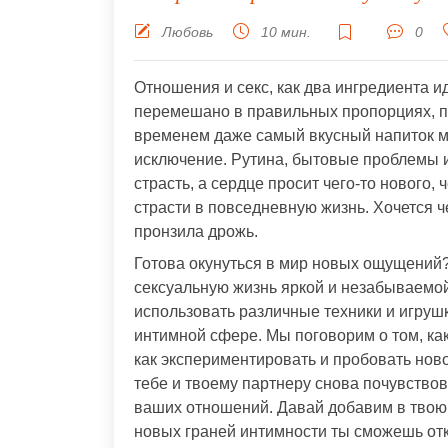
Любовь
10 мин.
0
Отношения и секс, как два ингредиента ид
перемешано в правильных пропорциях, п
временем даже самый вкусный напиток м
исключение. Рутина, бытовые проблемы и
страсть, а сердце просит чего-то нового, 
страсти в повседневную жизнь. Хочется че
пронзила дрожь.
Готова окунуться в мир новых ощущений?
сексуальную жизнь яркой и незабываемой.
использовать различные техники и игрушк
интимной сфере. Мы поговорим о том, как
как экспериментировать и пробовать нов
тебе и твоему партнеру снова почувствов
ваших отношений. Давай добавим в твою 
новых граней интимности ты сможешь от