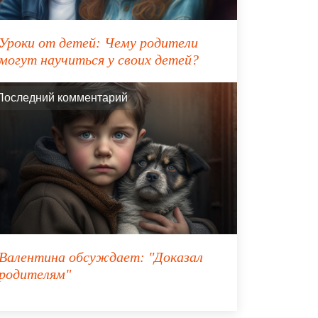
⁣Уроки от детей: Чему родители
могут научиться у своих детей?
Последний комментарий
Валентина
обсуждает:
"Доказал
родителям"