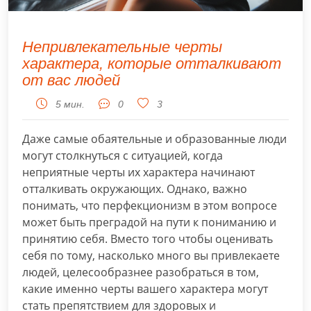
подходим
к
своему
Непривлекательные черты
образу
характера, которые отталкивают
жизни.
от вас людей
Откройте
для
5 мин.
0
3
себя
практические
Даже самые обаятельные и образованные люди
советы
могут столкнуться с ситуацией, когда
по
неприятные черты их характера начинают
улучшению
отталкивать окружающих. Однако, важно
качества
понимать, что перфекционизм в этом вопросе
жизни
может быть преградой на пути к пониманию и
во
принятию себя. Вместо того чтобы оценивать
всех
себя по тому, насколько много вы привлекаете
аспектах:
людей, целесообразнее разобраться в том,
от
какие именно черты вашего характера могут
физического
стать препятствием для здоровых и