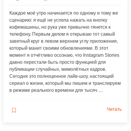
и
создания
Каждое моё утро начинается по одному и тому же
гармоничного
сценарию: я ещё не успела нажать на кнопку
окружения,
кофемашины, но рука уже привычно тянется к
чтобы
телефону. Первым делом я открываю тот самый
каждый
заветный круг в левом верхнем углу приложения,
день
который манит своими обновлениями. В этот
чувствовать
момент я отчётливо осознаю, что Instagram Stories
себя
давно перестали быть просто функцией для
энергичным,
публикации случайных, мимолётных кадров.
счастливым
Сегодня это полноценное лайв-шоу, настоящий
и
сериал о жизни, который мы пишем и транслируем
реализованным.
в режиме реального времени для тысяч …
Читать