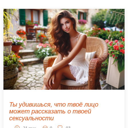
Ты удивишься, что твоё лицо
может рассказать о твоей
сексуальности
21 мин.
0
93