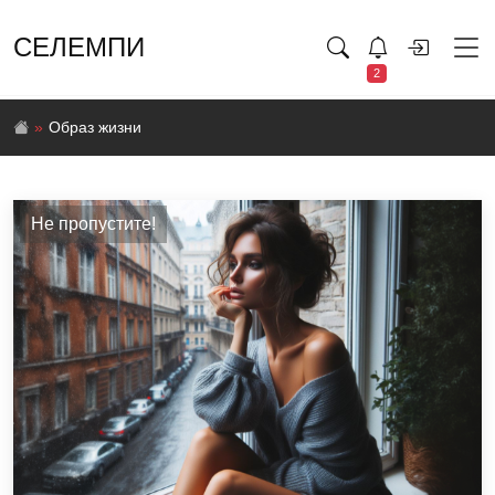
СЕЛЕМПИ
2
Образ жизни
Образ
Не пропустите!
жизни
Жизнь
становится
ярче
и
насыщеннее,
когда
мы
осознанно