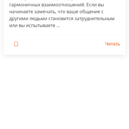
здоровья
гармоничных взаимоотношений. Если вы
и
начинаете замечать, что ваше общение с
сбалансированного
другими людьми становится затруднительным
питания
или вы испытываете ...
до
ментального
Читать
благополучия
и
эффективного
управления
временем.
Узнайте,
как
внедрить
полезные
привычки,
снизить
уровень
стресса,