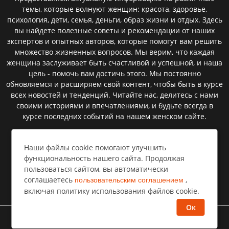
темы, которые волнуют женщин: красота, здоровье,
психология, дети, семья, деньги, образ жизни и отдых. Здесь
вы найдете полезные советы и рекомендации от наших
экспертов и опытных авторов, которые помогут вам решить
множество жизненных вопросов. Мы верим, что каждая
женщина заслуживает быть счастливой и успешной, и наша
цель - помочь вам достичь этого. Мы постоянно
обновляемся и расширяем свой контент, чтобы быть в курсе
всех новостей и тенденций. Читайте нас, делитесь с нами
своими историями и впечатлениями, и будьте всегда в
курсе последних событий на нашем женском сайте.
Наши файлы cookie помогают улучшить
Пользовательское соглашение
функциональность нашего сайта. Продолжая
пользоваться сайтом, вы автоматически
Политика конфиденциальности
соглашаетесь
,
пользовательским соглашением
Правообладателям⁣
включая политику использования файлов cookie.
Ок
©
Все права защищены
Селемпи
2026 год