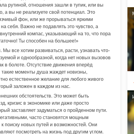
ала рутиной, отношения зашли в тупик, или вы
о, а вы не реализуете свой потенциал. Это
язчивый фон, или же прорываться яркими
а себя. Важно не подавлять это чувство, а
внутренний компас, указывающий на то, что пора
статочно! Ты способен на большее!»
 Мы все хотим развиваться, расти, узнавать что-
азуемой и однообразной, когда нет новых вызовов
ак в болоте. Отсутствие движения вперёд
В такие моменты душа жаждет новизны,
ютно естественное желание для любого живого
торый заложен в каждом из нас.
внешних обстоятельств. Это может быть
зд, кризис в экономике или даже просто
орый заставляет задуматься о пройденном пути.
 негативными, часто становятся мощным
 к поиску новых путей и возможностей. Они
вляют посмотреть на жизнь под другим углом.