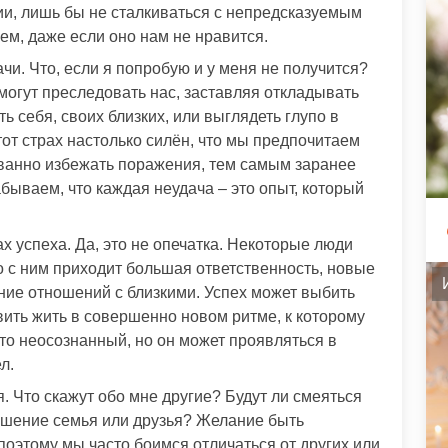
ии, лишь бы не сталкиваться с непредсказуемым
ем, даже если оно нам не нравится.
чи. Что, если я попробую и у меня не получится?
могут преследовать нас, заставляя откладывать
 себя, своих близких, или выглядеть глупо в
от страх настолько силён, что мы предпочитаем
ованно избежать поражения, тем самым заранее
абываем, что каждая неудача – это опыт, который
х успеха. Да, это не опечатка. Некоторые люди
о с ним приходит большая ответственность, новые
ие отношений с близкими. Успех может выбить
вить жить в совершенно новом ритме, к которому
то неосознанный, но он может проявляться в
л.
 Что скажут обо мне другие? Будут ли смеяться
шение семья или друзья? Желание быть
поэтому мы часто боимся отличаться от других или