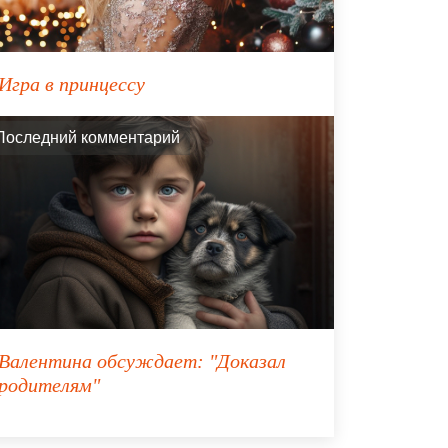
Игра в принцессу
Последний комментарий
Валентина
обсуждает:
"Доказал
родителям"