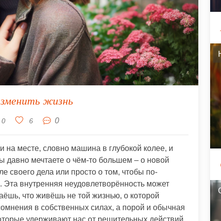
изменить жизнь
0
0
6
и на месте, словно машина в глубокой колее, и
ы давно мечтаете о чём-то большем – о новой
ле своего дела или просто о том, чтобы по-
. Эта внутренняя неудовлетворённость может
наёшь, что живёшь не той жизнью, о которой
сомнения в собственных силах, а порой и обычная
которые удерживают нас от решительных действий,