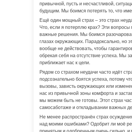
привычной, пусть и несчастливой, ситуац
будущим. Мы боимся потерять то, что име
Ещё один мощный страх – это страх неуда
Что, если я потерплю крах? Эти вопросы 
важные решения. Мы боимся разочаровать
глазах окружающих. Парадоксально, но эт
вообще не действовать, чтобы гарантир
обрекая себя на отсутствие успеха. Мы з
приближает нас к цели.
Рядом со страхом неудачи часто идёт стра
подсознательно боятся успеха, потому чт
вызовы, зависть окружающих или изменен
нас из привычной зоны комфорта и заста
мы можем быть не готовы. Этот страх час
самосаботаже и откладывании важных де
Не менее распространён страх осуждения.
над моими ошибками? Одобрит ли моё ре
принятым и одобренным очень сильно, и 