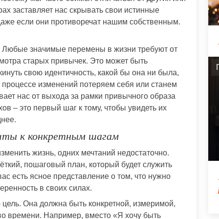
рах заставляет нас скрывать свои истинные
даже если они противоречат нашим собственным.
я. Любые значимые перемены в жизни требуют от
смотра старых привычек. Это может быть
инуть свою идентичность, какой бы она ни была,
в процессе изменений потеряем себя или станем
ивает нас от выхода за рамки привычного образа
ов – это первый шаг к тому, чтобы увидеть их
нее.
чты к конкретным шагам
 изменить жизнь, одних мечтаний недостаточно.
ёткий, пошаговый план, который будет служить
вас есть ясное представление о том, что нужно
веренность в своих силах.
цель. Она должна быть конкретной, измеримой,
во времени. Например, вместо «Я хочу быть