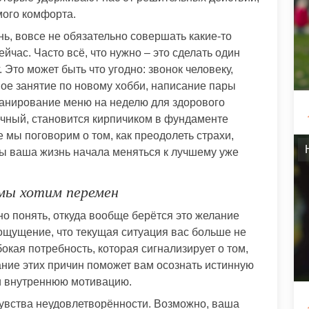
мого комфорта.
ь, вовсе не обязательно совершать какие-то
ейчас. Часто всё, что нужно – это сделать один
Это может быть что угодно: звонок человеку,
вое занятие по новому хобби, написание пары
ланирование меню на неделю для здорового
шечный, становится кирпичиком в фундаменте
е мы поговорим о том, как преодолеть страхи,
бы ваша жизнь начала меняться к лучшему уже
мы хотим перемен
о понять, откуда вообще берётся это желание
 ощущение, что текущая ситуация вас больше не
бокая потребность, которая сигнализирует о том,
ание этих причин поможет вам осознать истинную
и внутреннюю мотивацию.
чувства неудовлетворённости. Возможно, ваша