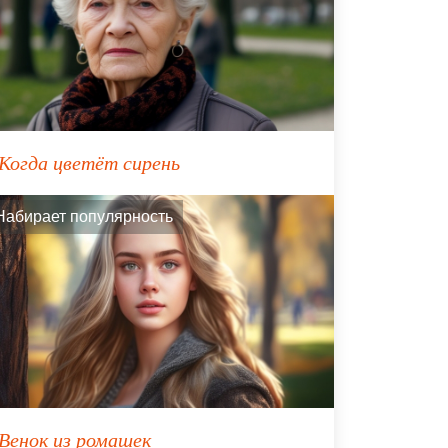
Когда цветёт сирень
Набирает популярность
Венок из ромашек