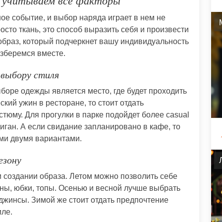
: учитываем все факторы
ое событие, и выбор наряда играет в нем не
осто ткань, это способ выразить себя и произвести
образ, который подчеркнет вашу индивидуальность
зберемся вместе.
 выбору стиля
оре одежды является место, где будет проходить
кий ужин в ресторане, то стоит отдать
тюму. Для прогулки в парке подойдет более casual
иган. А если свидание запланировано в кафе, то
ми двумя вариантами.
езону
и создании образа. Летом можно позволить себе
ны, юбки, топы. Осенью и весной лучше выбрать
 джинсы. Зимой же стоит отдать предпочтение
иле.