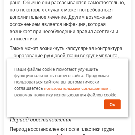
ране. Обычно они рассасываются самостоятельно,
но в некоторых случаях может потребоваться
дополнительное лечение. Другим возможным
осложнением является инфекция, которая
возникает при несоблюдении правил асептики и
антисептики.
Также может возникнуть капсулярная контрактура
– образование рубцовой ткани вокруг импланта,
что может привести к изменению формы груди.
Наши файлы cookie помогают улучшить
Изменение чувствительности сосков – еще одно
функциональность нашего сайта. Продолжая
возможное осложнение, которое обычно проходит
пользоваться сайтом, вы автоматически
через несколько месяцев после операции. В
соглашаетесь
,
пользовательским соглашением
редких случаях могут возникнуть более серьезные
включая политику использования файлов cookie.
осложнения, такие как тромбоэмболия,
Ок
аллергические реакции и повреждение нервов.
Период восстановления
Период восстановления после пластики груди